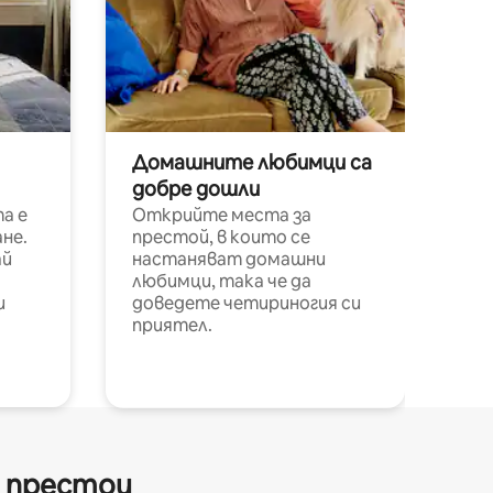
Домашните любимци са
добре дошли
а е
Открийте места за
не.
престой, в които се
ай
настаняват домашни
любимци, така че да
и
доведете четириногия си
приятел.
и престои