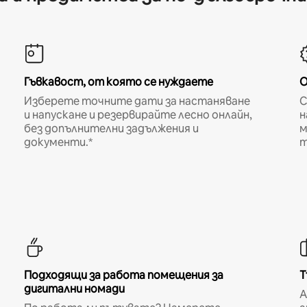
Гъвкавост, от която се нуждаете
О
Изберете точните дати за настаняване
С
и напускане и резервирайте лесно онлайн,
н
без допълнителни задължения и
м
документи.*
т
Подходящи за работа помещения за
Т
дигитални номади
A