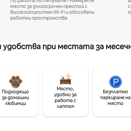
По работа ли пътувате? Намерете
а
място за дългосрочен престой с
с
високоскоростен Wi-Fi и обособени
п
работни пространства.
 удобства при местата за месеч
Място,
Подходящо
Безплатно
удобно за
за домашни
паркиране на
работа с
любимци
място
лаптоп