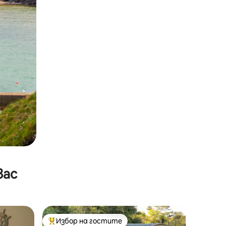
вас
Избор на гостите
Най-популярен избор на гостите