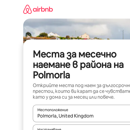
Пропускане
към
съдържанието
Места за месечно
наемане в района на
Polmorla
Открийте места под наем за дългосрочн
престои, които ви карат да се чувстват
като у дома си за месец или повече.
Местоположение
Когато резултатите се покажат, използвайт
Настаняване