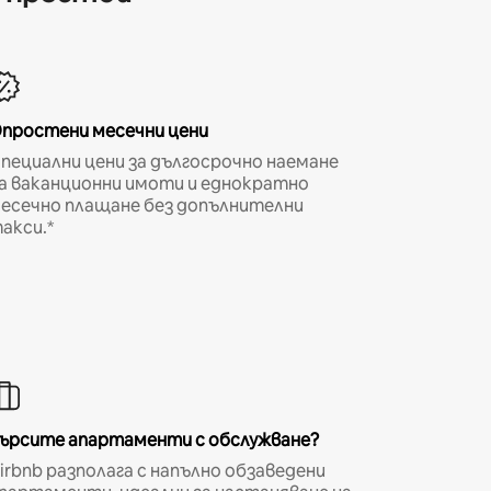
простени месечни цени
пециални цени за дългосрочно наемане
а ваканционни имоти и еднократно
есечно плащане без допълнителни
акси.*
ърсите апартаменти с обслужване?
irbnb разполага с напълно обзаведени