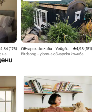
редна оценка: 4,84 от 5, 176 отзива
4,84 (176)
Овчарска колиба – Уейдбр
Средна оценка: 4,98 
4,98 (151)
идж
е на
Birdsong – уютна овчарска колиба
цени
близо до Камел Трейл