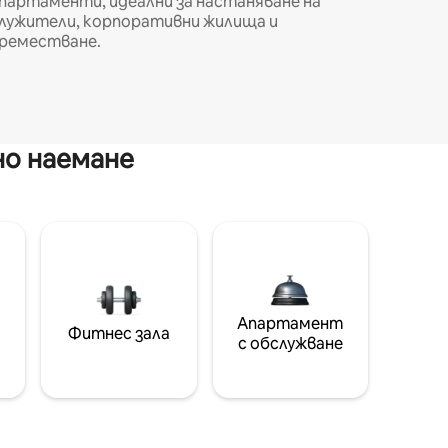
партаменти, идеални за настаняване на
лужители, корпоративни жилища и
реместване.
но наемане
Апартамент
Фитнес зала
с обслужване