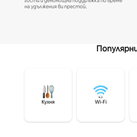
гости и денонощна поддръжка по време
на удължения ви престой.
Популярни
Кухня
Wi-Fi