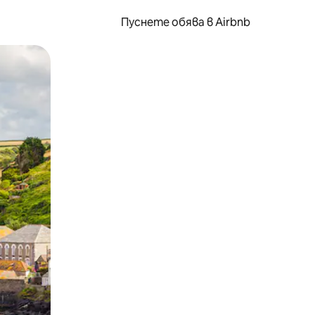
Пуснете обява в Airbnb
окосване или плъзгане.