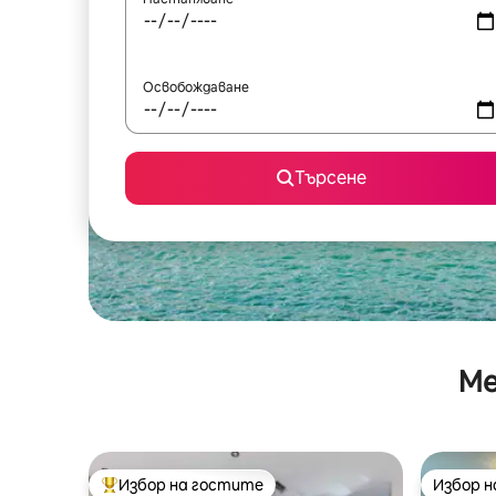
Освобождаване
Търсене
Ме
Избор на гостите
Избор 
Най-популярен избор на гостите
Избор 