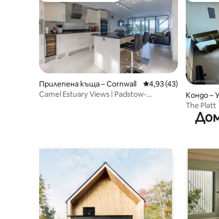
Прилепена къща – Cornwall
Средна оценка: 4,93 
4,93 (43)
Camel Estuary Views | Padstow-
Кондо – 
Wadebridge Townhouse
The Platt
Дом