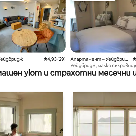
от 5, 43 отзива
Уейдбридж
Средна оценка: 4,93 от 5, 29 отзива
4,93 (29)
Апартамент – Уейдбрид
С
ж
Уейдбридж, малко съкровищ
ашен уют и страхотни месечни 
пътеката на камилата.