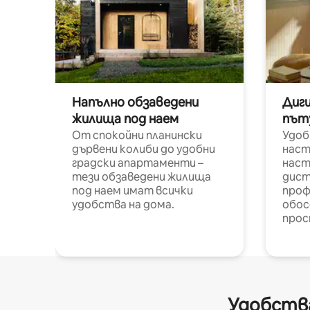
Напълно обзаведени
Диг
жилища под наем
път
От спокойни планински
Удоб
дървени колиби до удобни
наст
градски апартаменти –
наст
тези обзаведени жилища
дист
под наем имат всички
проф
удобства на дома.
обос
прос
Удобства