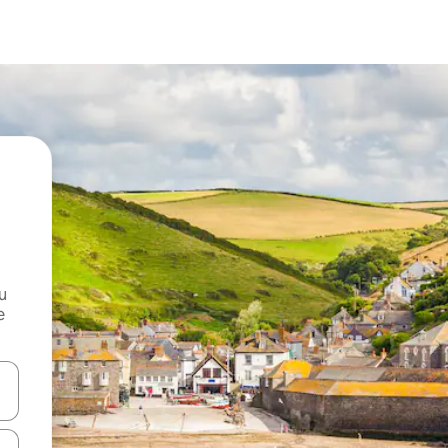
и
е
е клавишите със стрелки нагоре и надолу или навигирайте с д