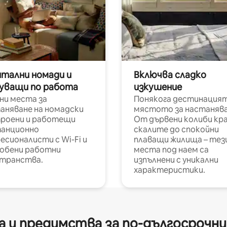
итални номади и
Включва сладко
уващи по работа
изкушение
ни места за
Понякога дестинацият
аняване на номадски
мястото за настанява
роени и работещи
От дървени колиби кр
анционно
скалите до спокойни
есионалисти с Wi-Fi и
плаващи жилища – тез
обени работни
места под наем са
транства.
изпълнени с уникални
характеристики.
 и предимства за по-дългосрочн