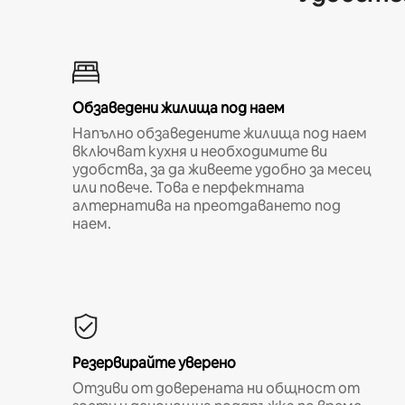
Обзаведени жилища под наем
Напълно обзаведените жилища под наем
включват кухня и необходимите ви
удобства, за да живеете удобно за месец
или повече. Това е перфектната
алтернатива на преотдаването под
наем.
Резервирайте уверено
Отзиви от доверената ни общност от