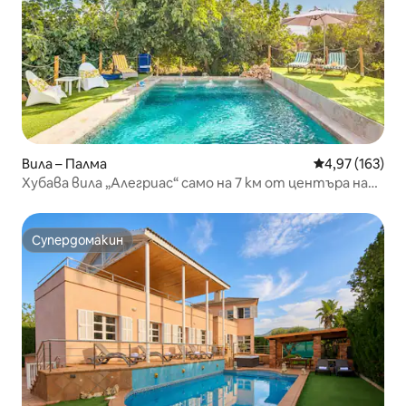
Вила – Палма
Средна оценка
4,97 (163)
Хубава вила „Алегриас“ само на 7 км от центъра на
града
Супердомакин
Супердомакин