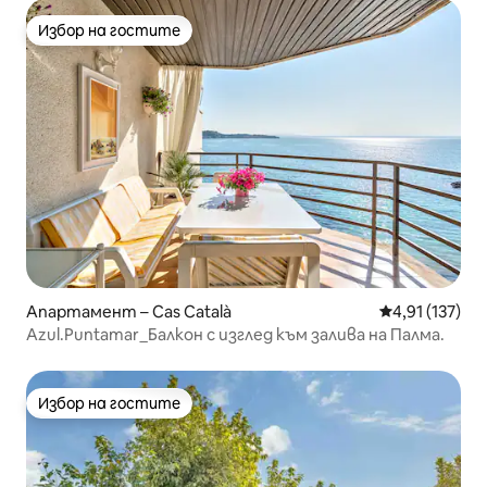
Избор на гостите
Избор на гостите
Апартамент – Cas Català
Средна оценка
4,91 (137)
Azul.Puntamar_Балкон с изглед към залива на Палма.
Избор на гостите
Избор на гостите