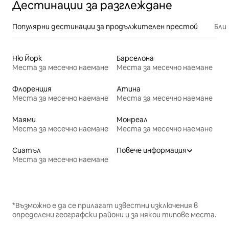
Дестинации за разглеждане
Популярни дестинации за продължителен престой
Бли
Ню Йорк
Барселона
Места за месечно наемане
Места за месечно наемане
Флоренция
Атина
Места за месечно наемане
Места за месечно наемане
Маями
Монреал
Места за месечно наемане
Места за месечно наемане
Сиатъл
Повече информация
Места за месечно наемане
*Възможно е да се прилагат известни изключения в
определени географски райони и за някои типове места.