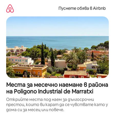
Пропускане
към
Пуснете обява в Airbnb
съдържанието
Места за месечно наемане в района
на Poligono Industrial de Marratxi
Открийте места под наем за дългосрочни
престои, които ви карат да се чувствате като у
дома си за месец или повече.