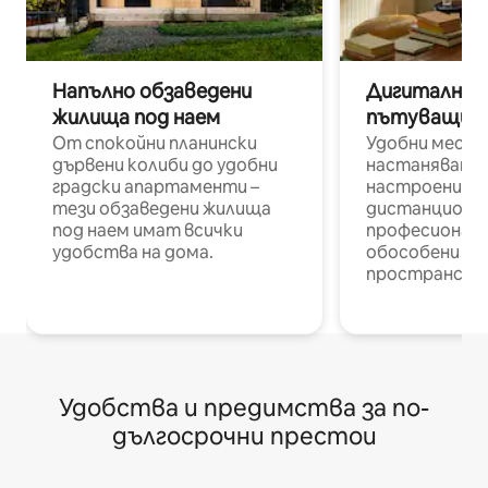
Напълно обзаведени
Дигитални н
жилища под наем
пътуващи п
От спокойни планински
Удобни места
дървени колиби до удобни
настаняване 
градски апартаменти –
настроени и
тези обзаведени жилища
дистанционн
под наем имат всички
професионалис
удобства на дома.
обособени р
пространств
Удобства и предимства за по-
дългосрочни престои