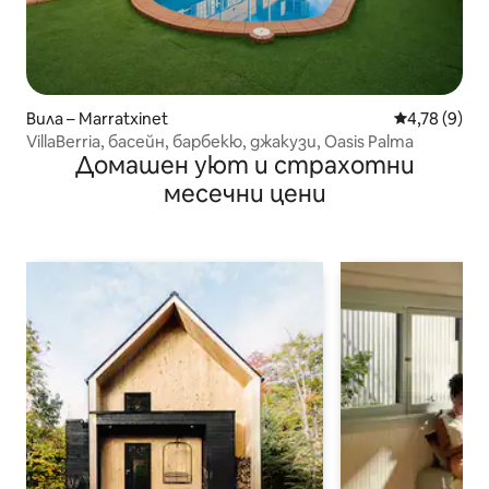
Вила – Marratxinet
Средна оцен
4,78 (9)
VillaBerria, басейн, барбекю, джакузи, Oasis Palma
Домашен уют и страхотни
месечни цени