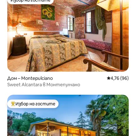
Избор на гостите
Избор на гостите
Дом – Montepulciano
Средна оценк
4,76 (96)
Sweet Alcantara в Монтепулчано
Избор на гостите
Най-популярен избор на гостите