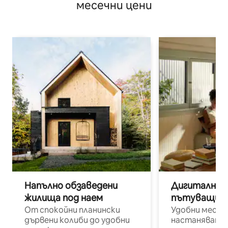
месечни цени
Напълно обзаведени
Дигитални н
жилища под наем
пътуващи п
От спокойни планински
Удобни места
дървени колиби до удобни
настаняване 