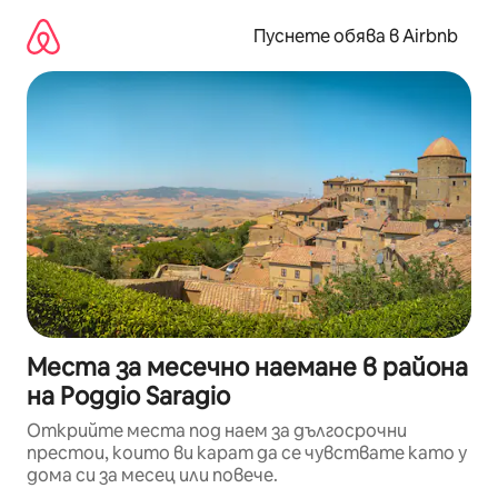
Пропускане
към
Пуснете обява в Airbnb
съдържанието
Места за месечно наемане в района
на Poggio Saragio
Открийте места под наем за дългосрочни
престои, които ви карат да се чувствате като у
дома си за месец или повече.