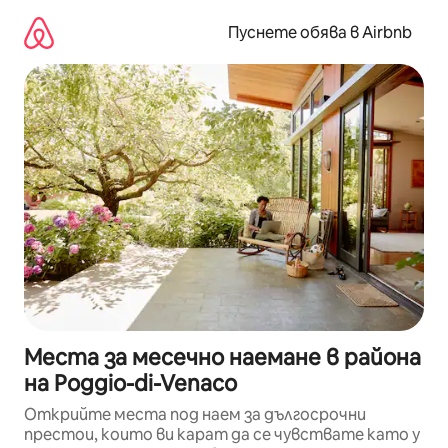
Пропускане
към
Пуснете обява в Airbnb
съдържанието
Места за месечно наемане в района
на Poggio-di-Venaco
Открийте места под наем за дългосрочни
престои, които ви карат да се чувствате като у