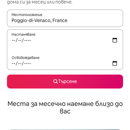
дома си за месец или повече.
Местоположение
Когато резултатите се покажат, използвайте клавишите 
Настаняване
Освобождаване
Търсене
Места за месечно наемане близо до
вас