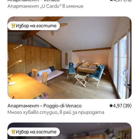
Апартамент „U Cardu“ в имение
Избор на гостите
Най-популярен избор на гостите
Апартамент – Poggio-di-Venaco
Средна оценк
4,97 (39)
Много хубаво студио, в рай за природата
Избор на гостите
Най-популярен избор на гостите