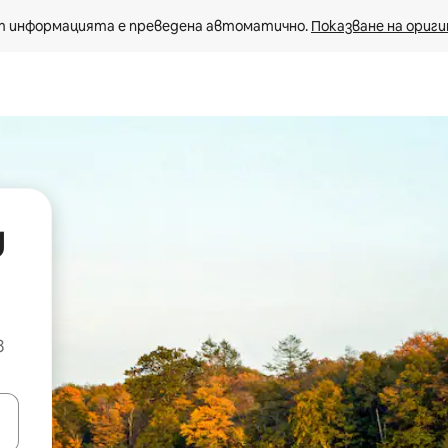
 информацията е преведена автоматично. 
Показване на ориги
д
в
е клавишите със стрелки нагоре и надолу или навигирайте с д