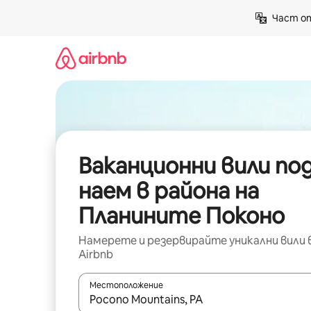
Пропускане
Част от
към
съдържанието
Ваканционни вили по
наем в района на
Планините Поконо
Намерете и резервирайте уникални вили 
Airbnb
Местоположение
Когато резултатите се покажат, използвайт