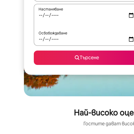
Настаняване
Освобождаване
Търсене
Най-високо оце
Гостите дават висок