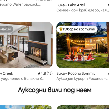
езерото Wallenpaupack:
Вила – Lake Ariel
т 5, 114 отзива
а вила Poconos
Семеен дом край езеро, каяц
хидромасажна вана, камина
омакин
Избор на гостите
омакин
Най-популярен избор на гос
aw Creek
Средна оценка: 4,8 от 5, 15 отзива
4,8 (15)
Вила – Pocono Summit
 уединение с 5 спални в
Луксозен курорт Poconos –
от 5, 58 отзива
| Ски, езеро и курорт
джакузи·сауна·филм на отк
Луксозни вили под наем