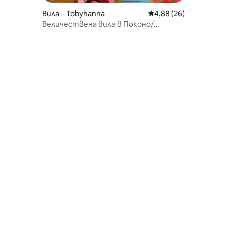
Вила – Tobyhanna
Средна оценка: 4,88
4,88 (26)
Величествена вила в Поконо/
Калахари/Джакузи/Стая за игри