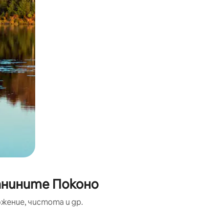
ланините Поконо
жение, чистота и др.