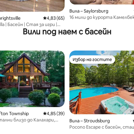
Вила – Saylorsburg
от 5, 98 отзива
16 мили до курорта Камелбек
rightsville
Средна оценка: 4,83 от 5, 65 отзива
4,83 (65)
Почивка с стая за игри
lla | Басейн | Стая за игри |
Вили под наем с басейн
телевизор, езеро
Избор на гостите
Избор на гостите
 от 5, 3 отзива
ifton Township
Средна оценка: 4,85 от 5, 39 отзива
4,85 (39)
спални близо до Калахари,
Вила – Stroudsburg
.
Pocono Escape с басейн, стаи
игри,ХИДРОМАСАЖНА