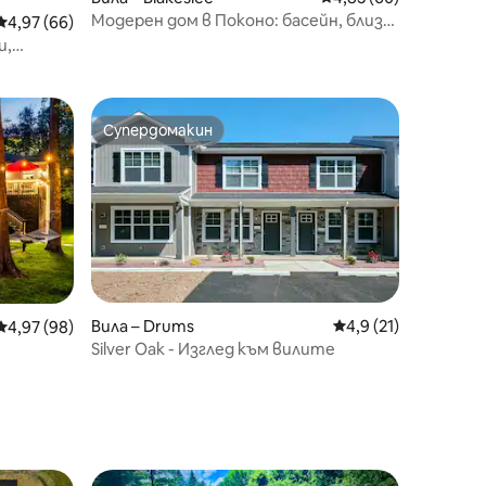
Модерен дом в Поконо: басейн, близо
Средна оценка: 4,97 от 5, 66 отзива
4,97 (66)
до ски и пешеходен туризъм
и,
Супердомакин
тите
Супердомакин
Вила – Drums
Средна оценка: 4,9
4,9 (21)
Средна оценка: 4,97 от 5, 98 отзива
4,97 (98)
Silver Oak - Изглед към вилите
рито