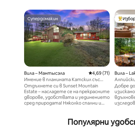
Супердомакин
Избор
Супердомакин
Най-поп
Вила – Мантысэла
Средна оценка: 4,69 
4,69 (71)
Вила – L
Имение в планината Катскил със
Алпийск
залез, хидромасажна вана, езеро, за
Отдъхнете си в Sunset Mountain
Добре дош
лица на възраст над 21 години
Estate – насладете се на прекрасните
изискано
дворове, удобствата и уединението
вдъхнов
сред природата! Няколко спални и
изследов
стая за семейни игри. Прекарайте
същност
време край езерото в собствената
за прест
Популярни удобст
си беседка на острова или си
изключит
вземете бира в шатрата за
нещо съ
барбекю, докато скарата върши
елемент 