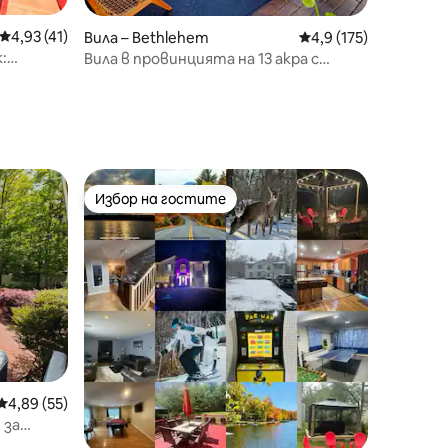
Средна оценка: 4,93 от 5, 41 отзива
4,93 (41)
Вила – Bethlehem
Средна оценка: 4,9 
4,9 (175)
:
Вила в провинцията на 13 акра с
външна хидромасажна вана
Избор на гостите
Избор на гостите
Средна оценка: 4,89 от 5, 55 отзива
4,89 (55)
 за