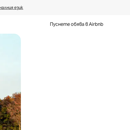
налния език
Пуснете обява в Airbnb
окосване или плъзгане.