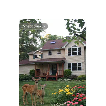
Супердомакин
Супердомакин