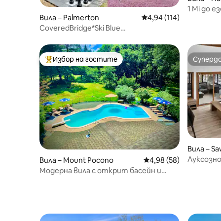
1 Mi до 
Вила – Palmerton
Средна оценка: 4,94 о
4,94 (114)
просторн
CoveredBridge*Ski Blue
Mountain*Джакузи*Зарядно за
електромобили
Избор на гостите
Суперд
Най-популярен избор на гостите
Суперд
Вила – S
Луксозно
Вила – Mount Pocono
Средна оценка: 4,98 
4,98 (58)
Поконос 
Модерна вила с открит басейн и
развлечения! 🎱