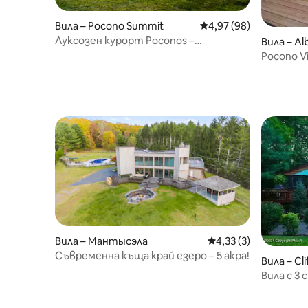
Вила – Pocono Summit
Средна оценка: 4,97 
4,97 (98)
Луксозен курорт Poconos –
Вила – Alb
джакузи·сауна·филм на открито
Pocono Vi
Огнище, 
Вила – Мантысэла
Средна оценка: 4,33
4,33 (3)
Съвременна къща край езеро – 5 акра!
Вила – Cl
Вила с 3 
Камелбек