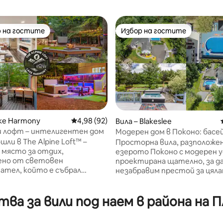
 на гостите
Избор на гостите
улярен избор на гостите
Избор на гостите
от 5, 71 отзива
ake Harmony
Средна оценка: 4,98 от 5, 92 отзива
4,98 (92)
Вила – Blakeslee
и лофт – интелигентен дом
Модерен дом в Поконо: басей
до ски и пешеходен туризъ
ли в The Alpine Loft™️ –
Просторна вила, разположен
 място за отдих,
езерото Поконо с модерен усет,
ено от световен
проектирана щателно, за да
ател, който е събрал
незабравим престой за цяла
та на най-добрите места
група. - Частен басейн около
ой в света в един
верандата с шезлонги - Дос
ва за вили под наем в района на
елен дом. Тук луксът е
езерото Синка (2 минути с к
всем естествено и всеки
минути пеша) - Катедрален 
е подбран, за да подобри
Панорама бар - Гореща вана - Огнище