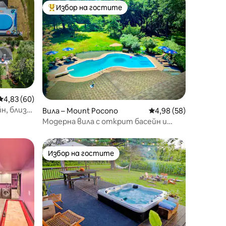
Избор на гостите
Най-популярен избор на гостите
Средна оценка: 4,83 от 5, 60 отзива
4,83 (60)
н, близо
Вила – Mount Pocono
Средна оценка: 4,98
4,98 (58)
м
Модерна вила с открит басейн и
развлечения! 🎱
Избор на гостите
Избор на гостите