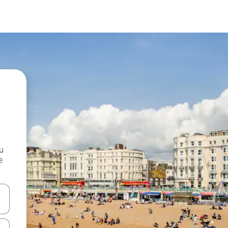
и
е
е клавишите със стрелки нагоре и надолу или навигирайте с д