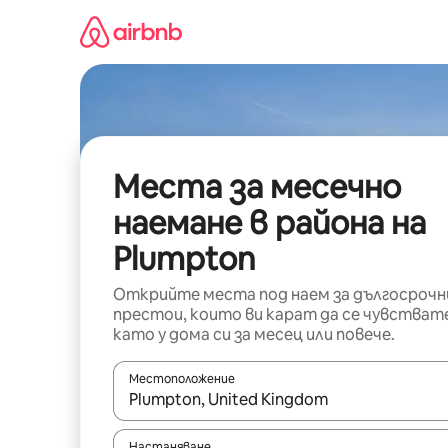
Пропускане
към
съдържанието
Места за месечно
наемане в района на
Plumpton
Открийте места под наем за дългосрочн
престои, които ви карат да се чувстват
като у дома си за месец или повече.
Местоположение
Когато резултатите се покажат, използвайт
Настаняване