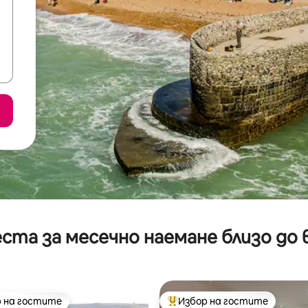
ста за месечно наемане близо до 
 на гостите
Избор на гостите
улярен избор на гостите
Най-популярен избор на гос