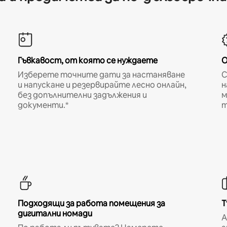
Гъвкавост, от която се нуждаете
О
Изберете точните дати за настаняване
С
и напускане и резервирайте лесно онлайн,
н
без допълнителни задължения и
м
документи.*
т
Подходящи за работа помещения за
Т
дигитални номади
A