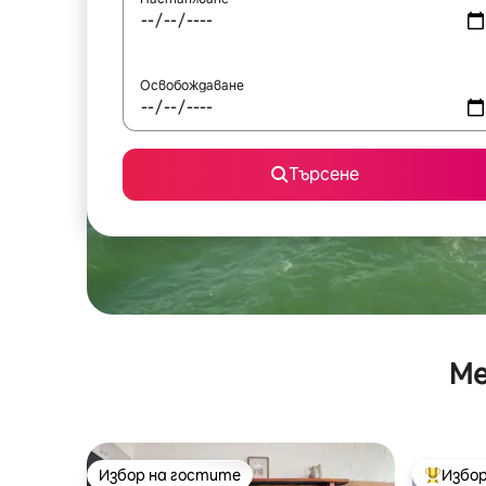
Освобождаване
Търсене
Ме
Избор на гостите
Избор
Избор на гостите
Най-поп