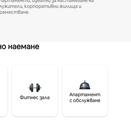
партаменти, идеални за настаняване на
лужители, корпоративни жилища и
реместване.
но наемане
Апартамент
Фитнес зала
с обслужване