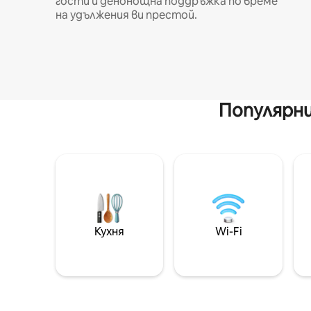
гости и денонощна поддръжка по време
на удължения ви престой.
Популярни
Кухня
Wi-Fi