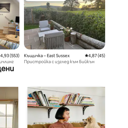
редна оценка: 4,93 от 5, 553 отзива
4,93 (553)
Къщичка – East Sussex
Средна оценка: 4,87
4,87 (45)
ичлинг
Пристройка с изглед към Бийкън
цени