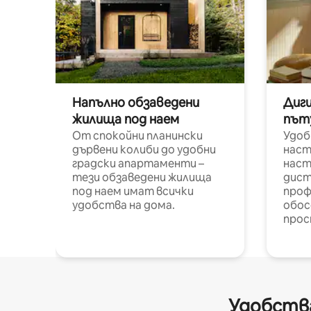
Напълно обзаведени
Диг
жилища под наем
път
От спокойни планински
Удоб
дървени колиби до удобни
наст
градски апартаменти –
наст
тези обзаведени жилища
дист
под наем имат всички
проф
удобства на дома.
обос
прос
Удобства