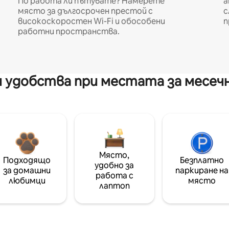
По работа ли пътувате? Намерете
а
място за дългосрочен престой с
с
високоскоростен Wi-Fi и обособени
п
работни пространства.
 удобства при местата за месеч
Място,
Подходящо
Безплатно
удобно за
за домашни
паркиране на
работа с
любимци
място
лаптоп