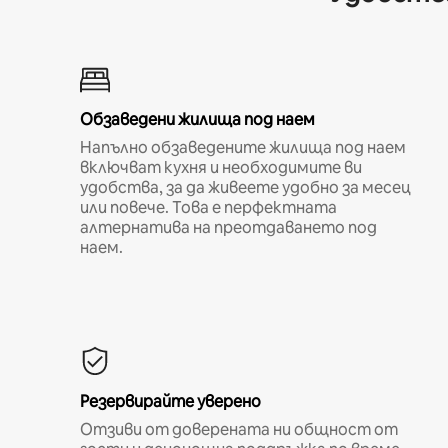
Обзаведени жилища под наем
Напълно обзаведените жилища под наем
включват кухня и необходимите ви
удобства, за да живеете удобно за месец
или повече. Това е перфектната
алтернатива на преотдаването под
наем.
Резервирайте уверено
Отзиви от доверената ни общност от