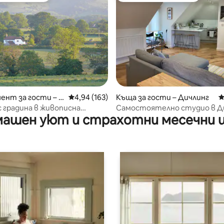
от 5, 61 отзива
нт за гости – E
Средна оценка: 4,94 от 5, 163 отзива
4,94 (163)
Къща за гости – Дичлинг
С
x
 градина в живописна
Самостоятелно студио в Д
ашен уют и страхотни месечни 
ия