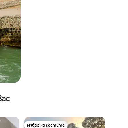
вас
Избор на гостите
тите
Избор на гостите