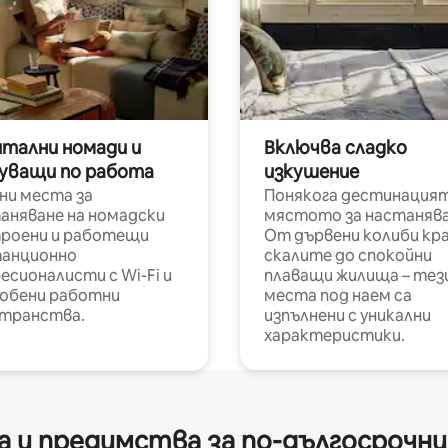
итални номади и
Включва сладко
уващи по работа
изкушение
ни места за
Понякога дестинацият
аняване на номадски
мястото за настанява
роени и работещи
От дървени колиби кр
анционно
скалите до спокойни
есионалисти с Wi-Fi и
плаващи жилища – тез
обени работни
места под наем са
транства.
изпълнени с уникални
характеристики.
 и предимства за по-дългосрочн