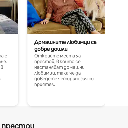
Домашните любимци са
добре дошли
а е
Открийте места за
не.
престой, в които се
ай
настаняват домашни
любимци, така че да
и
доведете четириногия си
приятел.
и престои