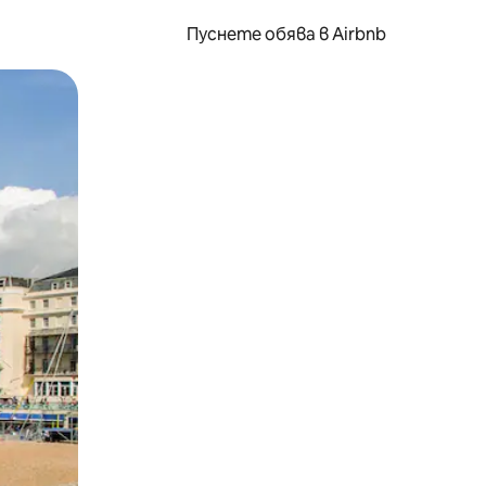
Пуснете обява в Airbnb
окосване или плъзгане.