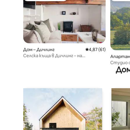
Дом – Дичлинг
Средна оценка: 4,87 
4,87 (61)
Селска къща в Дичлинг – на
Апартаме
20 минути от плажа!
ast Susse
Студио с
Дом
провинц