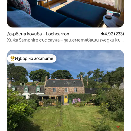
Дървена колиба – Lochcarron
Средна оценка
4,92 (233)
Хижа Samphire със сауна – зашеметяващи гледки към
езерото
Избор на гостите
Най-популярен избор на гостите