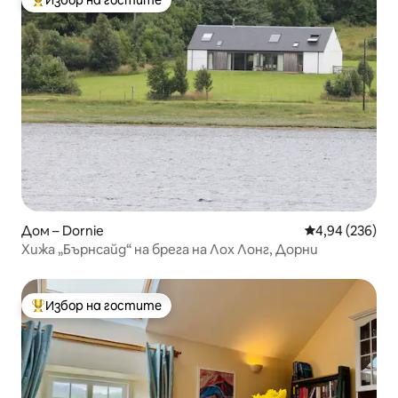
Избор на гостите
Най-популярен избор на гостите
Дом – Dornie
Средна оценка
4,94 (236)
Хижа „Бърнсайд“ на брега на Лох Лонг, Дорни
Избор на гостите
Най-популярен избор на гостите