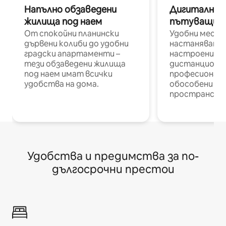
Напълно обзаведени
Дигитални н
жилища под наем
пътуващи п
От спокойни планински
Удобни места
дървени колиби до удобни
настаняване 
градски апартаменти –
настроени и
тези обзаведени жилища
дистанционн
под наем имат всички
професионалис
удобства на дома.
обособени р
пространств
Удобства и предимства за по-
дългосрочни престои