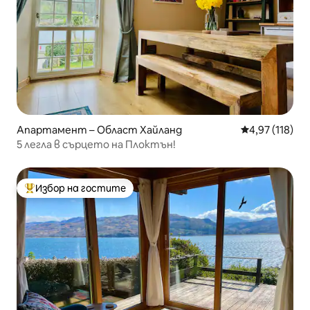
Апартамент – Област Хайланд
Средна оценка
4,97 (118)
5 легла в сърцето на Плоктън!
Избор на гостите
Най-популярен избор на гостите