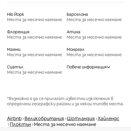
Ню Йорк
Барселона
Места за месечно наемане
Места за месечно наемане
Флоренция
Атина
Места за месечно наемане
Места за месечно наемане
Маями
Монреал
Места за месечно наемане
Места за месечно наемане
Сиатъл
Повече информация
Места за месечно наемане
*Възможно е да се прилагат известни изключения в
определени географски райони и за някои типове места.
Airbnb
Великобритания
Шотландия
Хайлендс
Плоктън
Места за месечно наемане