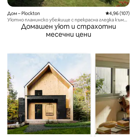
Дом – Plockton
Средна оценка
4,96 (107)
Уютно планинско убежище с прекрасна гледка към
Домашен уют и страхотни
морето.
месечни цени