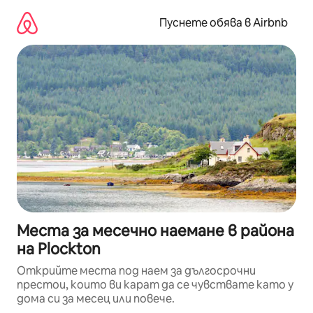
Пропускане
към
Пуснете обява в Airbnb
съдържанието
Места за месечно наемане в района
на Plockton
Открийте места под наем за дългосрочни
престои, които ви карат да се чувствате като у
дома си за месец или повече.