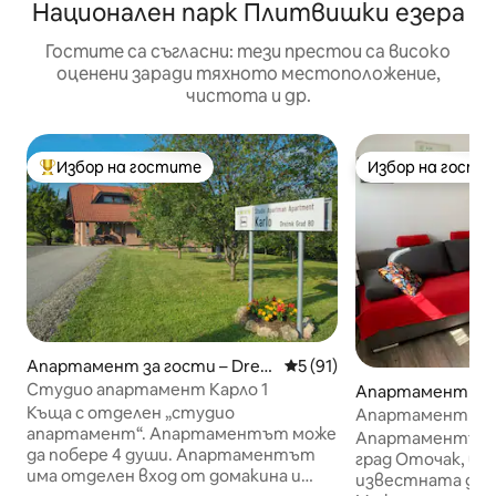
Национален парк Плитвишки езера
Гостите са съгласни: тези престои са високо
оценени заради тяхното местоположение,
чистота и др.
Избор на гостите
Избор на гости
Най-популярен избор на гостите
Избор на гости
Апартамент за гости – Drež
Средна оценка: 5 от 5, 91
5 (91)
nik Grad
Студио апартамент Карло 1
Апартамент за 
R
Къща с отделен „студио
Апартамент Ar
апартамент“. Апартаментът може
Апартаментът с
да побере 4 души. Апартаментът
град Оточак, в 
има отделен вход от домакина и
известната долин