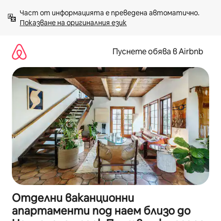
Пропускане
Част от информацията е преведена автоматично. 
към
Показване на оригиналния език
съдържанието
Пуснете обява в Airbnb
Отделни ваканционни
апартаменти под наем близо до