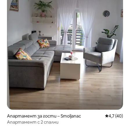
Апартамент за гости – Smoljanac
Средна оцен
4,7 (40)
Апартамент с 2 спални