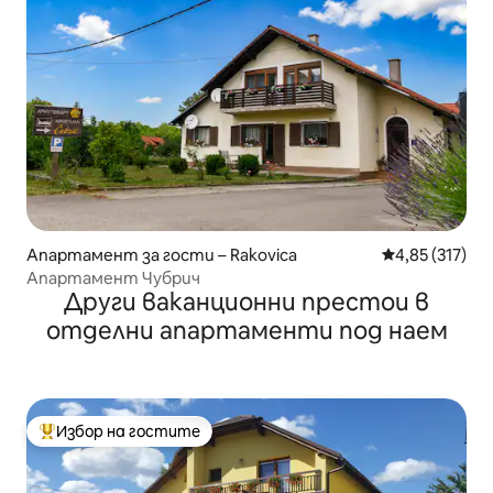
Апартамент за гости – Rakovica
Средна оценка
4,85 (317)
Апартамент Чубрич
Други ваканционни престои в
отделни апартаменти под наем
Избор на гостите
Най-популярен избор на гостите