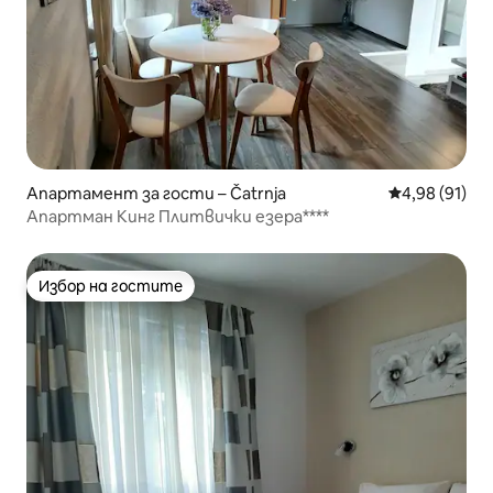
Апартамент за гости – Čatrnja
Средна оценк
4,98 (91)
Апартман Кинг Плитвички езера****
Избор на гостите
Избор на гостите