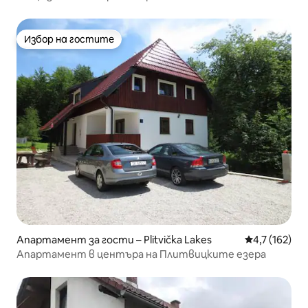
Избор на гостите
Избор на гостите
Апартамент за гости – Plitvička Lakes
Средна оценк
4,7 (162)
Апартамент в центъра на Плитвицките езера