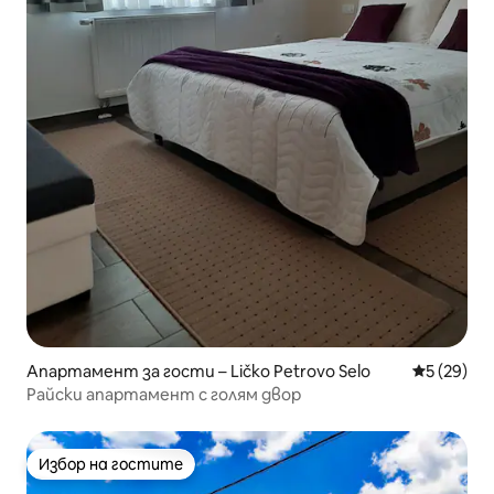
Апартамент за гости – Ličko Petrovo Selo
Средна оц
5 (29)
Райски апартамент с голям двор
Избор на гостите
Избор на гостите