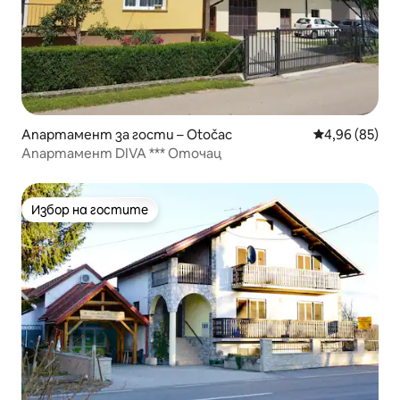
Апартамент за гости – Otočac
Средна оценк
4,96 (85)
Апартамент DIVA *** Оточац
Избор на гостите
Избор на гостите