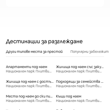
Дестинации за разглеждане
Други типове места за престой
Популярни забележит
Апартаменти под наем
Жилища под наем със закуска
Национален парк Плитвишки езера
Национален парк Плитвишки езера
Жилища под наем с достъп до езеро
Подходящи за семейства места под наем
Национален парк Плитвишки езера
Национален парк Плитвишки езера
Места под наем до ски писти
Къщи под наем
Национален парк Плитвишки езера
Национален парк Плитвишки езера