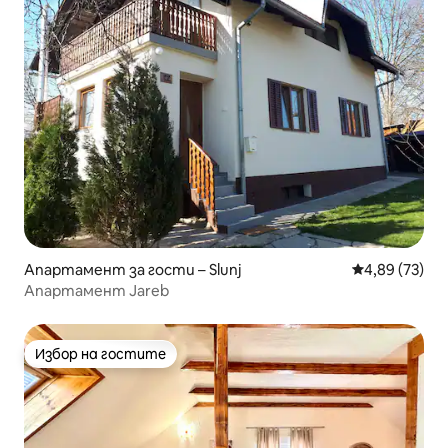
Апартамент за гости – Slunj
Средна оценк
4,89 (73)
Апартамент Jareb
Избор на гостите
Избор на гостите