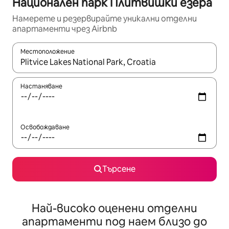
Национален парк Плитвишки езера
Намерете и резервирайте уникални отделни
апартаменти чрез Airbnb
Местоположение
Когато резултатите се покажат, използвайте клавишите 
Настаняване
Освобождаване
Търсене
Най-високо оценени отделни
апартаменти под наем близо до