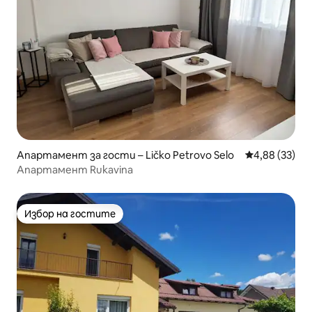
Апартамент за гости – Ličko Petrovo Selo
Средна оценк
4,88 (33)
Апартамент Rukavina
Избор на гостите
Избор на гостите