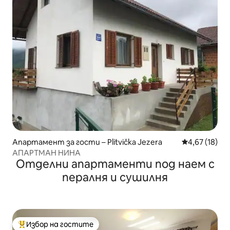
Апартамент за гости – Plitvička Jezera
Средна оценк
4,67 (18)
АПАРТМАН НИНА
Отделни апартаменти под наем с
пералня и сушилня
Избор на гостите
Най-популярен избор на гостите