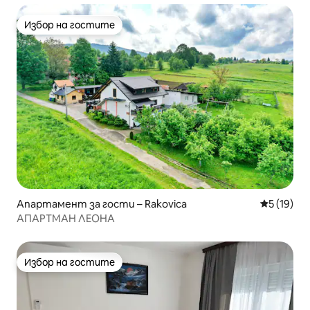
Избор на гостите
Избор на гостите
Апартамент за гости – Rakovica
Средна оц
5 (19)
АПАРТМАН ЛЕОНА
Избор на гостите
Избор на гостите