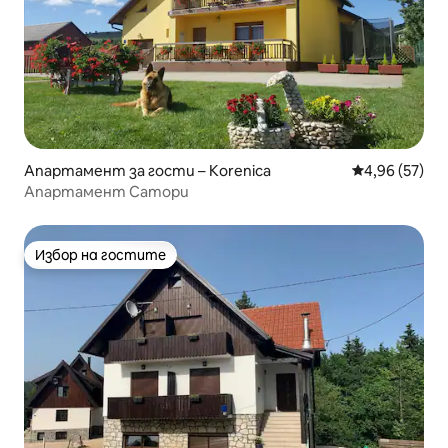
Апартамент за гости – Korenica
Средна оценк
4,96 (57)
Апартамент Сатори
Избор на гостите
Избор на гостите