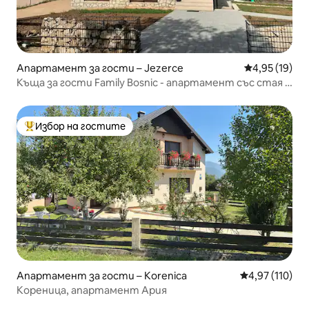
Апартамент за гости – Jezerce
Средна оценк
4,95 (19)
Къща за гости Family Bosnic - апартамент със стая с
балкон
Избор на гостите
Най-популярен избор на гостите
Апартамент за гости – Korenica
Средна оценка
4,97 (110)
Кореница, апартамент Ария