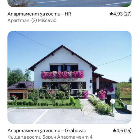
Апартамент за гости – HR
Средна оценк
4,93 (27)
Apartmani (2) Miščević
Апартамент за гости – Grabovac
Средна оцен
4,6 (15)
Къща за гости Борич Апартамент 4