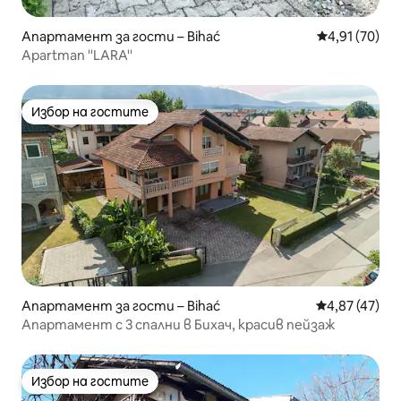
Апартамент за гости – Bihać
Средна оценк
4,91 (70)
Apartman ''LARA''
Избор на гостите
Избор на гостите
Апартамент за гости – Bihać
Средна оценк
4,87 (47)
Апартамент с 3 спални в Бихач, красив пейзаж
Избор на гостите
Избор на гостите