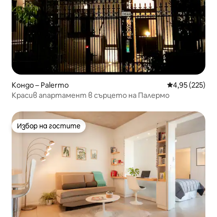
Кондо – Palermo
Средна оценка
4,95 (225)
Красив апартамент в сърцето на Палермо
Избор на гостите
Избор на гостите