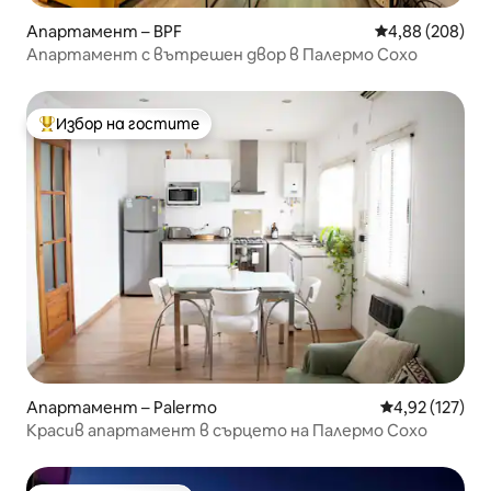
Апартамент – BPF
Средна оценка
4,88 (208)
Апартамент с вътрешен двор в Палермо Сохо
Избор на гостите
Най-популярен избор на гостите
Апартамент – Palermo
Средна оценка
4,92 (127)
Красив апартамент в сърцето на Палермо Сохо