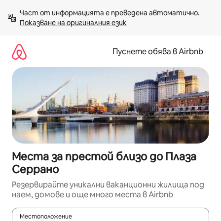
Пропускане
Част от информацията е преведена автоматично. 
към
Показване на оригиналния език
съдържанието
Пуснете обява в Airbnb
Места за престой близо до Плаза
Серрано
Резервирайте уникални ваканционни жилища под
наем, домове и още много места в Airbnb
Местоположение