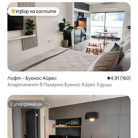
Избор на гостите
Най-популярен избор на гостите
Лофт – Буенос Айрес
Средна оценка
4,91 (160)
Апартамент в Палермо Буенос Айрес 3 души
Супердомакин
Супердомакин