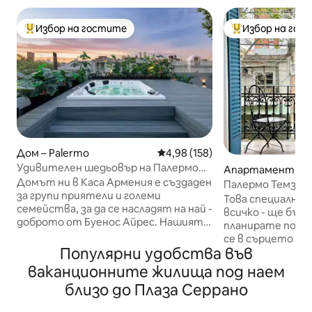
Избор на гостите
Избор на гос
Най-популярен избор на гостите
Най-популярен 
Дом – Palermo
Средна оценка: 4,98 от 5, 158
4,98 (158)
Удивителен шедьовър на Палермо
Апартамент – Б
Сохо с джакузи!
Домът ни в Каса Армения е създаден
рес
Палермо Темза
за групи приятели и големи
Това специално 
семейства, за да се насладят на най -
всичко - ще бъде
доброто от Буенос Айрес. Нашият
планирате посе
частен дом се намира в сърцето на
се в сърцето на
Палермо Сохо с най - добрите
Популярни удобства във
центъра на нощ
кафенета, ресторанти, магазини и
Айрес. Свързани
ваканционните жилища под наем
барове на прага ви. Намираме се на 3
метростанции, 
близо до Плаза Серрано
пресечки от площад „Серано“ в
таксита и една 
едната посока и площад „Армения“ в
Turistico. До него се стига по удобно