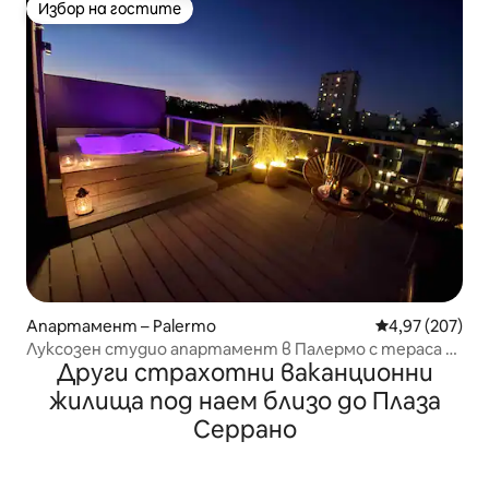
Избор на гостите
Избор на гостите
Апартамент – Palermo
Средна оценка
4,97 (207)
Луксозен студио апартамент в Палермо с тераса и
Други страхотни ваканционни
частно джакузи
жилища под наем близо до Плаза
Серрано