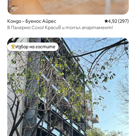
Кондо – Буенос Айрес
Средна оценка
4,92 (297)
В Палермо Сохо! Красив и топъл апартамент!
Избор на гостите
Най-популярен избор на гостите