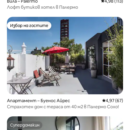
Вила – Palermo
Средна оценка
4,98 (113)
Лофт бутиков хотел в Палермо
Избор на гостите
Избор на гостите
Апартамент – Буенос Айрес
Средна оценк
4,97 (67)
Страхотен дом с тераса от 40 м2 в Палермо Сохо!
Супердомакин
Супердомакин