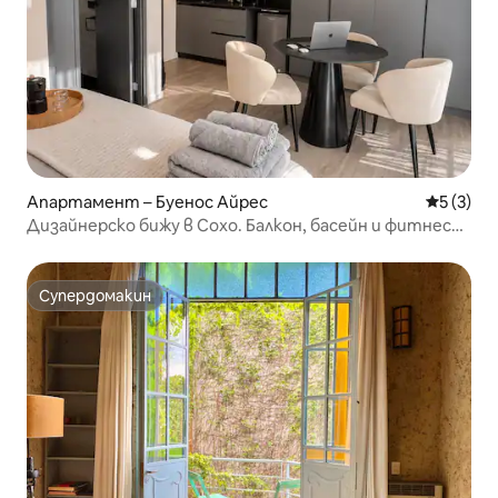
Апартамент – Буенос Айрес
Средна о
5 (3)
Дизайнерско бижу в Сохо. Балкон, басейн и фитнес
зала
Супердомакин
Супердомакин