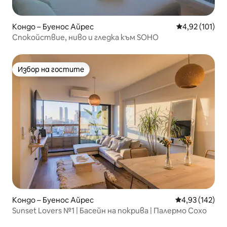
Кондо – Буенос Айрес
Средна оценка
4,92 (101)
Спокойствие, ниво и гледка към SOHO
Избор на гостите
Избор на гостите
Кондо – Буенос Айрес
Средна оценка
4,93 (142)
Sunset Lovers №1 | Басейн на покрива | Палермо Сохо