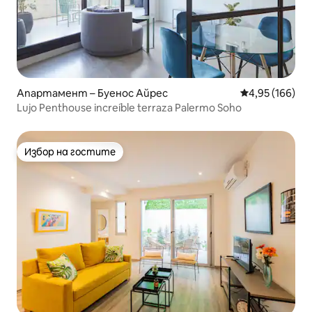
Апартамент – Буенос Айрес
Средна оценка
4,95 (166)
Lujo Penthouse increíble terraza Palermo Soho
Избор на гостите
Избор на гостите