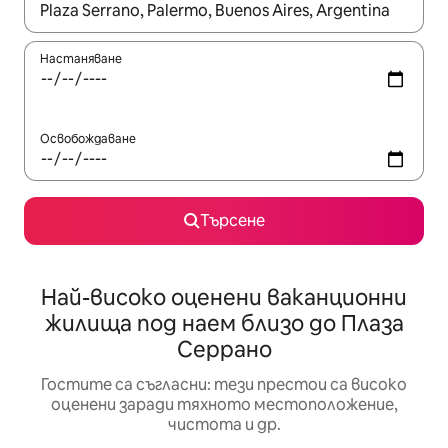
Когато резултатите се покажат, използвайте клавишите 
Настаняване
Освобождаване
Търсене
Най-високо оценени ваканционни
жилища под наем близо до Плаза
Серрано
Гостите са съгласни: тези престои са високо
оценени заради тяхното местоположение,
чистота и др.