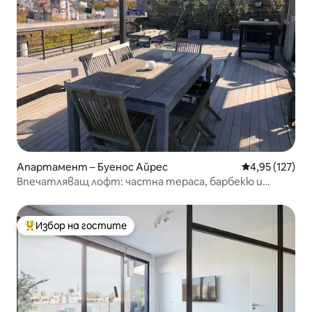
Апартамент – Буенос Айрес
Средна оценка
4,95 (127)
Впечатляващ лофт: частна тераса, барбекю и
басейн
Избор на гостите
Най-популярен избор на гостите