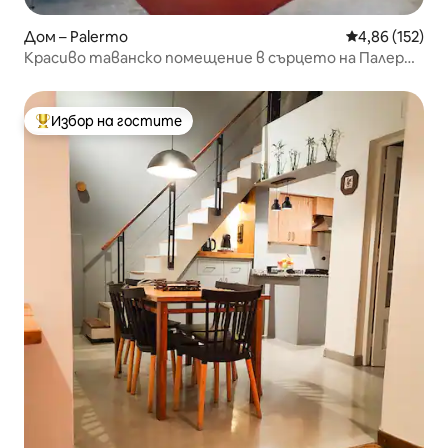
Дом – Palermo
Средна оценка
4,86 (152)
Красиво таванско помещение в сърцето на Палермо
Сохо.
Избор на гостите
Най-популярен избор на гостите