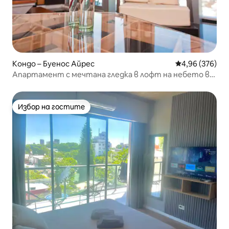
Кондо – Буенос Айрес
Средна оценка
4,96 (376)
Апартамент с мечтана гледка в лофт на небето в
Сохо
Избор на гостите
Избор на гостите