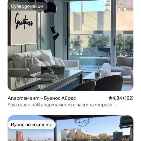
Супердомакин
Супердомакин
Апартамент – Буенос Айрес
Средна оценка
4,84 (162)
Разкошен нов апартамент с частна тераса! +
басейн
Избор на гостите
Избор на гостите