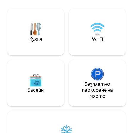
другата! Насладете се на нашата
стълбище. Това 
самостоятелна тераса с площ от
светъл, добре о
3000 кв. фута, включва собствено
двойно легло king
джакузи, шезлонг, барбекю, хранене
улица „Темза “, и
на открито, за да се насладите и да
един от 10 - те„ 
се отпуснете, след като
света. Основни
разгледате този невероятен град
барове и Heladria
Кухня
Wi-Fi
Безплатно
Басейн
паркиране на
място