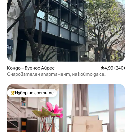
Кондо – Буенос Айрес
Средна оценка
4,99 (240)
Очарователен апартамент, на който да се
насладите напълно
Избор на гостите
Най-популярен избор на гостите