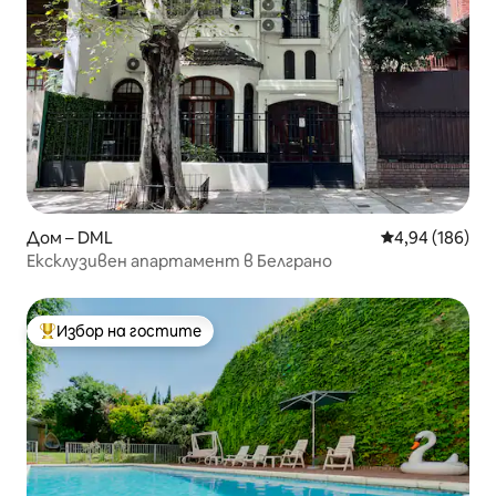
Дом – DML
Средна оценка
4,94 (186)
Ексклузивен апартамент в Белграно
Избор на гостите
Най-популярен избор на гостите