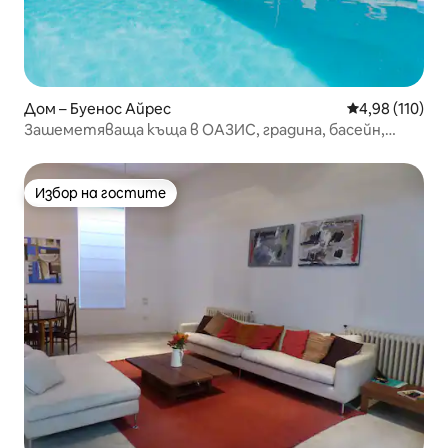
Дом – Буенос Айрес
Средна оценка
4,98 (110)
Зашеметяваща къща в ОАЗИС, градина, басейн,
НАЙ-ДОБРИЯТ РАЙОН 600 кв. м
Избор на гостите
Избор на гостите