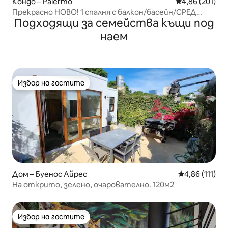
Кондо – Palermo
Средна оценка
4,86 (201)
Прекрасно НОВО! 1 спалня с балкон/басейн/СРЕД
Подходящи за семейства къщи под
ПАЛЕРМО СОХО.
наем
Избор на гостите
Избор на гостите
Дом – Буенос Айрес
Средна оценка
4,86 (111)
На открито, зелено, очарователно. 120м2
Избор на гостите
Избор на гостите