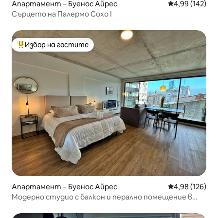
Апартамент – Буенос Айрес
Средна оценка
4,99 (142)
Сърцето на Палермо Сохо I
Избор на гостите
Най-популярен избор на гостите
Апартамент – Буенос Айрес
Средна оценка
4,98 (126)
Модерно студио с балкон и перално помещение в
Палермо Сохо