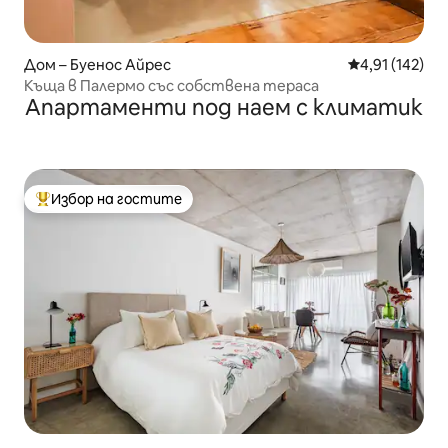
Дом – Буенос Айрес
Средна оценка
4,91 (142)
Къща в Палермо със собствена тераса
Апартаменти под наем с климатик
Избор на гостите
Най-популярен избор на гостите