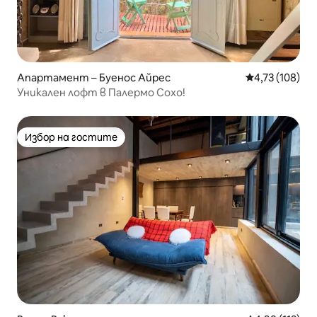
Апартамент – Буенос Айрес
Средна оценка
4,73 (108)
Уникален лофт в Палермо Сохо!
Избор на гостите
Избор на гостите