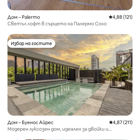
Дом – Palermo
Средна оценка
4,88 (121)
Светъл лофт в сърцето на Палермо Сохо
Избор на гостите
Избор на гостите
Дом – Буенос Айрес
Средна оценка
4,87 (211)
Модерен луксозен дом, идеален за двойки и
семейства