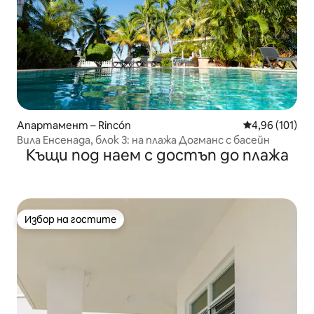
Апартамент – Rincón
Средна оценка
4,96 (101)
Вила Енсенада, блок 3: на плажа Догманс с басейн
Къщи под наем с достъп до плажа
Избор на гостите
Избор на гостите