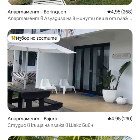
Апартамент – Borinquen
Средна оценка
4,95 (268)
Апартамент в Агуадила на 8 минути пеша от плажа
Крашбоат
Избор на гостите
Най-популярен избор на гостите
Апартамент – Bajura
Средна оценка
4,95 (230)
Студио в къща на плажа в Шакс Бийч