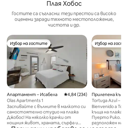
Плая Хобос
Гостите са съгласни: тези престои са високо
оценени заради тяхното местоположение,
чистота и др.
Избор на гостите
Избор на гости
Избор на гостите
Избор на гости
Апартамент – Исабела
Средна оценка: 4,84 от 5, 234
4,84 (234)
Прилепена къща 
а
Olas Apartments 1
Tortuga Azul – ви
с покрив
Заспивайте с вълните в малкото си
Bienvenido a Tort
самостоятелно студио на плажа
къща на плажа на
Джобос! На няколко крачки от
Пуерто Рико. П
нощния живот, храната, сърфа и
разположен на з