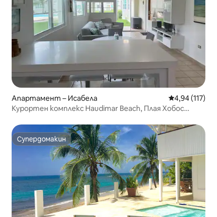
Апартамент – Исабела
Средна оценка
4,94 (117)
Курортен комплекс Haudimar Beach, Плая Хобос
Исабела
Супердомакин
Супердомакин