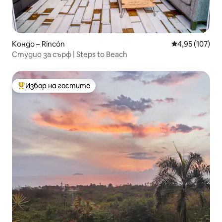
Кондо – Rincón
Средна оценка
4,95 (107)
Студио за сърф | Steps to Beach
Избор на гостите
Най-популярен избор на гостите