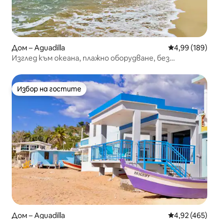
Дом – Aguadilla
Средна оценка
4,99 (189)
Изглед към океана, плажно оборудване, без
домакинска работа при освобождаване
Избор на гостите
Избор на гостите
Дом – Aguadilla
Средна оценка
4,92 (465)