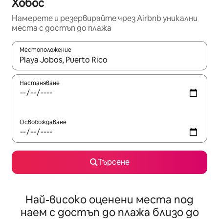
Хобос
Намерете и резервирайте чрез Airbnb уникални
места с достъп до плажа
Местоположение
Когато резултатите се покажат, използвайте клавишите 
Настаняване
Освобождаване
Търсене
Най-високо оценени места под
наем с достъп до плажа близо до