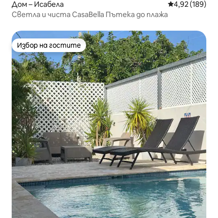
Дом – Исабела
Средна оценка
4,92 (189)
Светла и чиста CasaBella Пътека до плажа
Избор на гостите
Избор на гостите