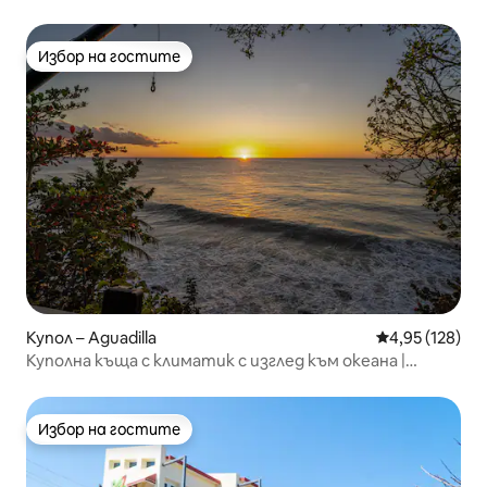
Избор на гостите
Избор на гостите
Купол – Aguadilla
Средна оценка
4,95 (128)
Куполна къща с климатик с изглед към океана |
Костенурка
Избор на гостите
Избор на гостите