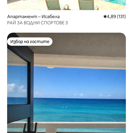
Апартамент – Исабела
Средна оценка
4,89 (131)
РАЙ ЗА ВОДНИ СПОРТОВЕ 3
Избор на гостите
Избор на гостите