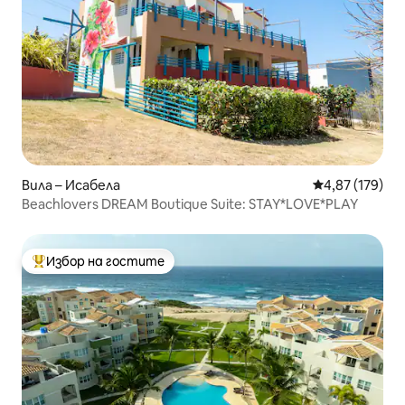
Вила – Исабела
Средна оценка
4,87 (179)
Beachlovers DREAM Boutique Suite: STAY*LOVE*PLAY
Избор на гостите
Най-популярен избор на гостите