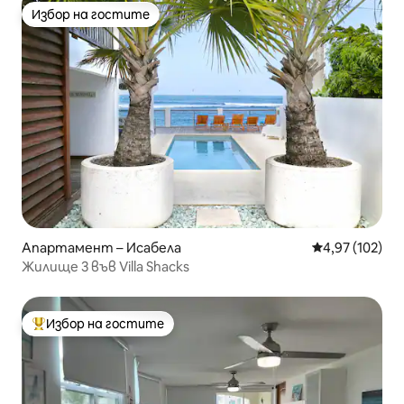
Избор на гостите
Избор на гостите
Апартамент – Исабела
Средна оценка
4,97 (102)
Жилище 3 във Villa Shacks
Избор на гостите
Най-популярен избор на гостите