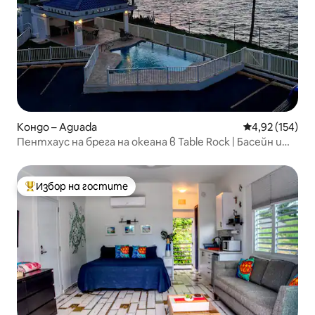
Кондо – Aguada
Средна оценка
4,92 (154)
Пентхаус на брега на океана в Table Rock | Басейн и
генератор
Избор на гостите
Най-популярен избор на гостите