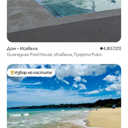
Дом – Исабела
Средна оценка
4,83 (121)
Guaraguao Pool House, Исабела, Пуерто Рико
Избор на гостите
Най-популярен избор на гостите