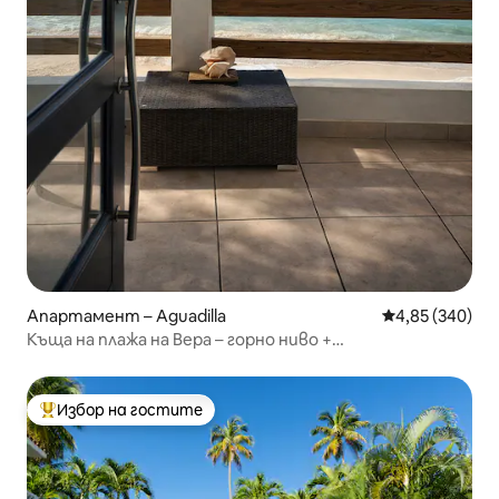
Апартамент – Aguadilla
Средна оценка
4,85 (340)
Къща на плажа на Вера – горно ниво +
самостоятелен балкон
Избор на гостите
Най-популярен избор на гостите