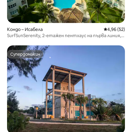
Кондо – Исабела
Средна оценк
4,96 (52)
SurfSunSerenity, 2-етажен пентхаус на първа линия,
3 спални, 3 бани
Супердомакин
Супердомакин