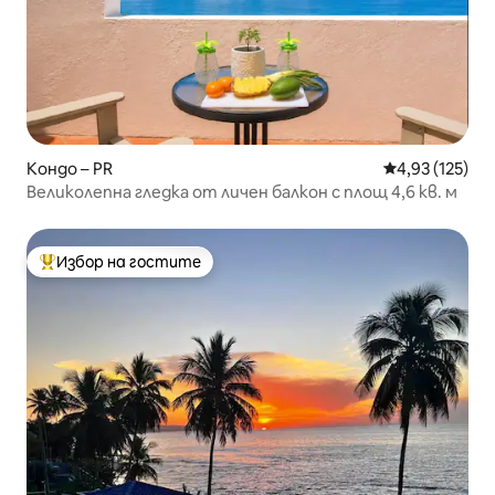
Кондо – PR
Средна оценка
4,93 (125)
Великолепна гледка от личен балкон с площ 4,6 кв. м
Избор на гостите
Най-популярен избор на гостите