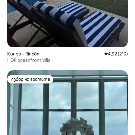
Кондо – Rincón
Средна оценка
4,92 (210)
HDP oceanfront Villa
Избор на гостите
Избор на гостите