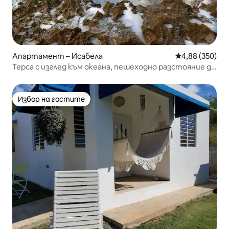
Апартамент – Исабела
Средна оценка
4,88 (350)
Терса с изглед към океана, пешеходно разстояние до
плажа (2 минути), басейн
Избор на гостите
Избор на гостите