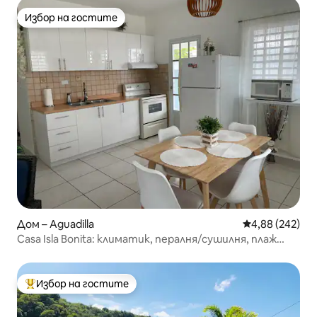
Избор на гостите
Избор на гостите
Дом – Aguadilla
Средна оценка
4,88 (242)
Casa Isla Bonita: климатик, пералня/сушилня, плаж
Crashboat
Избор на гостите
Най-популярен избор на гостите