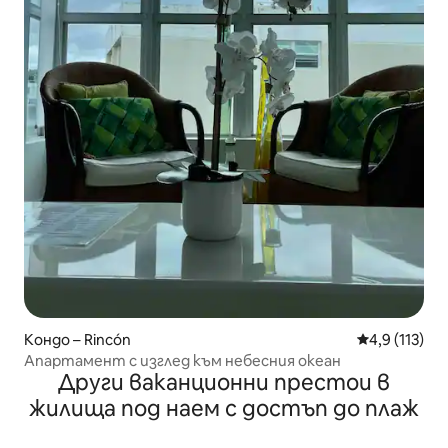
Кондо – Rincón
Средна оценк
4,9 (113)
Апартамент с изглед към небесния океан
Други ваканционни престои в
жилища под наем с достъп до плаж