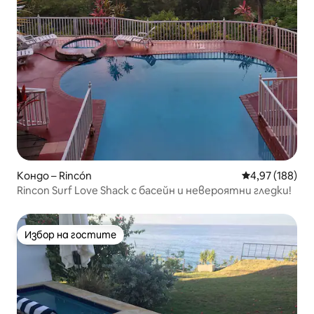
Кондо – Rincón
Средна оценка
4,97 (188)
Rincon Surf Love Shack с басейн и невероятни гледки!
Избор на гостите
Избор на гостите