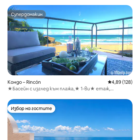
Супердомакин
Супердомакин
Кондо – Rincón
Средна оценка
4,89 (128)
★Басейн с изглед към плажа,★ 1-ви★ етаж,
климатик,★ затворен★ паркинг, бърз Wi-Fi
Избор на гостите
Избор на гостите