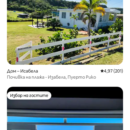
Дом – Исабела
Средна оценка
4,97 (201)
Почивка на плажа - Изабела, Пуерто Рико
Избор на гостите
Избор на гостите