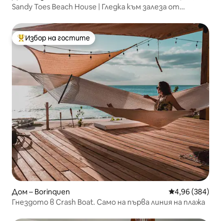
Sandy Toes Beach House | Гледка към залеза от
балкона!
Избор на гостите
Най-популярен избор на гостите
Дом – Borinquen
Средна оценка
4,96 (384)
Гнездото в Crash Boat. Само на първа линия на плажа