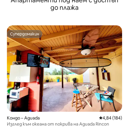
Апартаменти под наем с достъп
до плажа
Супердомакин
Супердомакин
Кондо – Aguada
Средна оценка
4,84 (184)
Изглед към океана от покрива на Aguada Rincon