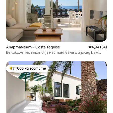
Апартамент – Costa Teguise
Средна оценк
4,94 (34)
Великолепно място за настаняване с изглед към
океана.
Избор на гостите
Най-популярен избор на гостите