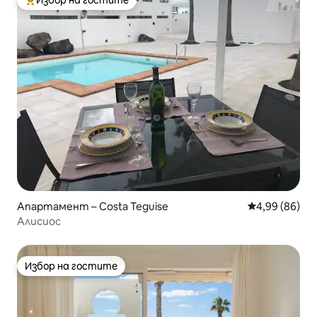
Избор на гостите
Най-популярен избор на гостите
Апартамент – Costa Teguise
Средна оценк
4,99 (86)
Алисиос
Избор на гостите
Избор на гостите