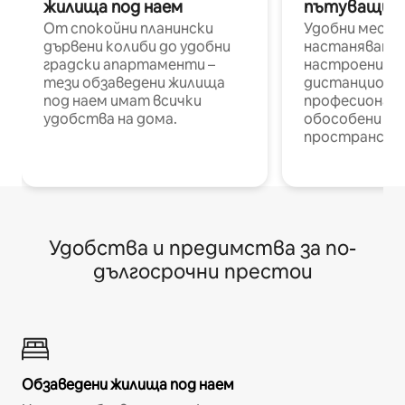
жилища под наем
пътуващи п
От спокойни планински
Удобни места
дървени колиби до удобни
настаняване 
градски апартаменти –
настроени и
тези обзаведени жилища
дистанционн
под наем имат всички
професионалис
удобства на дома.
обособени р
пространств
Удобства и предимства за по-
дългосрочни престои
Обзаведени жилища под наем