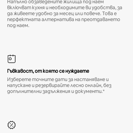
Напълно обзаведените жилища под наем
включват кухня и необходимите ви удобства, за
да живеете удобно за месец или повече. Това е
перфектната алтернатива на преотдаването
под наем.
Гъвкавост, от която се нуждаете
Изберете точните дати за настаняване и
напускане и резервирайте лесно онлайн, без
допълнителни задължения и документи.*