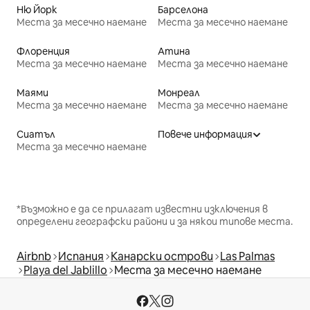
Ню Йорк
Барселона
Места за месечно наемане
Места за месечно наемане
Флоренция
Атина
Места за месечно наемане
Места за месечно наемане
Маями
Монреал
Места за месечно наемане
Места за месечно наемане
Сиатъл
Повече информация
Места за месечно наемане
*Възможно е да се прилагат известни изключения в
определени географски райони и за някои типове места.
Airbnb
Испания
Канарски острови
Las Palmas
Playa del Jablillo
Места за месечно наемане