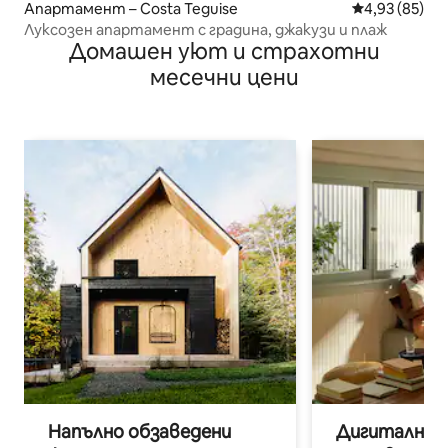
Апартамент – Costa Teguise
Средна оценк
4,93 (85)
Луксозен апартамент с градина, джакузи и плаж
Домашен уют и страхотни
месечни цени
Напълно обзаведени
Дигитални н