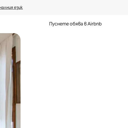
налния език
Пуснете обява в Airbnb