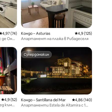
Средна оценка: 4,97 от 5, 74 отзива
4,97 (74)
Кондо – Asturias
Средна оценка: 4,9 
4,9 (125)
с де Онис
Апартамент на плажа в Рибадеселя
Супердомакин
тите
Супердомакин
Средна оценка: 4,9 от 5, 52 отзива
4,9 (52)
Кондо – Santillana del Mar
Средна оценка: 4,86 
4,86 (140)
ед към
Апартаменти Estela de Altamira с 1
стая