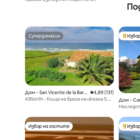
По
центъра на Хихон. Достъп до плажа
Супердомакин
Избор
Супердомакин
Най-поп
Дом – San Vicente de la Barq
Средна оценка: 4,89 о
4,89 (131)
uera
43North - Къща на брега на океана S.
Дом – Ca
Vicente Barquera
Наследс
Избор на гостите
Избор
Избор на гостите
Най-поп