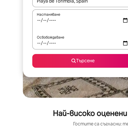
Когато резултатите се покажат, използвайт
Настаняване
Освобождаване
Търсене
Най-високо оценени
Гостите са съгласни: т