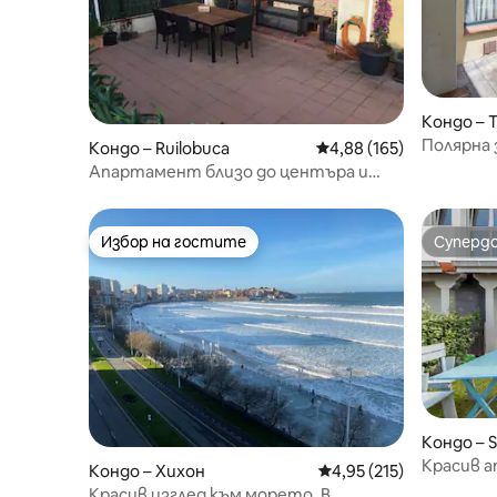
Кондо – T
Полярна 
Кондо – Ruilobuca
Средна оценка: 4,88 о
4,88 (165)
Апартамент близо до центъра и
плажа на Комиляс
Избор на гостите
Суперд
Избор на гостите
Суперд
Кондо – S
rquera
Красив а
Кондо – Хихон
Средна оценка: 4,95 о
4,95 (215)
морето
Красив изглед към морето. В