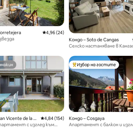
orretejera
Средна оценка: 4,96 от 5, 24 отзива
4,96 (24)
звезда
т 5, 165 отзива
Кондо – Soto de Cangas
Селско настаняване в Канга
(1)
омакин
Избор на гостите
омакин
Най-популярен избор на гос
an Vicente de la Ba
Средна оценка: 4,84 от 5, 154 отзива
4,84 (154)
Кондо – Cosgaya
партамент с изглед към
Апартамент с балкон и изгл
т 5, 215 отзива
Пикос край река Кубо