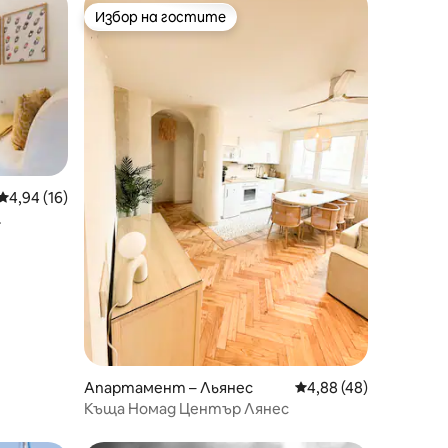
Избор на гостите
Избор на гостите
Средна оценка: 4,94 от 5, 16 отзива
4,94 (16)
Апартамент – Льянес
Средна оценка: 4,88
4,88 (48)
Къща Номад Център Лянес