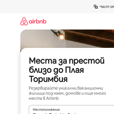
Пропускане
Част от
към
съдържанието
Места за престой
близо до Плая
Торимбия
Резервирайте уникални ваканционни
жилища под наем, домове и още много
места в Airbnb
Местоположение