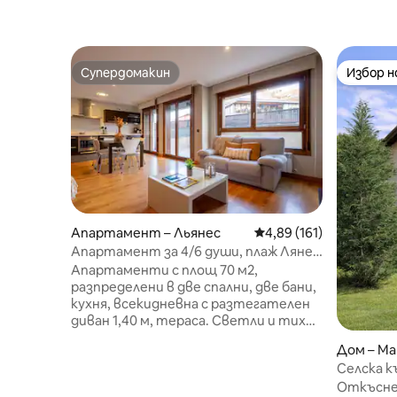
Супердомакин
Избор 
Супердомакин
Избор 
Апартамент – Льянес
Средна оценка: 4,89 о
4,89 (161)
Апартамент за 4/6 души, плаж Лянес
Баро, Астурия
Апартаменти с площ 70 м2,
разпределени в две спални, две бани,
кухня, всекидневна с разтегателен
диван 1,40 м, тераса. Светли и тихи
стаи с всички удобства, 32-инчов
Дом – Mar
LCD телевизор, DVD, Wi-Fi интернет
Селска к
и безплатен сейф, регулируемо и
изглед к
Откъсне
независимо отопление, спалня с