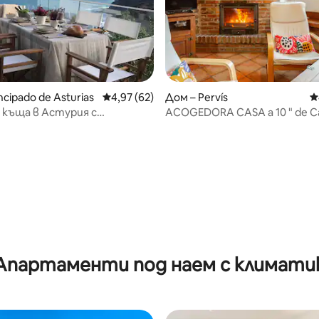
ncipado de Asturias
Средна оценка: 4,97 от 5, 62 отзива
4,97 (62)
Дом – Pervís
С
 къща в Астурия с
ACOGEDORA CASA a 10 " de C
тен изглед към морето
Onis
от 5, 70 отзива
Апартаменти под наем с климати