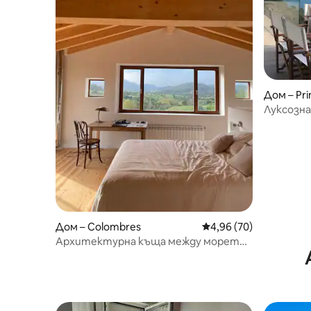
Дом – Pri
Луксозна
невероя
Дом – Colombres
Средна оценка: 4,96 
4,96 (70)
Архитектурна къща между морето
и планината