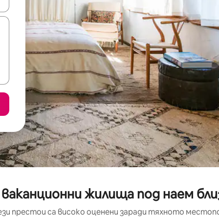
е клавишите със стрелки нагоре и надолу или навигирайте с д
 ваканционни жилища под наем бли
ези престои са високо оценени заради тяхното местоп