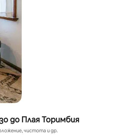
окосване или плъзгане.
зо до Плая Торимбия
оложение, чистота и др.