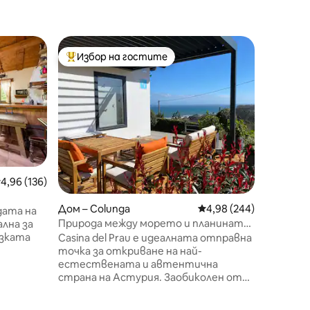
Дом – As
Избор на гостите
Избо
тите
Най-популярен избор на гостите
Най-по
Къща на 
В нашия
наслади
Намира 
Лумерес
директн
място о
в Княже
простор
редна оценка: 4,96 от 5, 136 отзива
4,96 (136)
оборудва
двете с 
Дом – Colunga
Средна оценка: 4,98 
4,98 (244)
едата на
тоалетн
Природа между морето и планината
лна за
голяма с
La Casina del Prau
ъзката
невероя
Casina del Prau е идеалната отправна
LamiCasi
точка за откриване на най-
ение, El
природн
естествената и автентична
 на
планина.
страна на Астурия. Заобиколен от
 км от
зелени ливади и много близо до
5 км от
морето, той е идеален за