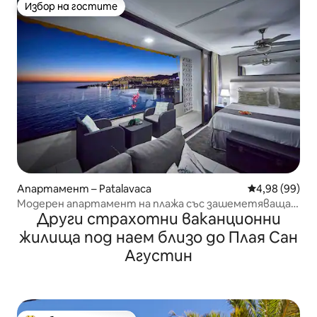
Избор на гостите
Избор на гостите
Апартамент – Patalavaca
Средна оценк
4,98 (99)
Модерен апартамент на плажа със зашеметяваща
Други страхотни ваканционни
гледка към морето!
жилища под наем близо до Плая Сан
Агустин