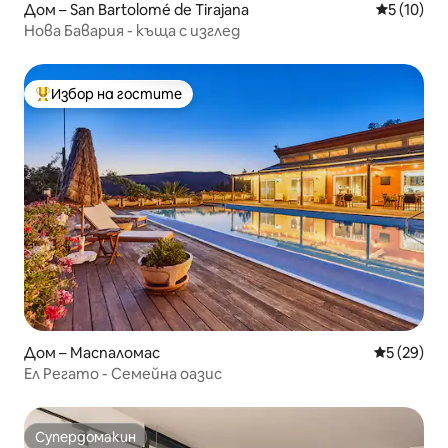
Дом – San Bartolomé de Tirajana
Средна оц
5 (10)
Нова Бавария - къща с изглед
Избор на гостите
Най-популярен избор на гостите
Дом – Маспаломас
Средна оц
5 (29)
Ел Регато - Семейна оазис
Супердомакин
Супердомакин