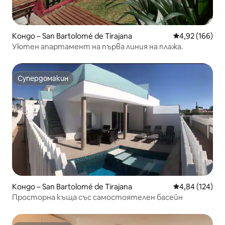
Кондо – San Bartolomé de Tirajana
Средна оценка
4,92 (166)
Уютен апартамент на първа линия на плажа.
Супердомакин
Супердомакин
Кондо – San Bartolomé de Tirajana
Средна оценка
4,84 (124)
Просторна къща със самостоятелен басейн