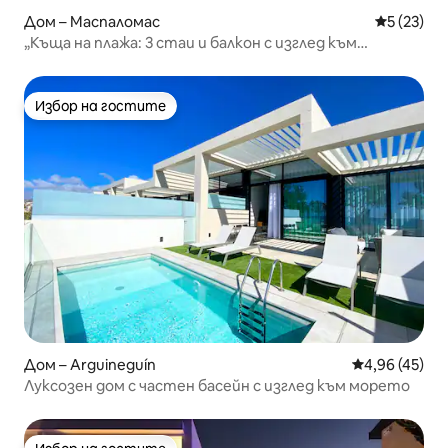
Дом – Маспаломас
Средна оц
5 (23)
„Къща на плажа: 3 стаи и балкон с изглед към
морето“
Избор на гостите
Избор на гостите
Дом – Arguineguín
Средна оценк
4,96 (45)
Луксозен дом с частен басейн с изглед към морето