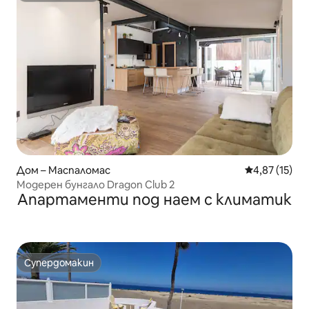
Дом – Маспаломас
Средна оценк
4,87 (15)
Модерен бунгало Dragon Club 2
Апартаменти под наем с климатик
Супердомакин
Супердомакин