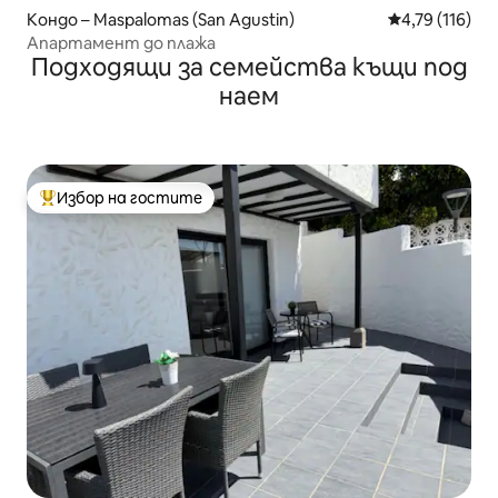
Кондо – Maspalomas (San Agustin)
Средна оценка
4,79 (116)
Апартамент до плажа
Подходящи за семейства къщи под
наем
Избор на гостите
Най-популярен избор на гостите