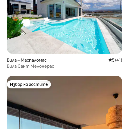
Вила – Маспаломас
Средна оц
5 (41)
Вила Сант Мелонерас
Избор на гостите
Избор на гостите