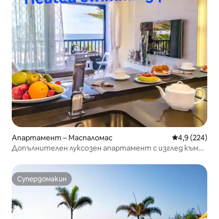
Апартамент – Маспаломас
Средна оценк
4,9 (224)
Допълнителен луксозен апартамент с изглед към
плажа и 2 спални
Супердомакин
Супердомакин