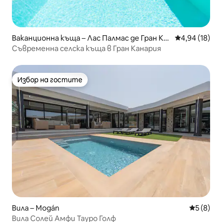
Ваканционна къща – Лас Палмас де Гран Ка
Средна оценк
4,94 (18)
нария
Съвременна селска къща в Гран Канария
Избор на гостите
Избор на гостите
Вила – Mogán
Средна о
5 (8)
Вила Солей Амфи Тауро Голф