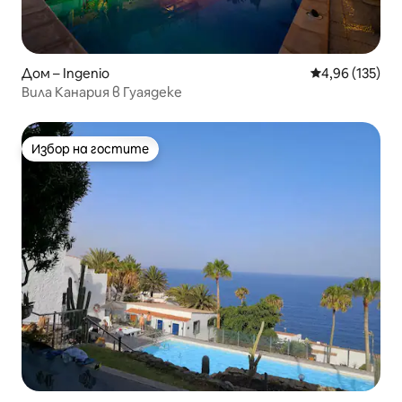
Дом – Ingenio
Средна оценка
4,96 (135)
Вила Канария в Гуаядеке
Избор на гостите
Избор на гостите