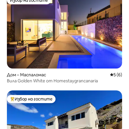
Избор на гостите
Избор на гостите
Дом – Маспаломас
Средна о
5 (6)
Вила Golden White от Homestaygrancanaria
Избор на гостите
Най-популярен избор на гостите