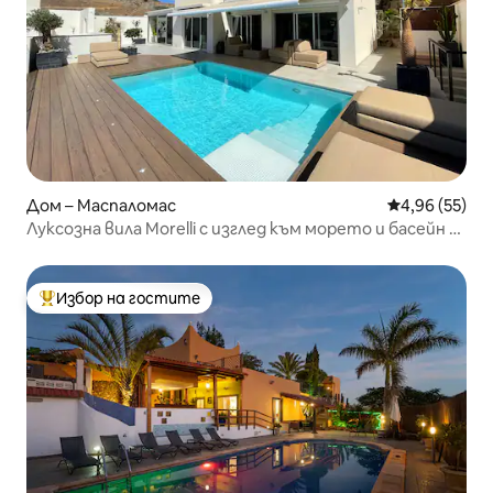
Дом – Маспаломас
Средна оценк
4,96 (55)
Луксозна вила Morelli с изглед към морето и басейн с
подгряване
Избор на гостите
Най-популярен избор на гостите