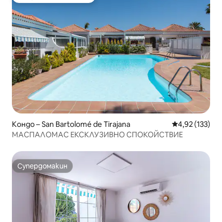
Най-популярен избор на гостите
Кондо – San Bartolomé de Tirajana
Средна оценка
4,92 (133)
МАСПАЛОМАС ЕКСКЛУЗИВНО СПОКОЙСТВИЕ
Супердомакин
Супердомакин