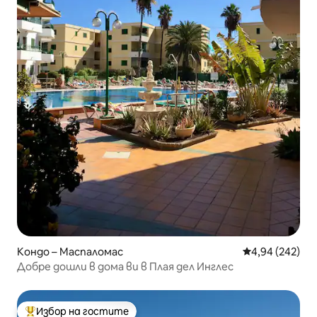
Кондо – Маспаломас
Средна оценка
4,94 (242)
Добре дошли в дома ви в Плая дел Инглес
Избор на гостите