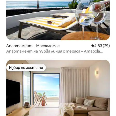
Апартамент – Маспаломас
Средна оценк
4,83 (29)
Апартамент на първа линия с тераса – Amapola
Coral
Избор на гостите
Избор на гостите