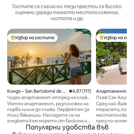
Гостите са съгласни: тези престои са високо
оценени заради тяхното местоположение,
чистота и др.
Избор на гостите
Избор на гос
Най-популярен избор на гостите
Най-популярен 
Кондо – San Bartolomé de Ti
Средна оценка: 4,97 от 5, 11
4,97 (117)
Апартамент – Sa
rajana
mé de Tirajana
Чуден апартамент отпред на плажа.
Плаж Сан Агусти
Изглед към изгрева!
плажа, Апа.
Уютен апартамент, разположен на
Сред най-важни
първа линия до плажа. Перфектен за
терасата, коят
тихи ваканции. Насладете се на
местоположение
гледката към морето от балкона и
през по-голямат
Популярни удобства във
близостта на плажа. Пясъкът е на
разполага с два 
няколко крачки от апартамента, а
чадър, трапезар