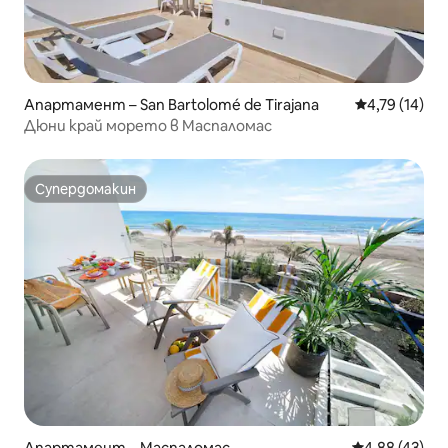
Апартамент – San Bartolomé de Tirajana
Средна оценк
4,79 (14)
Дюни край морето в Маспаломас
Супердомакин
Супердомакин
Апартамент – Маспаломас
Средна оценк
4,88 (43)