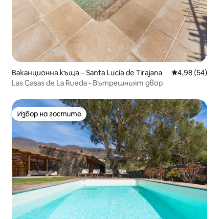
Ваканционна къща – Santa Lucía de Tirajana
Средна оценк
4,98 (54)
Las Casas de La Rueda - Вътрешният двор
Избор на гостите
Избор на гостите