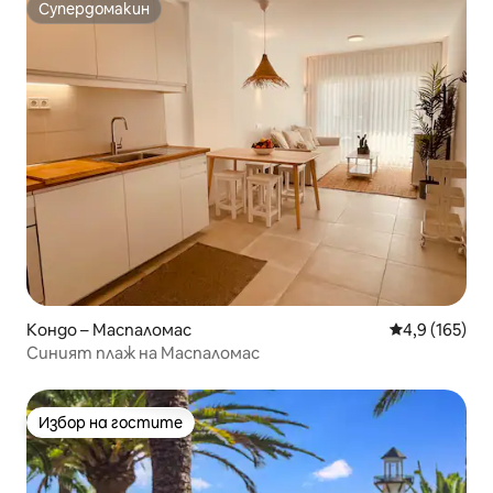
Супердомакин
Супердомакин
Кондо – Маспаломас
Средна оценк
4,9 (165)
Синият плаж на Маспаломас
Избор на гостите
Избор на гостите