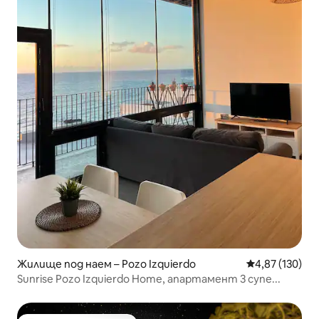
Жилище под наем – Pozo Izquierdo
Средна оценка
4,87 (130)
Sunrise Pozo Izquierdo Home, апартамент 3 супе...