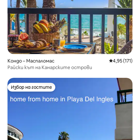
Кондо – Маспаломас
Средна оценка
4,95 (171)
Райски кът на Канарските острови
Избор на гостите
Избор на гостите