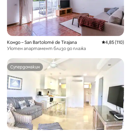
Кондо – San Bartolomé de Tirajana
Средна оценка
4,85 (110)
Уютен апартамент близо до плажа
Супердомакин
Супердомакин