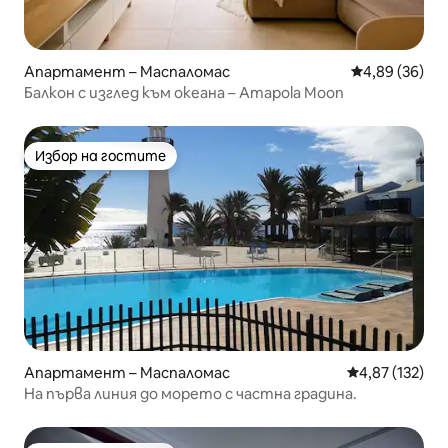
Апартамент – Маспаломас
Средна оценк
4,89 (36)
Балкон с изглед към океана – Amapola Moon
Избор на гостите
Избор на гостите
Апартамент – Маспаломас
Средна оценка
4,87 (132)
На първа линия до морето с частна градина.