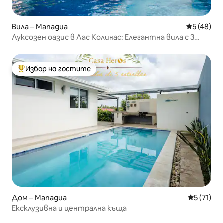
Вила – Managua
Средна оц
5 (48)
Луксозен оазис в Лас Колинас: Елегантна вила с 3
спални
Избор на гостите
Най-популярен избор на гостите
Дом – Managua
Средна оц
5 (71)
Ексклузивна и централна къща