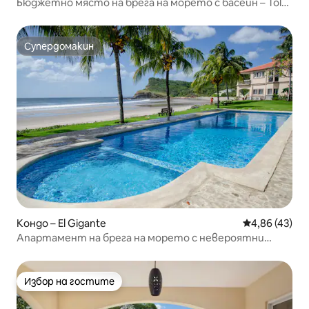
Бюджетно място на брега на морето с басейн – Tola
Iguana
Супердомакин
Супердомакин
Кондо – El Gigante
Средна оценк
4,86 (43)
Апартамент на брега на морето с невероятни
гледки, близо до басейн и палапа
Избор на гостите
Избор на гостите