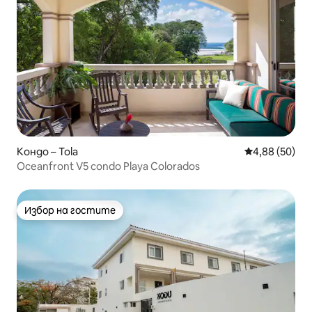
Кондо – Tola
Средна оценк
4,88 (50)
Oceanfront V5 condo Playa Colorados
Избор на гостите
Избор на гостите