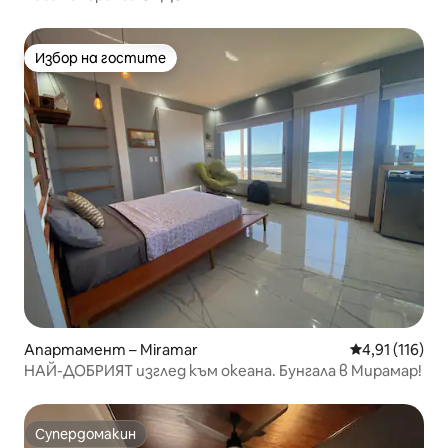
Избор на гостите
Избор на гостите
Апартамент – Miramar
Средна оценка
4,91 (116)
НАЙ-ДОБРИЯТ изглед към океана. Бунгала в Мирамар!
Супердомакин
Супердомакин