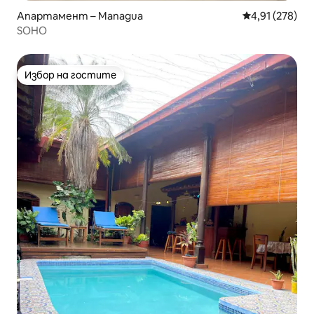
Апартамент – Managua
Средна оценка
4,91 (278)
SOHO
Избор на гостите
Избор на гостите