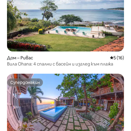
Дом – Ривас
Средна оц
5 (16)
Вила Ohana: 4 спални с басейн и изглед към плажа
Супердомакин
Супердомакин