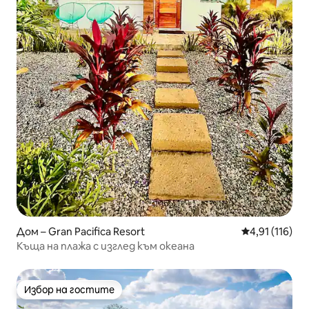
Дом – Gran Pacifica Resort
Средна оценка
4,91 (116)
Къща на плажа с изглед към океана
Избор на гостите
Избор на гостите