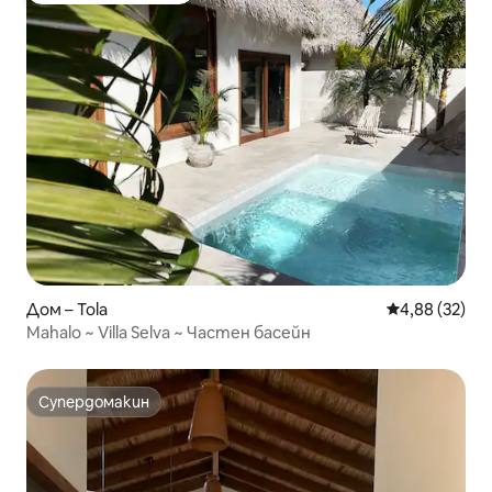
Дом – Tola
Средна оценк
4,88 (32)
Mahalo ~ Villa Selva ~ Частен басейн
Супердомакин
Супердомакин