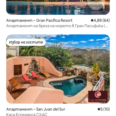
Апартамент – Gran Pacifica Resort
Средна оценк
4,89 (64)
Апартамент на брега на морето в Гран Пасифика |
Сърф Рай
Избор на гостите
Избор на гостите
Апартамент – San Juan del Sur
Средна оц
5 (10)
Каса Есперанса СХДС