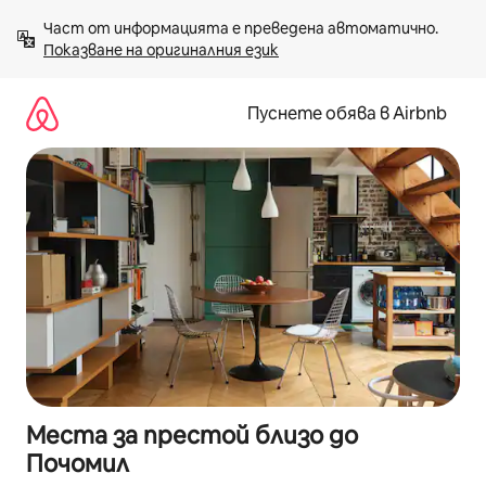
Пропускане
Част от информацията е преведена автоматично. 
към
Показване на оригиналния език
съдържанието
Пуснете обява в Airbnb
Места за престой близо до
Почомил