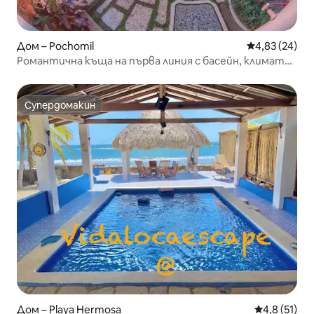
Дом – Pochomil
Средна оценк
4,83 (24)
Романтична къща на първа линия с басейн, климатик
и бърз Wi-Fi
Супердомакин
Супердомакин
Дом – Playa Hermosa
Средна оцен
4,8 (51)