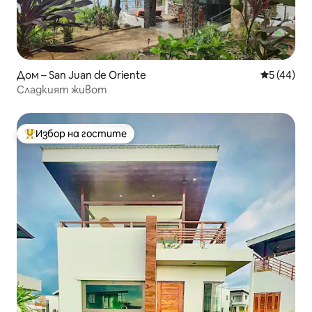
Дом – San Juan de Oriente
Средна оц
5 (44)
Сладкият живот
Избор на гостите
Най-популярен избор на гостите