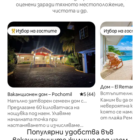
оценени заради тяхното местоположение,
чистота и др.
Избор на гостите
Избор на гости
Най-популярен избор на гостите
Избор на гости
Дом – El Remanzo
Встъпителни це
Ваканционен дом – Pochomil
Средна оценка: 5 от 5, 4
5 (44)
къща Remanso
Каним ви да отс
Напълно затворен семеен дом с
невероятна къща 
изглед към океана
Предлагаме 60 киловатчаса на
която се намира 
нощувка под наем. Улавяме
от плажа Ремансо! 4 от спалнит
началната точка при
с пряка гледка к
настаняването и изчисляваме
са изключително
Популярни удобства във
сумата, използвана по време на
с подобрени матраци
престоя. Ако надвишава дадената