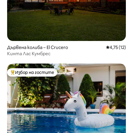
Дървена колиба – El Crucero
Средна оценк
4,75 (12)
Кинта Лас Кумбрес
Избор на гостите
Най-популярен избор на гостите