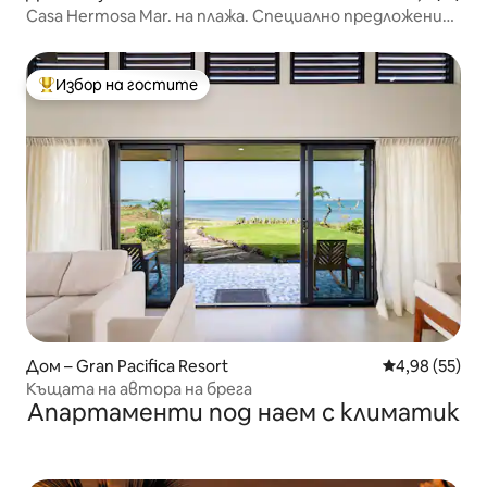
Casa Hermosa Mar. на плажа. Специално предложение
до басейна
Избор на гостите
Най-популярен избор на гостите
Дом – Gran Pacifica Resort
Средна оценк
4,98 (55)
Къщата на автора на брега
Апартаменти под наем с климатик