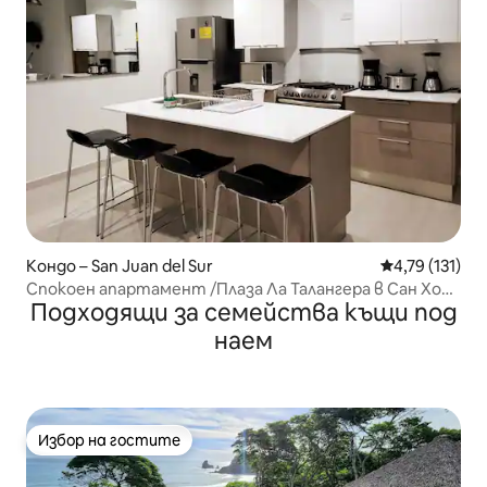
Кондо – San Juan del Sur
Средна оценка
4,79 (131)
Спокоен апартамент /Плаза Ла Талангера в Сан Хосе
Подходящи за семейства къщи под
дел Сур
наем
Избор на гостите
Избор на гостите