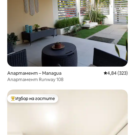
Апартамент – Managua
Средна оценка
4,84 (323)
Апартамент Runway 108
Избор на гостите
Най-популярен избор на гостите