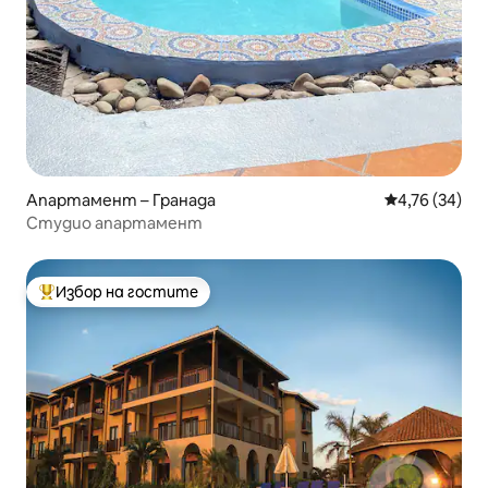
Апартамент – Гранада
Средна оценк
4,76 (34)
Студио апартамент
Избор на гостите
Най-популярен избор на гостите