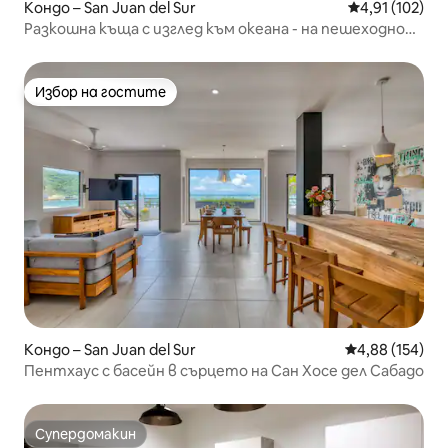
Кондо – San Juan del Sur
Средна оценка
4,91 (102)
Разкошна къща с изглед към океана - на пешеходно
разстояние до плажа
Избор на гостите
Избор на гостите
Кондо – San Juan del Sur
Средна оценка
4,88 (154)
Пентхаус с басейн в сърцето на Сан Хосе дел Сабадо
Супердомакин
Супердомакин