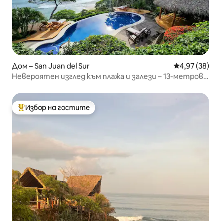
Дом – San Juan del Sur
Средна оценк
4,97 (38)
Невероятен изглед към плажа и залези – 13-метров
безкраен басейн
Избор на гостите
Най-популярен избор на гостите