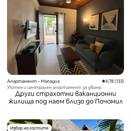
Апартамент – Managua
Средна оценка
4,78 (133)
Уютен и централен апартамент за двама
Други страхотни ваканционни
жилища под наем близо до Почомил
Избор на гостите
Избор на гостите