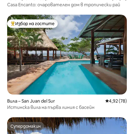
Casa Encanto: очарователен дом в тропически рай
Избор на гостите
Най-популярен избор на гостите
Вила – San Juan del Sur
Средна оценк
4,92 (78)
Истинска вила на първа линия с басейн
Супердомакин
Супердомакин