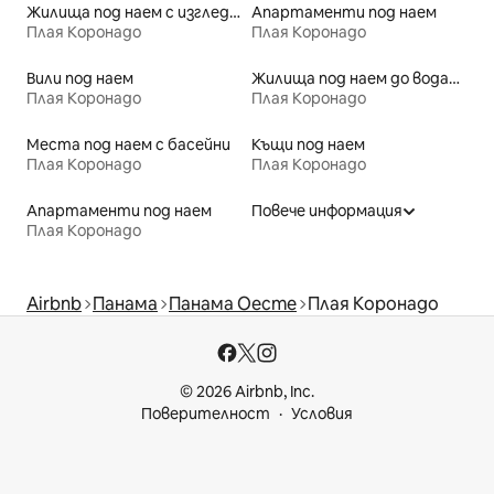
Жилища под наем с изглед към плажа
Апартаменти под наем
Плая Коронадо
Плая Коронадо
Вили под наем
Жилища под наем до водата
Плая Коронадо
Плая Коронадо
Места под наем с басейни
Къщи под наем
Плая Коронадо
Плая Коронадо
Апартаменти под наем
Повече информация
Плая Коронадо
Airbnb
Панама
Панама Оесте
Плая Коронадо
© 2026 Airbnb, Inc.
Поверителност
Условия