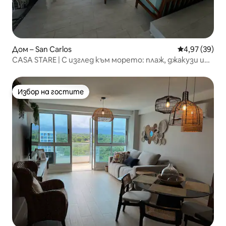
Дом – San Carlos
Средна оценк
4,97 (39)
CASA STARE | С изглед към морето: плаж, джакузи и
сърф
Избор на гостите
Избор на гостите