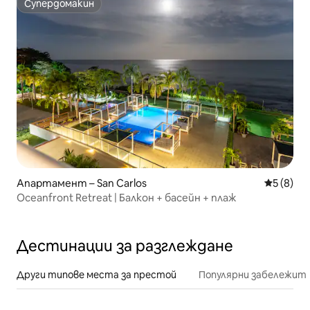
Супердомакин
Супердомакин
Апартамент – San Carlos
Средна о
5 (8)
Oceanfront Retreat | Балкон + басейн + плаж
Дестинации за разглеждане
Други типове места за престой
Популярни забележит