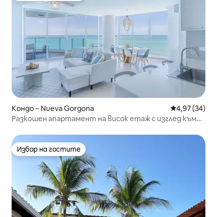
Кондо – Nueva Gorgona
Средна оценк
4,97 (34)
Разкошен апартамент на висок етаж с изглед към
плажа
Избор на гостите
Избор на гостите