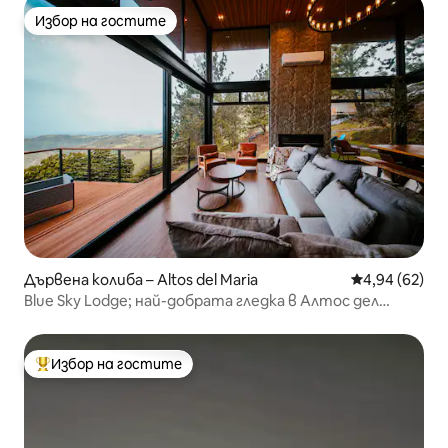
Избор на гостите
Избор на гостите
Дървена колиба – Altos del Maria
Средна оценк
4,94 (62)
Blue Sky Lodge; най-добрата гледка в Алтос дел
Мария
Избор на гостите
Най-популярен избор на гостите