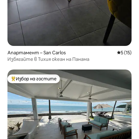
Апартамент – San Carlos
Средна оц
5 (15)
Избягайте в Тихия океан на Панама
Избор на гостите
Най-популярен избор на гостите