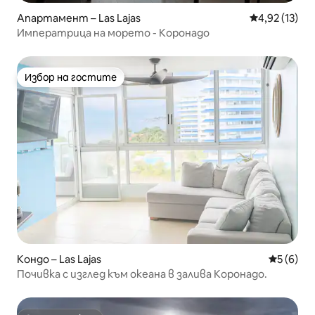
Апартамент – Las Lajas
Средна оценк
4,92 (13)
Императрица на морето - Коронадо
Избор на гостите
Избор на гостите
Кондо – Las Lajas
Средна о
5 (6)
Почивка с изглед към океана в залива Коронадо.