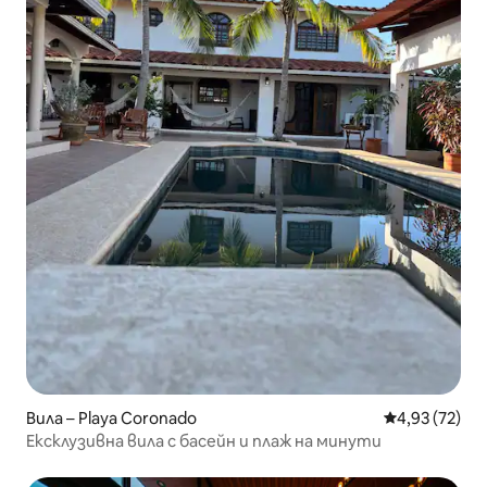
Вила – Playa Coronado
Средна оценк
4,93 (72)
Ексклузивна вила с басейн и плаж на минути