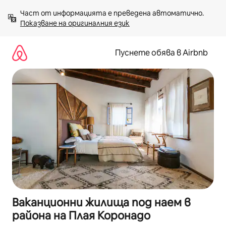
Пропускане
Част от информацията е преведена автоматично. 
към
Показване на оригиналния език
съдържанието
Пуснете обява в Airbnb
Ваканционни жилища под наем в
района на Плая Коронадо