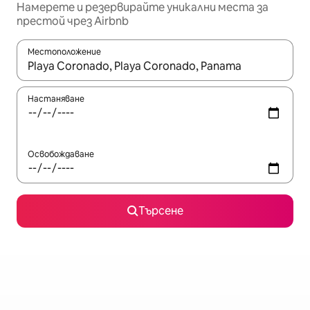
Намерете и резервирайте уникални места за
престой чрез Airbnb
Местоположение
Когато резултатите се покажат, използвайте клавишите 
Настаняване
Освобождаване
Търсене