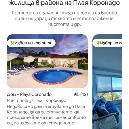
жилища в района на Плая Коронадо
Гостите са съгласни: тези престои са високо
оценени заради тяхното местоположение,
чистота и др.
Избор на гостите
Избор на гос
Най-популярен избор на гостите
Най-популярен 
Дом – Playa Coronado
Средна оценка: 5 от 5, 4
5 (42)
Мечтата за Плая Коронадо
Независимо дали пътувате до Плая
Коронадо, за да се отпуснете, да
прекарате време със семейството
си, да избягате от студеното
време или да проучите