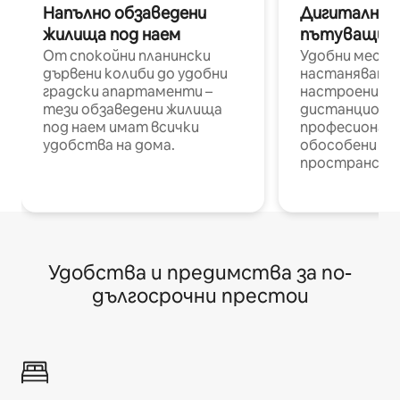
Напълно обзаведени
Дигитални н
жилища под наем
пътуващи п
От спокойни планински
Удобни места
дървени колиби до удобни
настаняване 
градски апартаменти –
настроени и
тези обзаведени жилища
дистанционн
под наем имат всички
професионалис
удобства на дома.
обособени р
пространств
Удобства и предимства за по-
дългосрочни престои