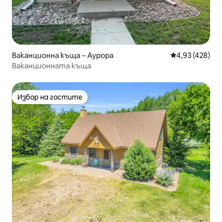
Ваканционна къща – Аурора
Средна оценка
4,93 (428)
Ваканционната къща
Избор на гостите
Избор на гостите