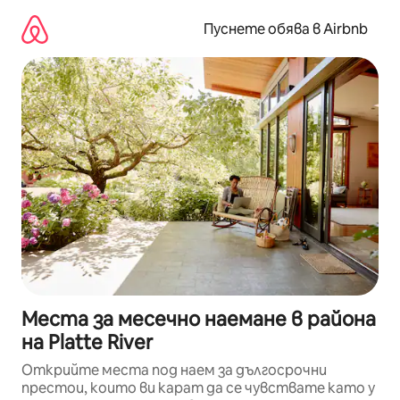
Пропускане
към
Пуснете обява в Airbnb
съдържанието
Места за месечно наемане в района
на Platte River
Открийте места под наем за дългосрочни
престои, които ви карат да се чувствате като у