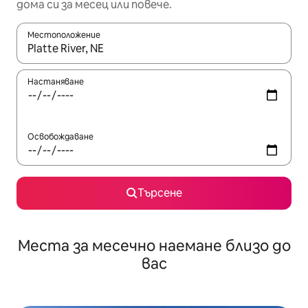
дома си за месец или повече.
Местоположение
Когато резултатите се покажат, използвайте клавишите 
Настаняване
Освобождаване
Търсене
Места за месечно наемане близо до
вас