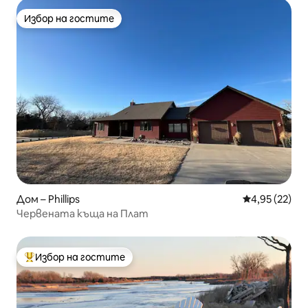
Избор на гостите
Избор на гостите
Дом – Phillips
Средна оценк
4,95 (22)
Червената къща на Плат
Избор на гостите
Най-популярен избор на гостите