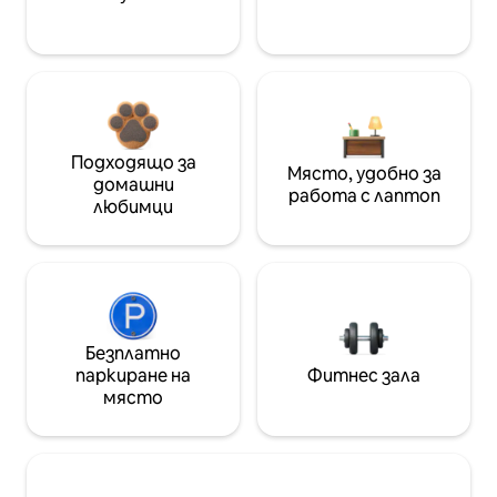
Подходящо за
Място, удобно за
домашни
работа с лаптоп
любимци
Безплатно
паркиране на
Фитнес зала
място