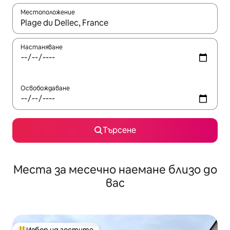
Местоположение
Когато резултатите се покажат, използвайте клавишите 
Настаняване
Освобождаване
Търсене
Места за месечно наемане близо до
вас