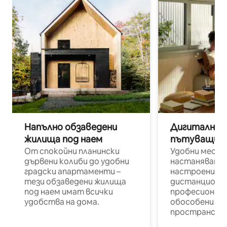
Напълно обзаведени
Дигитални н
жилища под наем
пътуващи п
От спокойни планински
Удобни места
дървени колиби до удобни
настаняване 
градски апартаменти –
настроени и
тези обзаведени жилища
дистанционн
под наем имат всички
професионалис
удобства на дома.
обособени р
пространств