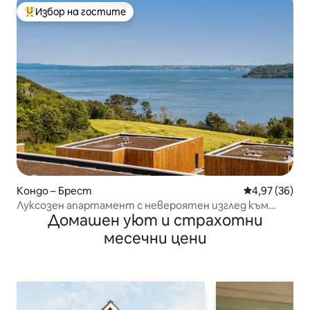
Избор на гостите
Най-популярен избор на гостите
Кондо – Брест
Средна оценк
4,97 (36)
Луксозен апартамент с невероятен изглед към
Домашен уют и страхотни
морето
месечни цени