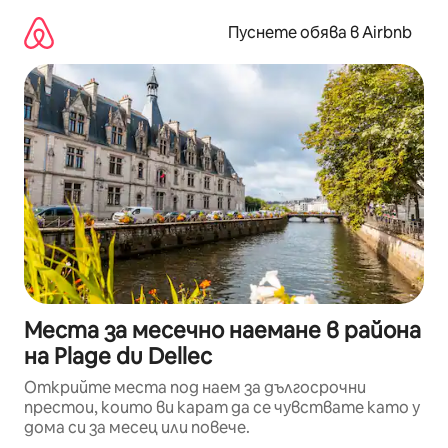
Пропускане
към
Пуснете обява в Airbnb
съдържанието
Места за месечно наемане в района
на Plage du Dellec
Открийте места под наем за дългосрочни
престои, които ви карат да се чувствате като у
дома си за месец или повече.