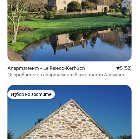
Апартамент – Le Relecq-Kerhuon
Средна оц
5 (52)
Очарователен апартамент в имението Лосулиен
Избор на гостите
Избор на гостите