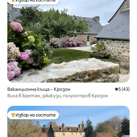
Избор на гостите
Най-популярен избор на гостите
Ваканционна къща – Крозон
Средна оц
5 (43)
Вила в Бретан, джакузи, полуостров Крозон
Избор на гостите
Най-популярен избор на гостите