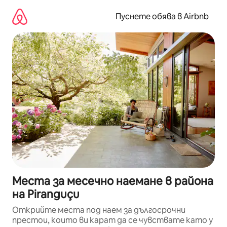
Пропускане
към
Пуснете обява в Airbnb
съдържанието
Места за месечно наемане в района
на Piranguçu
Открийте места под наем за дългосрочни
престои, които ви карат да се чувствате като у