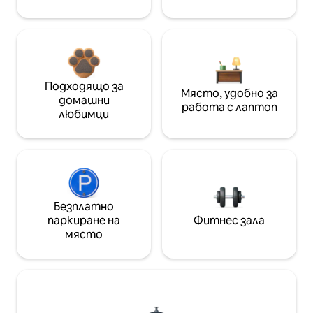
Подходящо за
Място, удобно за
домашни
работа с лаптоп
любимци
Безплатно
паркиране на
Фитнес зала
място