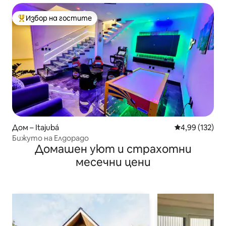
Избор на гостите
Най-популярен избор на гостите
Дом – Itajubá
Средна оценка
4,99 (132)
Бижуто на Елдорадо
Домашен уют и страхотни
месечни цени