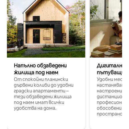
Напълно обзаведени
Дигитални н
жилища под наем
пътуващи п
От спокойни планински
Удобни места
дървени колиби до удобни
настаняване 
градски апартаменти –
настроени и
тези обзаведени жилища
дистанционн
под наем имат всички
професионалис
удобства на дома.
обособени р
пространств