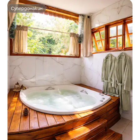
Супердомакин
Супердомакин