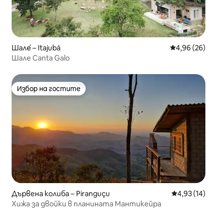
Шале́ – Itajubá
Средна оценк
4,96 (26)
Шале Canta Galo
Избор на гостите
Избор на гостите
Дървена колиба – Piranguçu
Средна оценк
4,93 (14)
Хижа за двойки в планината Мантикейра