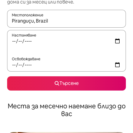
дома си за месец или повече.
Местоположение
Когато резултатите се покажат, използвайте клавишите 
Настаняване
Освобождаване
Търсене
Места за месечно наемане близо до
вас