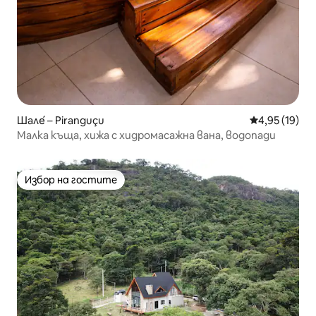
Шале́ – Piranguçu
Средна оценк
4,95 (19)
Малка къща, хижа с хидромасажна вана, водопади
Избор на гостите
Избор на гостите