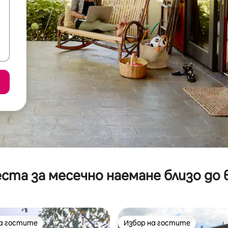
ста за месечно наемане близо до 
на гостите
Избор на гостите
на гостите
Избор на гостите