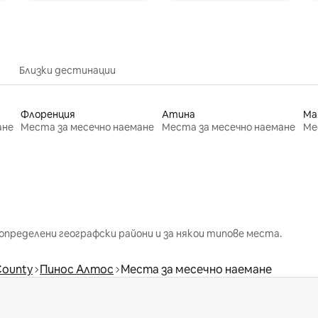
Близки дестинации
Флоренция
Атина
Ма
ане
Места за месечно наемане
Места за месечно наемане
Ме
определени географски райони и за някои типове места.
County
Пинос Алтос
Места за месечно наемане