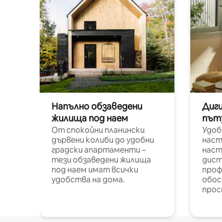
Напълно обзаведени
Диг
жилища под наем
път
От спокойни планински
Удоб
дървени колиби до удобни
наст
градски апартаменти –
наст
тези обзаведени жилища
дист
под наем имат всички
проф
удобства на дома.
обос
прос