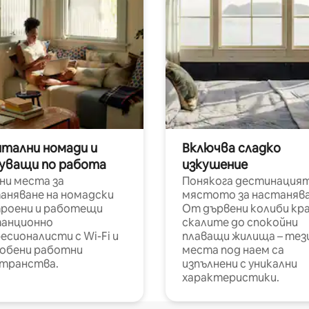
итални номади и
Включва сладко
уващи по работа
изкушение
ни места за
Понякога дестинацият
аняване на номадски
мястото за настанява
роени и работещи
От дървени колиби кр
анционно
скалите до спокойни
есионалисти с Wi-Fi и
плаващи жилища – тез
обени работни
места под наем са
транства.
изпълнени с уникални
характеристики.