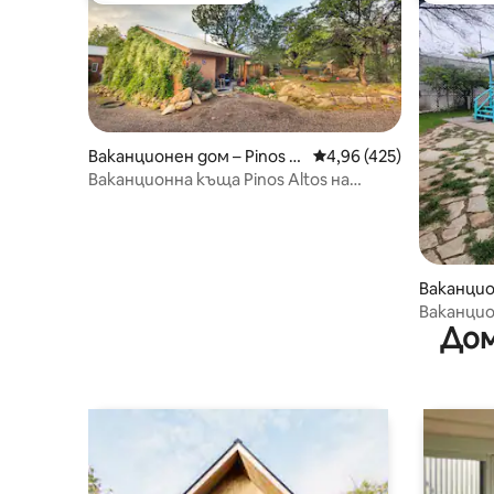
Ваканционен дом – Pinos Al
Средна оценка: 4,96 о
4,96 (425)
tos
Ваканционна къща Pinos Altos на
границата между двата континента
Ваканцио
City
Ваканцио
Дом