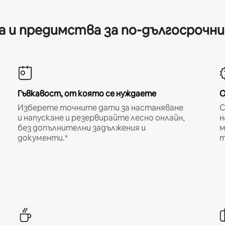
 и предимства за по-дългосрочн
Гъвкавост, от която се нуждаете
О
Изберете точните дати за настаняване
С
и напускане и резервирайте лесно онлайн,
н
без допълнителни задължения и
м
документи.*
т