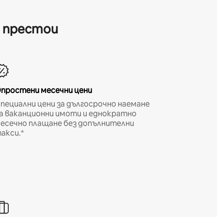
и престои
простени месечни цени
пециални цени за дългосрочно наемане
а ваканционни имоти и еднократно
есечно плащане без допълнителни
акси.*