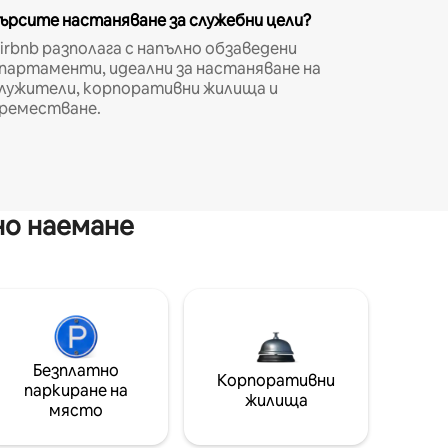
ърсите настаняване за служебни цели?
irbnb разполага с напълно обзаведени
партаменти, идеални за настаняване на
лужители, корпоративни жилища и
реместване.
но наемане
Безплатно
Корпоративни
паркиране на
жилища
място