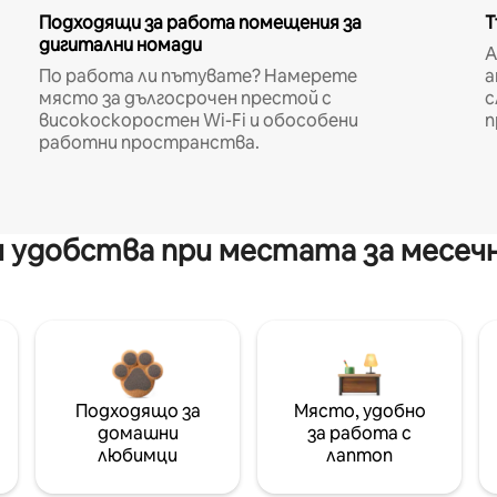
Подходящи за работа помещения за
Т
дигитални номади
A
По работа ли пътувате? Намерете
а
място за дългосрочен престой с
с
високоскоростен Wi-Fi и обособени
п
работни пространства.
 удобства при местата за месеч
Подходящо за
Място, удобно
домашни
за работа с
любимци
лаптоп