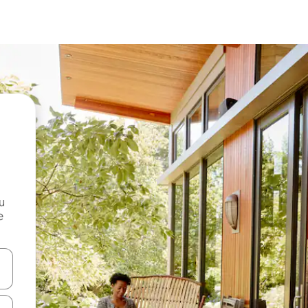
и
е
е клавишите със стрелки нагоре и надолу или навигирайте с д