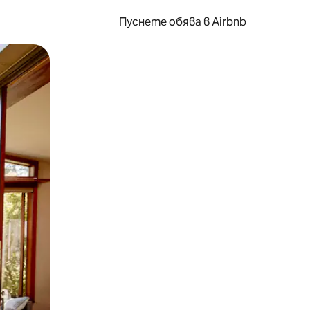
Пуснете обява в Airbnb
окосване или плъзгане.