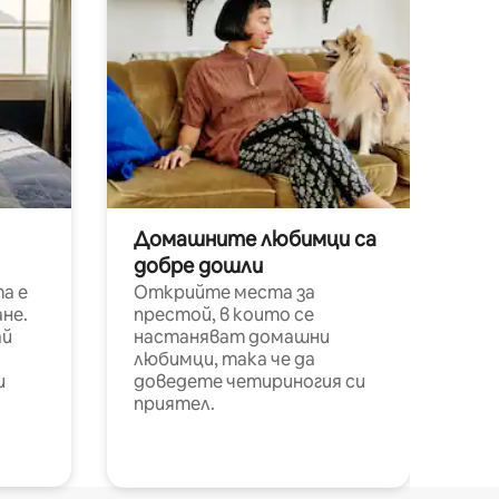
Домашните любимци са
добре дошли
а е
Открийте места за
не.
престой, в които се
ай
настаняват домашни
любимци, така че да
и
доведете четириногия си
приятел.