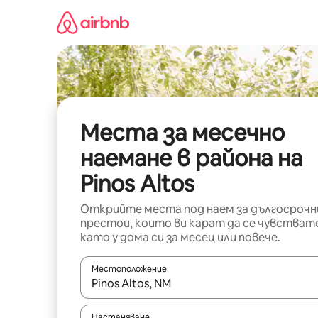
Пропускане
към
съдържанието
Места за месечно
наемане в района на
Pinos Altos
Открийте места под наем за дългосрочн
престои, които ви карат да се чувстват
като у дома си за месец или повече.
Местоположение
Когато резултатите се покажат, използвайт
Настаняване