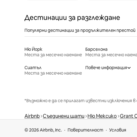
Дестинации за разглеждане
Популярни дестинации за продължителен престой
Ню Йорк
Барселона
Места за месечно наемане
Места за месечно наем
Сиатъл
Повече информация
Места за месечно наемане
*Възможно е да се прилагат известни изключения в 
Airbnb
Съединени щати
Ню Мексико
Grant 
© 2026 Airbnb, Inc.
Поверителност
Условия