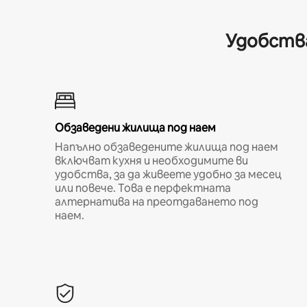
Удобства
Обзаведени жилища под наем
Напълно обзаведените жилища под наем
включват кухня и необходимите ви
удобства, за да живеете удобно за месец
или повече. Това е перфектната
алтернатива на преотдаването под
наем.