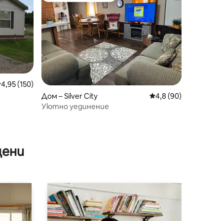
редна оценка: 4,95 от 5, 150 отзива
4,95 (150)
Дом – Silver City
Средна оценка: 4,8
4,8 (90)
Уютно уединение
цени