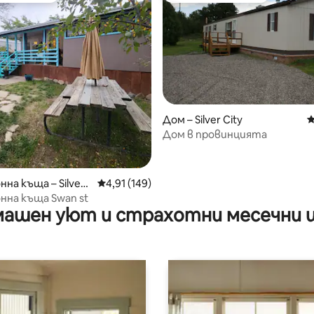
т 5, 425 отзива
Дом – Silver City
С
Дом в провинцията
нна къща – Silver
Средна оценка: 4,91 от 5, 149 отзива
4,91 (149)
нна къща Swan st
ашен уют и страхотни месечни 