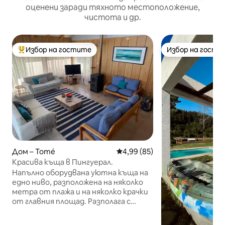
оценени заради тяхното местоположение,
чистота и др.
Избор на гостите
Избор на гости
Най-популярен избор на гостите
Избор на гости
Дом – Tomé
Средна оценка: 4,99 от 5, 85
4,99 (85)
Красива къща в Пингуерал.
Напълно оборудвана уютна къща на
едно ниво, разположена на няколко
метра от плажа и на няколко крачки
от главния площад. Разполага с
хидромасажна вана, кухня, кабелна
телевизия, кабелна телевизия, Wi -