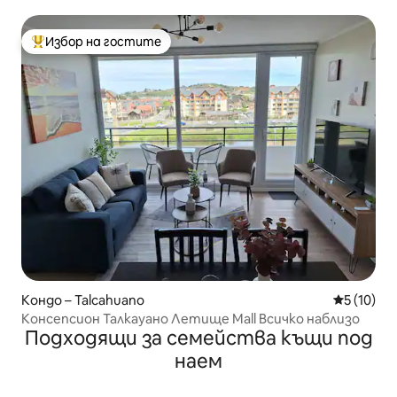
краткосрочни престои
Избор на гостите
Най-популярен избор на гостите
Кондо – Talcahuano
Средна оц
5 (10)
Консепсион Талкауано Летище Mall Всичко наблизо
Подходящи за семейства къщи под
наем