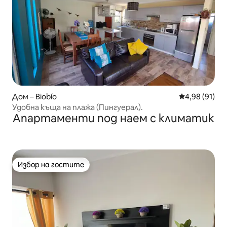
Дом – Biobío
Средна оценк
4,98 (91)
Удобна къща на плажа (Пингуерал).
Апартаменти под наем с климатик
Избор на гостите
Избор на гостите