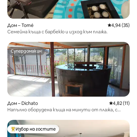
Дом – Tomé
Средна оценк
4,94 (35)
Семейна къща с барбекю и изход към плажа.
Супердомакин
Супердомакин
Дом – Dichato
Средна оценк
4,82 (11)
Напълно оборудена къща на минути от плажа, с
тиня
Избор на гостите
Най-популярен избор на гостите