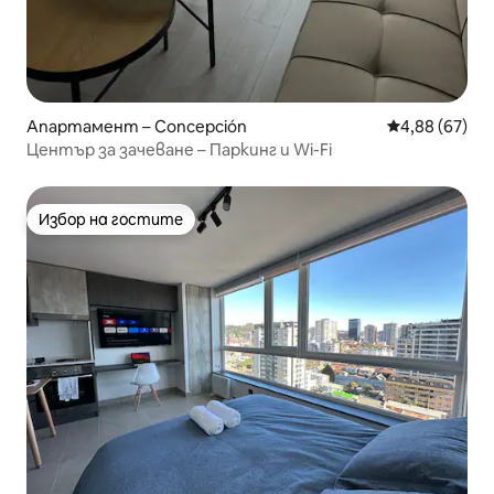
Апартамент – Concepción
Средна оценк
4,88 (67)
Център за зачеване – Паркинг и Wi-Fi
Избор на гостите
Избор на гостите