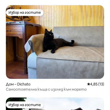
Избор на гостите
Избор на гостите
Дом – Dichato
Средна оценк
4,85 (13)
Самостоятелна къща с изглед към морето
Избор на гостите
Избор на гостите