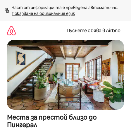
Пропускане
Част от информацията е преведена автоматично. 
към
Показване на оригиналния език
съдържанието
Пуснете обява в Airbnb
Места за престой близо до
Пингерал