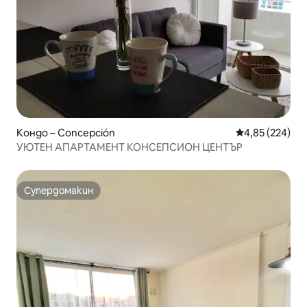
Кондо – Concepción
Средна оценка
4,85 (224)
УЮТЕН АПАРТАМЕНТ КОНСЕПСИОН ЦЕНТЪР
Супердомакин
Супердомакин