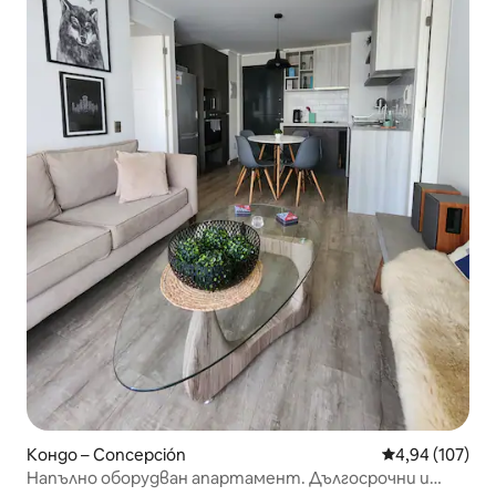
Кондо – Concepción
Средна оценка
4,94 (107)
Напълно оборудван апартамент. Дългосрочни и