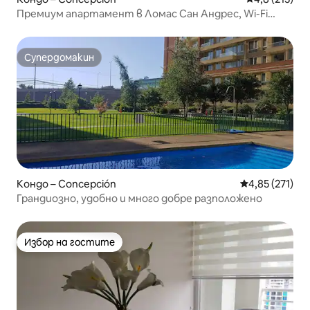
Премиум апартамент в Ломас Сан Андрес, Wi-Fi
500 Mbp
Супердомакин
Супердомакин
Кондо – Concepción
Средна оценка
4,85 (271)
Грандиозно, удобно и много добре разположено
Избор на гостите
Избор на гостите