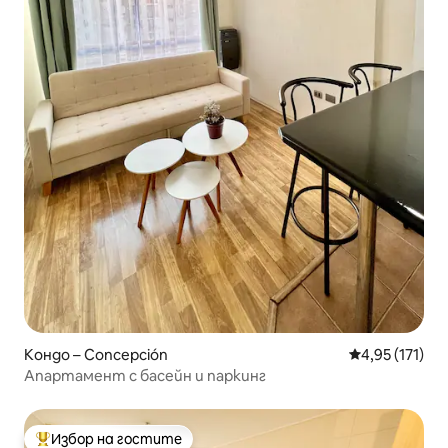
Кондо – Concepción
Средна оценка
4,95 (171)
Апартамент с басейн и паркинг
Избор на гостите
Най-популярен избор на гостите