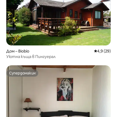
Дом – Biobío
Средна оцен
4,9 (29)
Уютна къща в Пингуерал
Супердомакин
Супердомакин