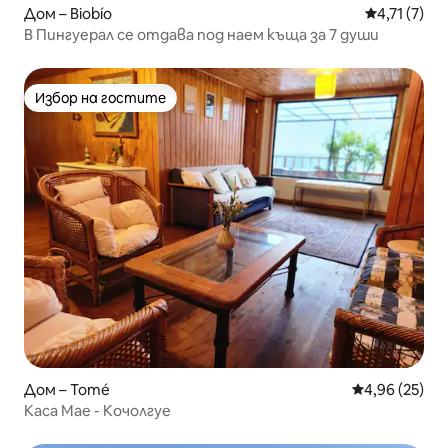
Дом – Biobío
Средна оцен
4,71 (7)
В Пингуерал се отдава под наем къща за 7 души
Избор на гостите
Избор на гостите
Дом – Tomé
Средна оценк
4,96 (25)
Каса Мае - Кочолгуе