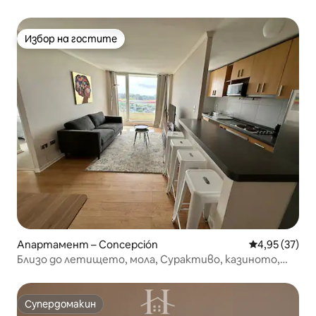
Избор на гостите
Избор на гостите
Апартамент – Concepción
Средна оценк
4,95 (37)
Близо до летището, мола, Сурактиво, казиното,
всичко!
Супердомакин
Супердомакин