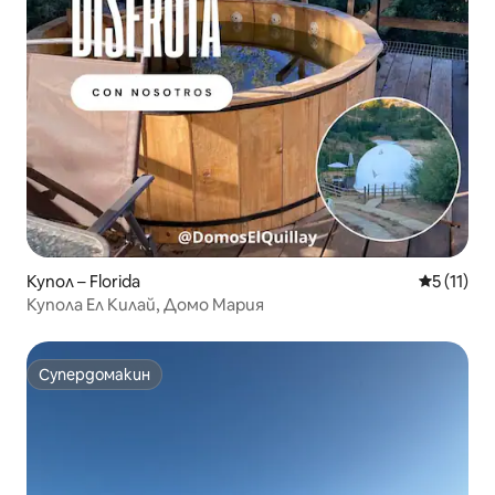
Купол – Florida
Средна оц
5 (11)
Купола Ел Килай, Домо Мария
Супердомакин
Супердомакин