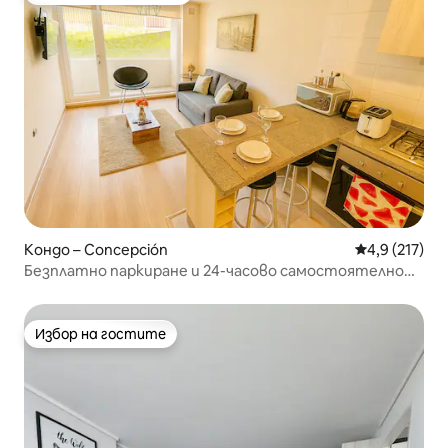
Кондо – Concepción
Средна оценк
4,9 (217)
Безплатно паркиране и 24-часово самостоятелно
настаняване | Лос Сан Андрес
Избор на гостите
Избор на гостите