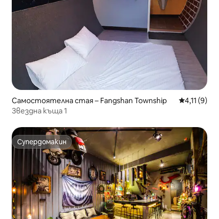
Самостоятелна стая – Fangshan Township
Средна оце
4,11 (9)
Звездна къща 1
Супердомакин
Супердомакин