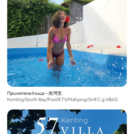
Прилепена къща – 南灣里
Kenting/South Bay/Pool/KTV/Mahjong/Grill C.g Villa12