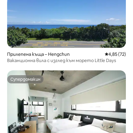
Прилепена къща – Hengchun
Средна оценк
4,85 (72)
Ваканционна вила с изглед към морето Little Days
Супердомакин
Супердомакин