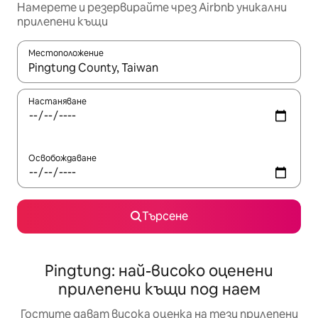
Намерете и резервирайте чрез Airbnb уникални
прилепени къщи
Местоположение
Когато резултатите се покажат, използвайте клавишите 
Настаняване
Освобождаване
Търсене
Pingtung: най-високо оценени
прилепени къщи под наем
Гостите дават висока оценка на тези прилепени