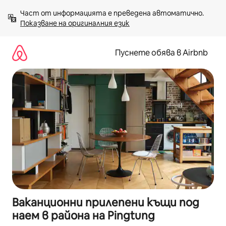
Пропускане
Част от информацията е преведена автоматично. 
към
Показване на оригиналния език
съдържанието
Пуснете обява в Airbnb
Ваканционни прилепени къщи под
наем в района на Pingtung