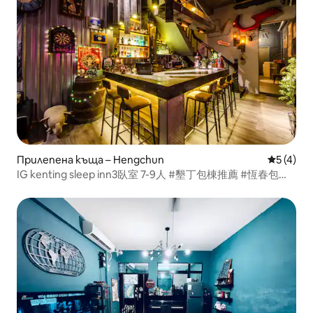
Прилепена къща – Hengchun
Средна о
5 (4)
IG kenting sleep inn3臥室 7-9人 #墾丁包棟推薦 #恆春包棟
民宿 #恆春包棟推薦