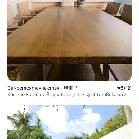
Самостоятелна стая – 興東里
Средна оц
5 (12)
Кафене Burabura в Тунг Канг, стая за 4-6 човека на 2-
рия етаж