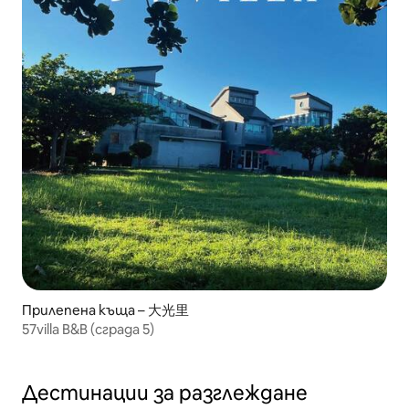
Прилепена къща – 大光里
57villa B&B (сграда 5)
Дестинации за разглеждане