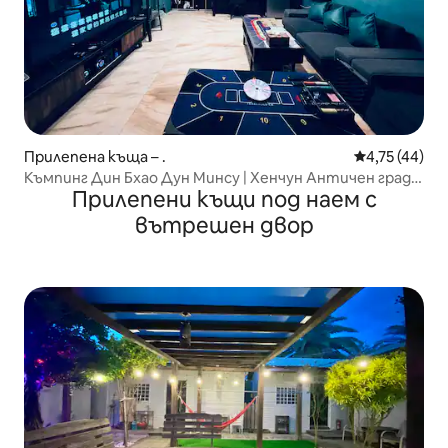
Прилепена къща – .
Средна оценк
4,75 (44)
Къмпинг Дин Бхао Дун Минсу | Хенчун Античен град,
Прилепени къщи под наем с
три спални, за 8 – 10 души, барбекю/пеене/
електронен маа джан/тексаски покер/басейн за
вътрешен двор
плуване/пеша до трансферния терминал, 5 минути