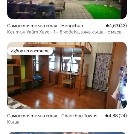
Самостоятелна стая – Hengchun
Средна оценк
4,63 (43)
Кентън Уайт Хаус – 1 ~ 8 човека, цяла къща – с маса
за барбекю. Хънчун.
Избор на гостите
Избор на гостите
Самостоятелна стая – Chaozhou Townshi
Средна оценк
4,88 (24)
p
Къща