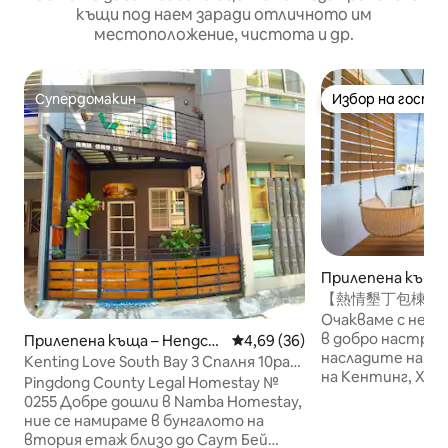
къщи под наем заради отличното им
местоположение, чистота и др.
Супердомакин
Избор на гости
Супердомакин
Избор на гости
Прилепена къща 
【熱情墾丁包棟獨享Ср
Кентинг】烤
Очакваме с нет
в добро настроен
Прилепена къща – Hengch
Средна оценка: 4,69 от 5, 36
4,69 (36)
насладите на е
un
Kenting Love South Bay 3 Спалня 10pax
на Кентинг, Хен
Homestay
Pingdong County Legal Homestay №
Къщата е оборуд
0255 Добре дошли в Namba Homestay,
барбекю скара на
ние се намираме в бунгалото на
асансьор, елект
втория етаж близо до Саут Бей