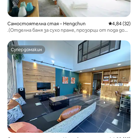
Самостоятелна стая – Hengchun
Средна оценк
4,84 (32)
.(Отделна баня за сухо пране, прозорци от пода до
тавана, разходка до Саут Бей Бийч 3 минути)
Консултация за закуска и обобщителна информация
за пътуването
Супердомакин
Супердомакин