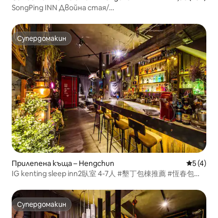
SongPing INN Двойна стая/
Асансьор·Балкон·Самостоятелна баня·Паркомясто
Супердомакин
Супердомакин
Прилепена къща – Hengchun
Средна о
5 (4)
IG kenting sleep inn2臥室 4-7人 #墾丁包棟推薦 #恆春包棟
民宿 #恆春包棟推薦
Супердомакин
Супердомакин