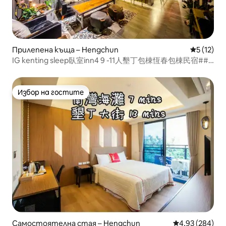
Прилепена къща – Hengchun
Средна оц
5 (12)
IG kenting sleep臥室inn4 9 -11人墾丁包棟恆春包棟民宿###
恆春包棟推薦
Избор на гостите
Избор на гостите
Самостоятелна стая – Hengchun
Средна оценка
4,93 (284)