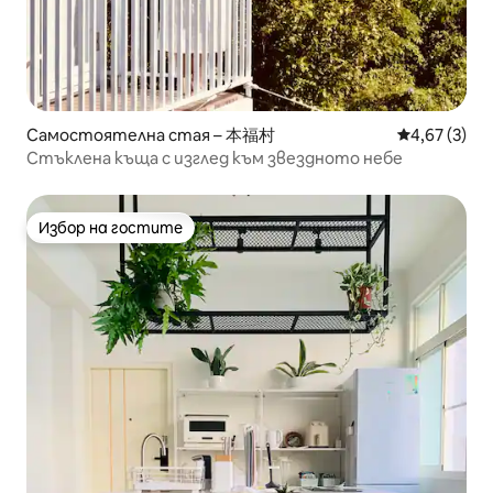
Самостоятелна стая – 本福村
Средна оцен
4,67 (3)
Стъклена къща с изглед към звездното небе
Избор на гостите
Избор на гостите