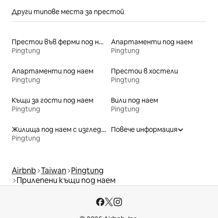
Други типове места за престой
Престои във ферми под наем
Апартаменти под наем
Pingtung
Pingtung
Апартаменти под наем
Престои в хостели
Pingtung
Pingtung
Къщи за гости под наем
Вили под наем
Pingtung
Pingtung
Жилища под наем с изглед към плажа
Повече информация
Pingtung
Airbnb
Taiwan
Pingtung
Прилепени къщи под наем