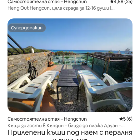
Самостоятелна стая – Hengchun
Средна оценк
4,88 (25)
Heng Out Hengcun, цяла сграда за 12-16 души |
Електрическа маса за маа джанг, KTV |
Супердомакин
Супердомакин
Самостоятелна стая – Hengchun
Средна о
5 (6)
Къща за гости в Къндин – близо до плажа Дауан –
Прилепени къщи под наем с пералня
близо до главната улица на Къндин – насладете се на
магазинчетата в Дауан, Къндин – VIP стая с две