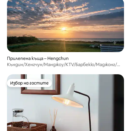
Прилепена къща – Hengchun
Къндин/Хенгчун/Манджоу/KTV/Барбекю/Маджонг/
Закуска/Хотел Blue Horizon с панорамна гледка, за 18
души, цялото място
Избор на гостите
Избор на гостите