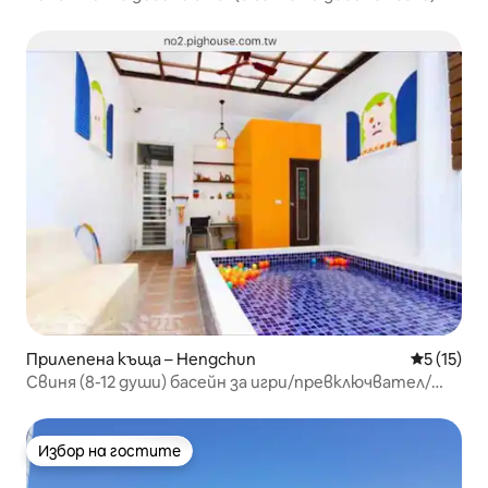
Прилепена къща – Hengchun
Средна оц
5 (15)
Свиня (8-12 души) басейн за игри/превключвател/
плъзгач/маджонг/кино/опростен стил/
удостоверение за гостоприемство/паркинг/
Избор на гостите
Избор на гостите