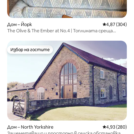
Дом – Йорк
Средна оценка
4,87 (304)
The Olive & The Ember at No.4 | Топлината среща
спокойствието
Избор на гостите
Избор на гостите
Дом – North Yorkshire
Средна оценка
4,93 (280)
Зашеметяващо и просторно в селска обстановка –