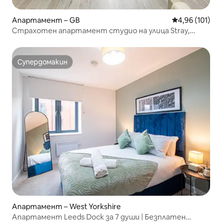
Апартамент – GB
Средна оценка
4,96 (101)
Страхотен апартамент студио на улица Stray,
Harrogate
Супердомакин
Супердомакин
Апартамент – West Yorkshire
Апартамент Leeds Dock за 7 души | Безплатен