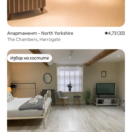
Апартамент – North Yorkshire
Средна оценк
4,73 (33)
The Chambers, Harrogate
Избор на гостите
Избор на гостите