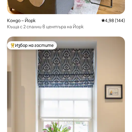
Кондо – Йорк
Средна оценка
4,98 (144)
Къща с 2 спални в центъра на Йорк
Избор на гостите
Най-популярен избор на гостите