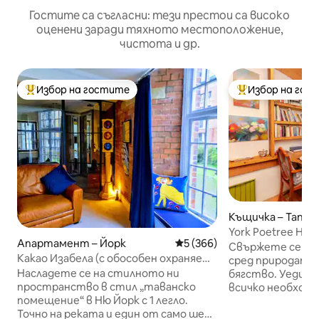
Гостите са съгласни: тези престои са високо
оценени заради тяхното местоположение,
чистота и др.
Избор на гостите
Избор на гос
Най-популярен избор на гостите
Най-популярен 
Къщичка – Tang H
York Poetree Hou
Апартамент – Йорк
Средна оценка: 5 от 5, 366
5 (366)
дърво за един чо
Свържете се от
Какао Изабела (с обособен охраняем
сред природата 
паркинг)
Насладете се на стилното ни
бягство. Уединена къща на дъ
пространство в стил „таванско
всичко необходи
помещение“ в Ню Йорк с 1 легло.
и вдъхновите. 
Точно на реката и един от само шепа
обслужване, орг