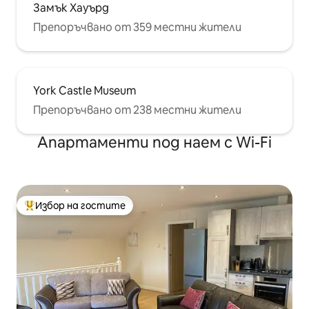
Замък Хауърд
Препоръчвано от 359 местни жители
York Castle Museum
Препоръчвано от 238 местни жители
Апартаменти под наем с Wi-Fi
Избор на гостите
Най-популярен избор на гостите