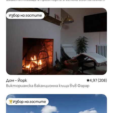
за 12 души
Избор на гостите
Избор на гостите
Дом – Йорк
Средна оценка
4,97 (208)
Викторианска ваканционна къща във Фарар
Избор на гостите
Най-популярен избор на гостите