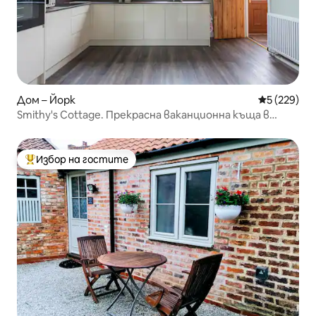
Дом – Йорк
Средна оце
5 (229)
Smithy's Cottage. Прекрасна ваканционна къща в
Йорк.
Избор на гостите
Най-популярен избор на гостите