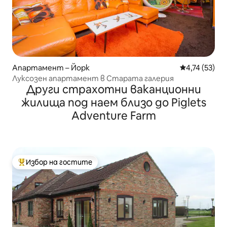
Апартамент – Йорк
Средна оценк
4,74 (53)
Луксозен апартамент в Старата галерия
Други страхотни ваканционни
жилища под наем близо до Piglets
Adventure Farm
Избор на гостите
Най-популярен избор на гостите