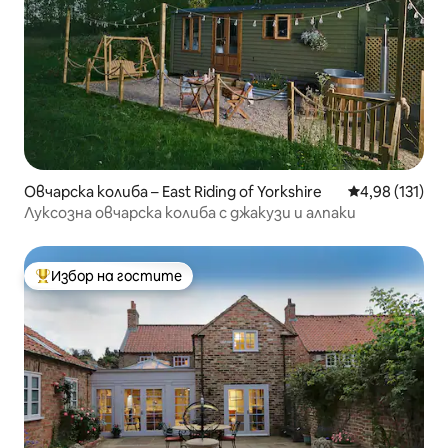
Овчарска колиба – East Riding of Yorkshire
Средна оценка
4,98 (131)
Луксозна овчарска колиба с джакузи и алпаки
Избор на гостите
Най-популярен избор на гостите