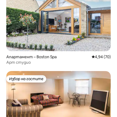
Апартамент – Boston Spa
Средна оценк
4,94 (70)
Арт студио
Избор на гостите
Избор на гостите