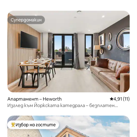
Супердомакин
Супердомакин
Апартамент – Heworth
Средна оцен
4,91 (11)
Изглед към Йоркската катедрала – безплатен
паркинг и фитнес зала – 6 спални места
Избор на гостите
Най-популярен избор на гостите