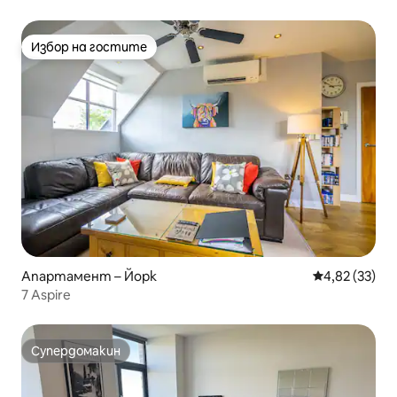
паркинг
Избор на гостите
Избор на гостите
Апартамент – Йорк
Средна оценк
4,82 (33)
7 Aspire
Супердомакин
Супердомакин