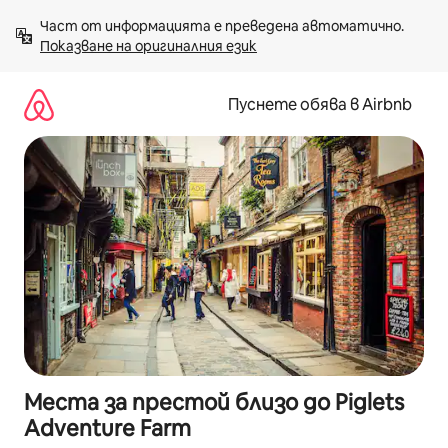
Пропускане
Част от информацията е преведена автоматично. 
към
Показване на оригиналния език
съдържанието
Пуснете обява в Airbnb
Места за престой близо до Piglets
Adventure Farm