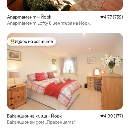
Апартамент – Йорк
Средна оценка
4,77 (759)
Апартамент Lofty в центъра на Йорк.
Избор на гостите
Най-популярен избор на гостите
Ваканционна къща – Йорк
Средна оценка
4,99 (177)
Ваканционен дом „Прасенцата“