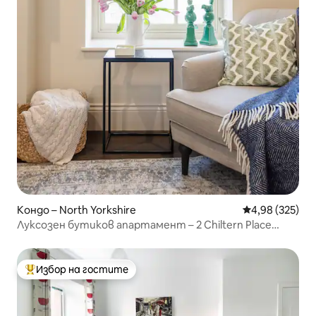
Кондо – North Yorkshire
Средна оценка
4,98 (325)
Луксозен бутиков апартамент – 2 Chiltern Place
Malton
Избор на гостите
Най-популярен избор на гостите