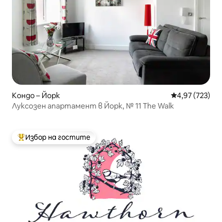
Кондо – Йорк
Средна оценка
4,97 (723)
Луксозен апартамент в Йорк, № 11 The Walk
Избор на гостите
Най-популярен избор на гостите