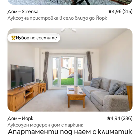
Дом – Strensall
Средна оценка
4,96 (215)
Луксозна пристройка в село близо до Йорк
Избор на гостите
Най-популярен избор на гостите
Дом – Йорк
Средна оценка
4,94 (286)
Луксозен модерен дом с паркинг
Апартаменти под наем с климатик