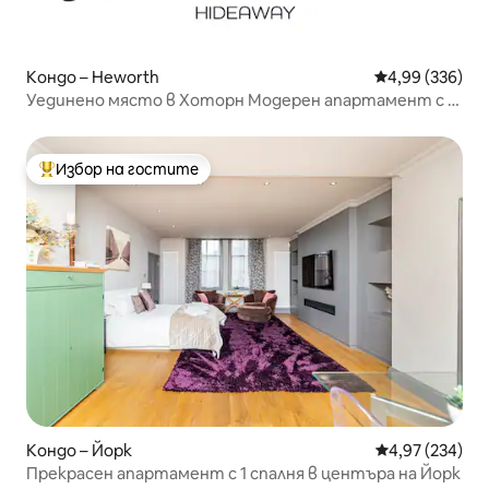
Кондо – Heworth
Средна оценка
4,99 (336)
Уединено място в Хоторн Модерен апартамент с 1
спалня
Избор на гостите
Най-популярен избор на гостите
Кондо – Йорк
Средна оценка
4,97 (234)
Прекрасен апартамент с 1 спалня в центъра на Йорк