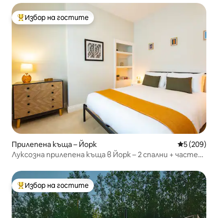
Избор на гостите
Най-популярен избор на гостите
Прилепена къща – Йорк
Средна оце
5 (209)
Луксозна прилепена къща в Йорк – 2 спални + частен
паркинг
Избор на гостите
Най-популярен избор на гостите