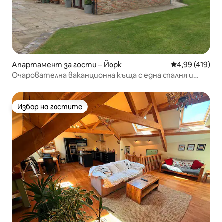
Апартамент за гости – Йорк
Средна оценка
4,99 (419)
Очарователна ваканционна къща с една спалня и
безплатен паркинг
Избор на гостите
Избор на гостите