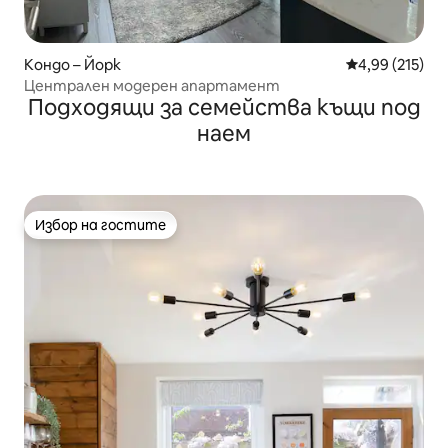
Кондо – Йорк
Средна оценка
4,99 (215)
Централен модерен апартамент
Подходящи за семейства къщи под
наем
Избор на гостите
Избор на гостите