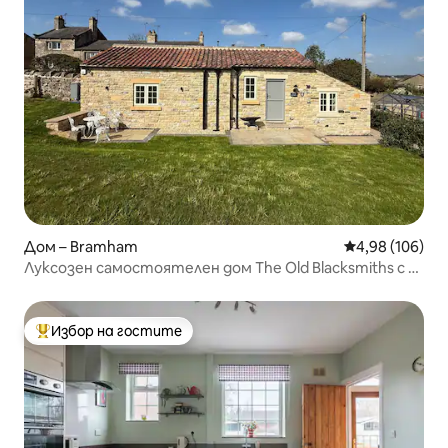
Дом – Bramham
Средна оценка
4,98 (106)
Луксозен самостоятелен дом The Old Blacksmiths с 2
спални
Избор на гостите
Най-популярен избор на гостите