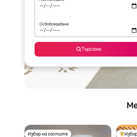
Освобождаване
Търсене
Ме
Избор на гостите
Избор
Избор на гостите
Най-поп