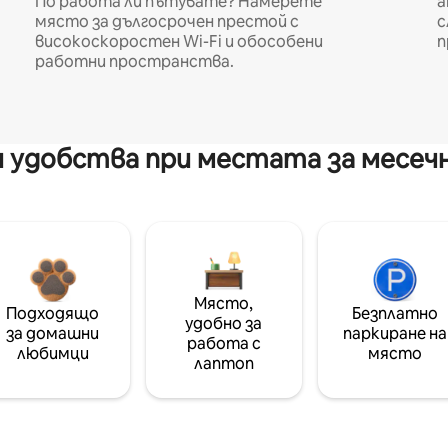
По работа ли пътувате? Намерете
а
място за дългосрочен престой с
с
високоскоростен Wi-Fi и обособени
п
работни пространства.
 удобства при местата за месеч
Място,
Подходящо
Безплатно
удобно за
за домашни
паркиране на
работа с
любимци
място
лаптоп