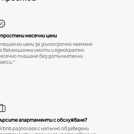
простени месечни цени
пециални цени за дългосрочно наемане
а ваканционни имоти и еднократно
есечно плащане без допълнителни
акси.*
ърсите апартаменти с обслужване?
irbnb разполага с напълно обзаведени