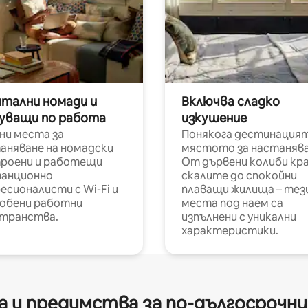
итални номади и
Включва сладко
уващи по работа
изкушение
ни места за
Понякога дестинацият
аняване на номадски
мястото за настанява
роени и работещи
От дървени колиби кр
анционно
скалите до спокойни
есионалисти с Wi-Fi и
плаващи жилища – тез
обени работни
места под наем са
транства.
изпълнени с уникални
характеристики.
 и предимства за по-дългосрочн