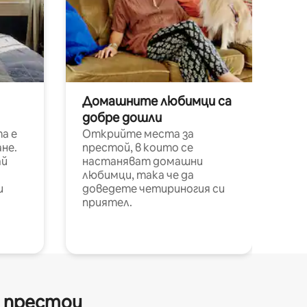
Домашните любимци са
добре дошли
а е
Открийте места за
не.
престой, в които се
ай
настаняват домашни
любимци, така че да
и
доведете четириногия си
приятел.
и престои