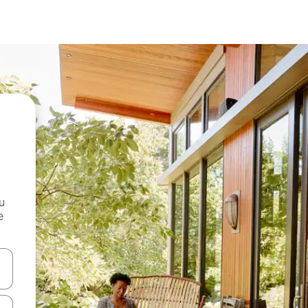
и
е
е клавишите със стрелки нагоре и надолу или навигирайте с д