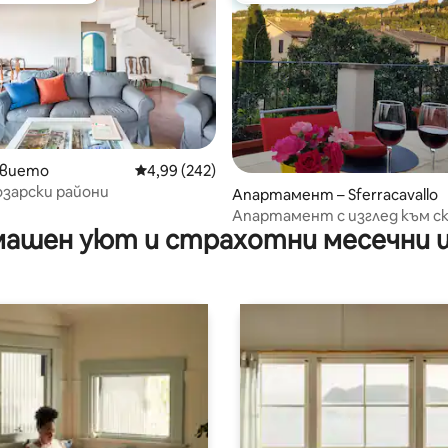
т 5, 105 отзива
рвието
Средна оценка: 4,99 от 5, 242 отзива
4,99 (242)
озарски райони
Апартамент – Sferracavallo
Апартамент с изглед към с
ашен уют и страхотни месечни 
на Орвието