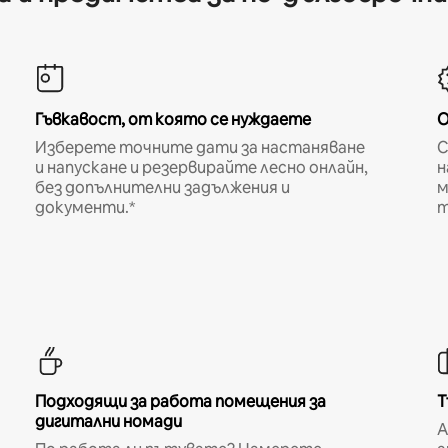
Гъвкавост, от която се нуждаете
О
Изберете точните дати за настаняване
С
и напускане и резервирайте лесно онлайн,
н
без допълнителни задължения и
м
документи.*
т
Подходящи за работа помещения за
Т
дигитални номади
A