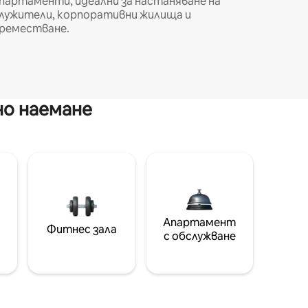
партаменти, идеални за настаняване на
лужители, корпоративни жилища и
реместване.
но наемане
Апартамент
Фитнес зала
с обслужване