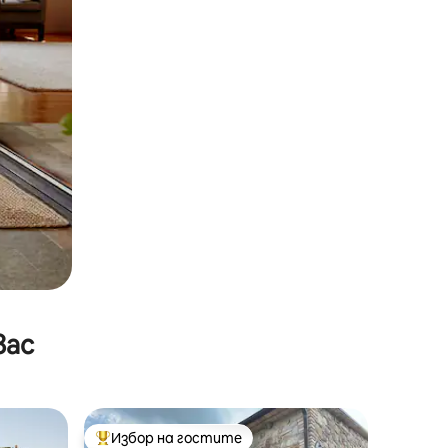
вас
Избор на гостите
тите
Най-популярен избор на гостите