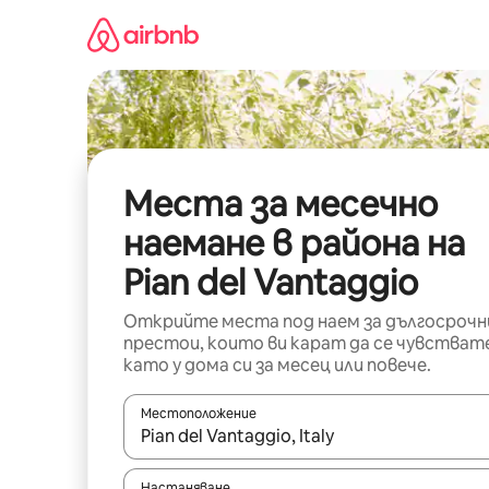
Пропускане
към
съдържанието
Места за месечно
наемане в района на
Pian del Vantaggio
Открийте места под наем за дългосрочн
престои, които ви карат да се чувстват
като у дома си за месец или повече.
Местоположение
Когато резултатите се покажат, използвайт
Настаняване