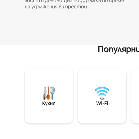
гости и денонощна поддръжка по време
на удължения ви престой.
Популярни
Кухня
Wi-Fi