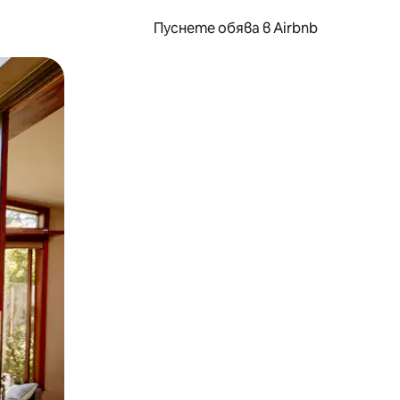
Пуснете обява в Airbnb
окосване или плъзгане.