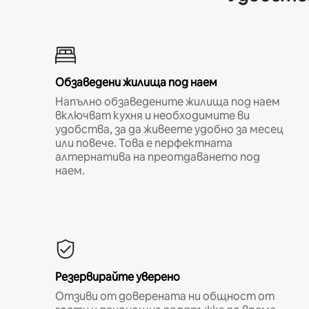
Обзаведени жилища под наем
Напълно обзаведените жилища под наем
включват кухня и необходимите ви
удобства, за да живеете удобно за месец
или повече. Това е перфектната
алтернатива на преотдаването под
наем.
Резервирайте уверено
Отзиви от доверената ни общност от