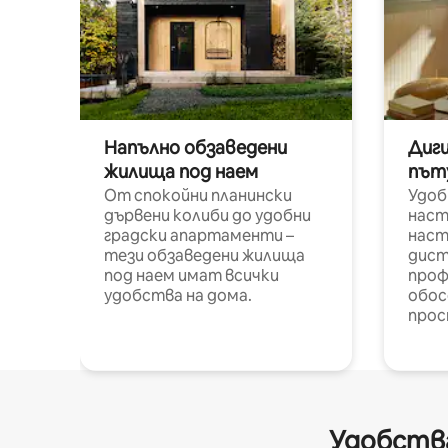
Напълно обзаведени
Диг
жилища под наем
път
От спокойни планински
Удоб
дървени колиби до удобни
наст
градски апартаменти –
наст
тези обзаведени жилища
дист
под наем имат всички
проф
удобства на дома.
обос
прос
Удобства