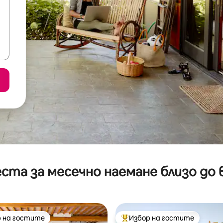
ста за месечно наемане близо до 
 на гостите
Избор на гостите
улярен избор на гостите
Най-популярен избор на гос