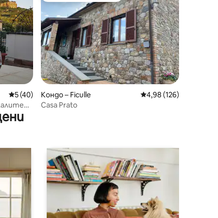
Средна оценка: 5 от 5, 40 отзива
5 (40)
Кондо – Ficulle
Средна оценка: 4,98 
4,98 (126)
калите
Casa Prato
цени