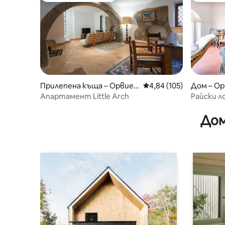
Прилепена къща – Орвие
Средна оценка: 4,84 о
4,84 (105)
Дом – О
то
Апартамент Little Arch
Райски л
Дом