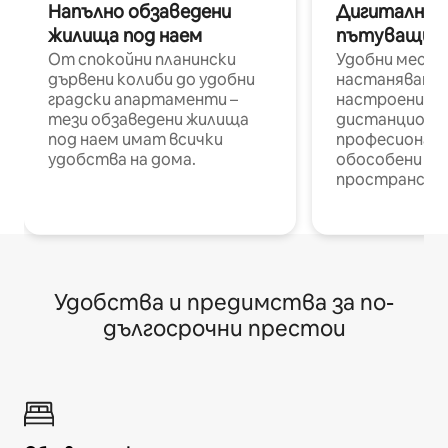
Напълно обзаведени
Дигитални н
жилища под наем
пътуващи п
От спокойни планински
Удобни места
дървени колиби до удобни
настаняване 
градски апартаменти –
настроени и
тези обзаведени жилища
дистанционн
под наем имат всички
професионалис
удобства на дома.
обособени р
пространств
Удобства и предимства за по-
дългосрочни престои