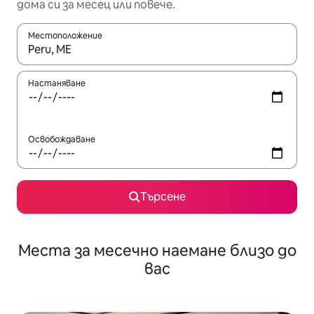
дома си за месец или повече.
Местоположение
Когато резултатите се покажат, използвайте клавишите 
Настаняване
Освобождаване
Търсене
Места за месечно наемане близо до
вас