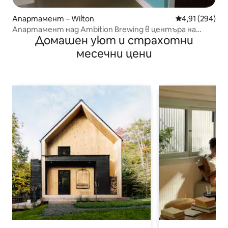
Апартамент – Wilton
Средна оценка
4,91 (294)
Апартамент над Ambition Brewing в центъра на
Домашен уют и страхотни
Уилтън
месечни цени