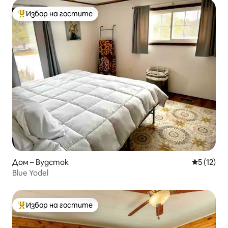
Избор на гостите
Най-популярен избор на гостите
Дом – Вудсток
Средна оц
5 (12)
Blue Yodel
Избор на гостите
Най-популярен избор на гостите