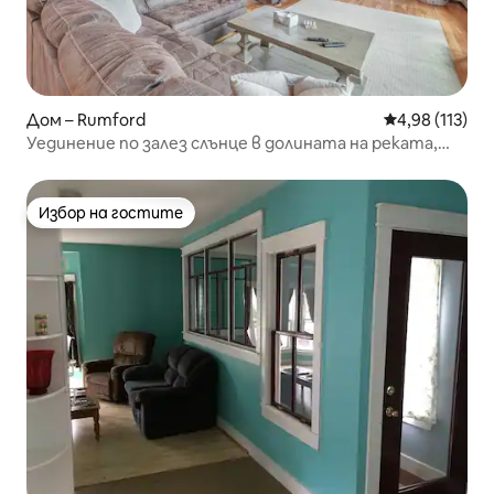
Дом – Rumford
Средна оценка
4,98 (113)
Уединение по залез слънце в долината на реката,
ски в Бетел и Нюри
Избор на гостите
Избор на гостите