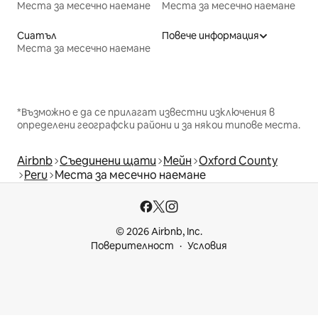
Места за месечно наемане
Места за месечно наемане
Сиатъл
Повече информация
Места за месечно наемане
*Възможно е да се прилагат известни изключения в
определени географски райони и за някои типове места.
Airbnb
Съединени щати
Мейн
Oxford County
Peru
Места за месечно наемане
© 2026 Airbnb, Inc.
Поверителност
Условия