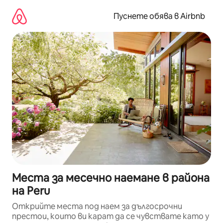
Пропускане
към
Пуснете обява в Airbnb
съдържанието
Места за месечно наемане в района
на Peru
Открийте места под наем за дългосрочни
престои, които ви карат да се чувствате като у