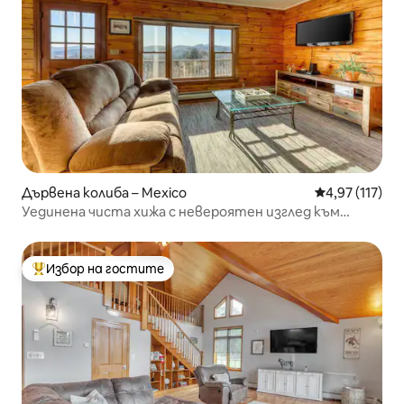
Дървена колиба – Mexico
Средна оценка
4,97 (117)
Уединена чиста хижа с невероятен изглед към
планината!
Избор на гостите
Най-популярен избор на гостите