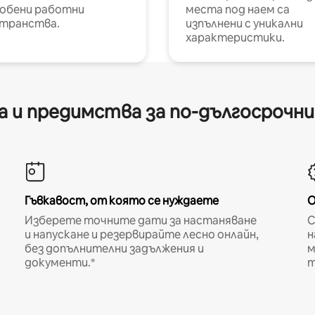
обени работни
места под наем са
транства.
изпълнени с уникални
характеристики.
 и предимства за по-дългосрочн
Гъвкавост, от която се нуждаете
О
Изберете точните дати за настаняване
С
и напускане и резервирайте лесно онлайн,
н
без допълнителни задължения и
м
документи.*
т