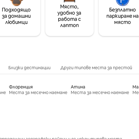
Място,
Подходящо
Безплатно
удобно за
за домашни
паркиране на
работа с
любимци
място
лаптоп
Близки дестинации
Други типове места за престой
Флоренция
Атина
Ма
ане
Места за месечно наемане
Места за месечно наемане
Ме
определени географски райони и за някои типове места.