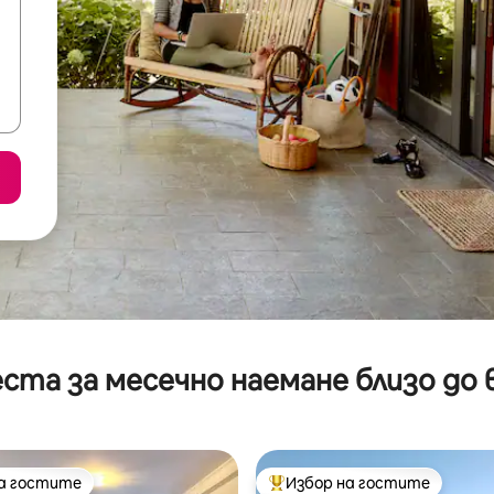
ста за месечно наемане близо до 
на гостите
Избор на гостите
на гостите
Най-популярен избор на гос