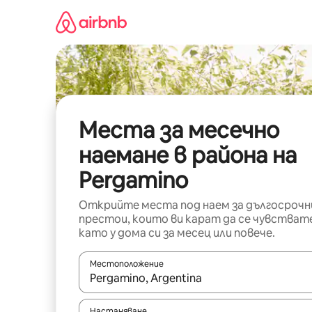
Пропускане
към
съдържанието
Места за месечно
наемане в района на
Pergamino
Открийте места под наем за дългосрочн
престои, които ви карат да се чувстват
като у дома си за месец или повече.
Местоположение
Когато резултатите се покажат, използвайт
Настаняване