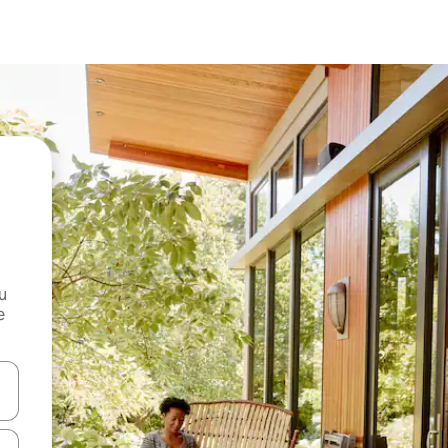
и
е
е клавишите със стрелки нагоре и надолу или навигирайте с д