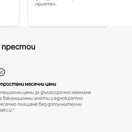
приятел.
и престои
простени месечни цени
пециални цени за дългосрочно наемане
а ваканционни имоти и еднократно
есечно плащане без допълнителни
акси.*