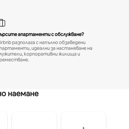
ърсите апартаменти с обслужване?
irbnb разполага с напълно обзаведени
партаменти, идеални за настаняване на
лужители, корпоративни жилища и
реместване.
но наемане