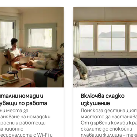
итални номади и
Включва сладко
уващи по работа
изкушение
ни места за
Понякога дестинацият
аняване на номадски
мястото за настанява
роени и работещи
От дървени колиби кр
анционно
скалите до спокойни
есионалисти с Wi-Fi и
плаващи жилища – тез