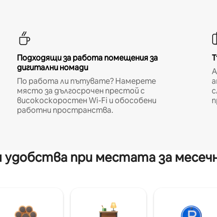
Подходящи за работа помещения за
Т
дигитални номади
A
По работа ли пътувате? Намерете
а
място за дългосрочен престой с
с
високоскоростен Wi-Fi и обособени
п
работни пространства.
 удобства при местата за месеч