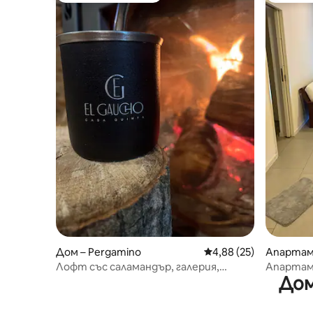
Дом – Pergamino
Средна оценка: 4,88 
4,88 (25)
Апартам
Лофт със саламандър, галерия,
Апартаме
Дом
басейн – зона Quintas