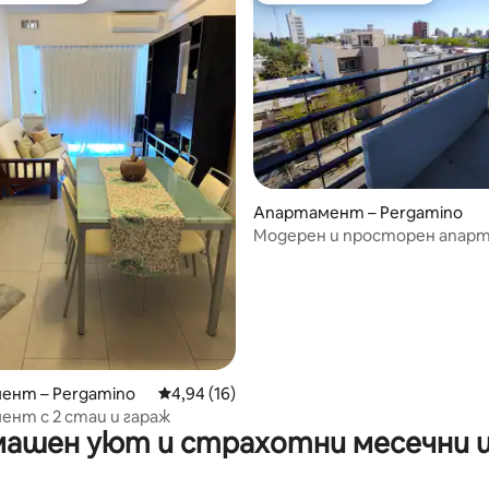
Апартамент – Pergamino
Модерен и просторен апар
центъра
от 5, 25 отзива
ент – Pergamino
Средна оценка: 4,94 от 5, 16 отзива
4,94 (16)
нт с 2 стаи и гараж
ашен уют и страхотни месечни 