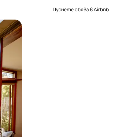
Пуснете обява в Airbnb
окосване или плъзгане.