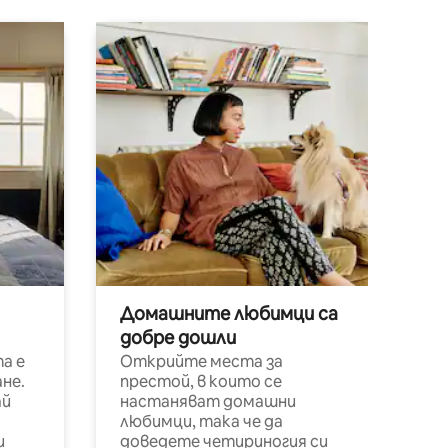
Домашните любимци са
добре дошли
а е
Открийте места за
не.
престой, в които се
ай
настаняват домашни
любимци, така че да
и
доведете четириногия си