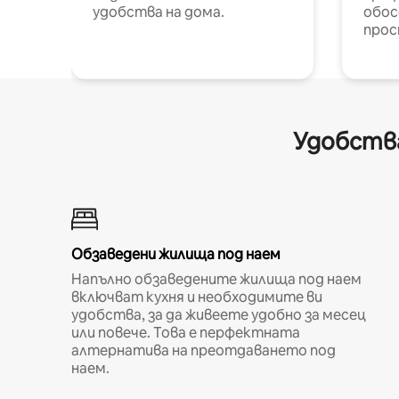
удобства на дома.
обос
прос
Удобства
Обзаведени жилища под наем
Напълно обзаведените жилища под наем
включват кухня и необходимите ви
удобства, за да живеете удобно за месец
или повече. Това е перфектната
алтернатива на преотдаването под
наем.