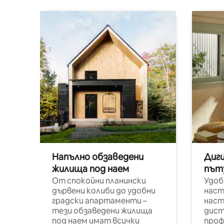
Напълно обзаведени
Диг
жилища под наем
път
От спокойни планински
Удоб
дървени колиби до удобни
наст
градски апартаменти –
наст
тези обзаведени жилища
дист
под наем имат всички
проф