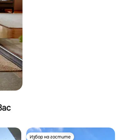
вас
Избор на гостите
тите
Избор на гостите