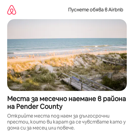
Пропускане
към
Пуснете обява в Airbnb
съдържанието
Места за месечно наемане в района
на Pender County
Открийте места под наем за дългосрочни
престои, които ви карат да се чувствате като у
дома си за месец или повече.