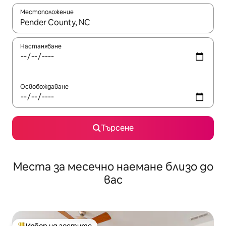
Местоположение
Когато резултатите се покажат, използвайте клавишите 
Настаняване
Освобождаване
Търсене
Места за месечно наемане близо до
вас