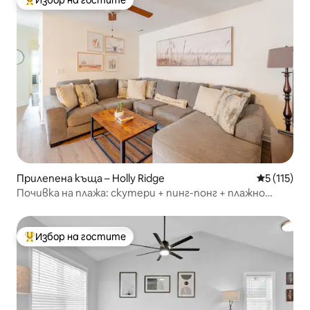
Избор на гостите
Най-популярен избор на гостите
Прилепена къща – Holly Ridge
Средна оце
5 (115)
Почивка на плажа: скутери + пинг-понг + плажно
оборудване
Избор на гостите
Най-популярен избор на гостите