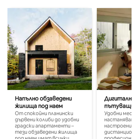
Напълно обзаведени
Дигитални н
жилища под наем
пътуващи п
От спокойни планински
Удобни места
дървени колиби до удобни
настаняване 
градски апартаменти –
настроени и
тези обзаведени жилища
дистанционн
под наем имат всички
професионалис