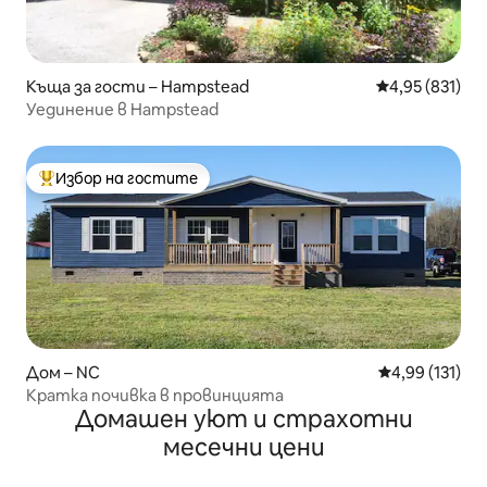
Къща за гости – Hampstead
Средна оценка
4,95 (831)
Уединение в Hampstead
Избор на гостите
Най-популярен избор на гостите
Дом – NC
Средна оценка
4,99 (131)
Кратка почивка в провинцията
Домашен уют и страхотни
месечни цени