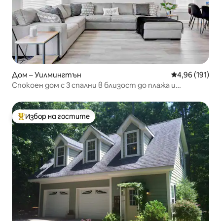
Дом – Уилмингтън
Средна оценка
4,96 (191)
Спокоен дом с 3 спални в близост до плажа и
летището!
Избор на гостите
Най-популярен избор на гостите