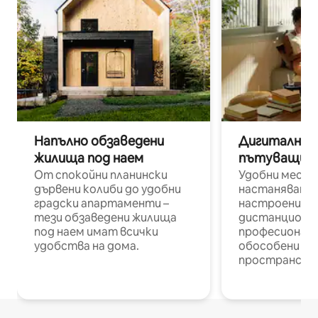
Напълно обзаведени
Дигитални н
жилища под наем
пътуващи п
От спокойни планински
Удобни места
дървени колиби до удобни
настаняване 
градски апартаменти –
настроени и
тези обзаведени жилища
дистанционн
под наем имат всички
професионалис
удобства на дома.
обособени р
пространств