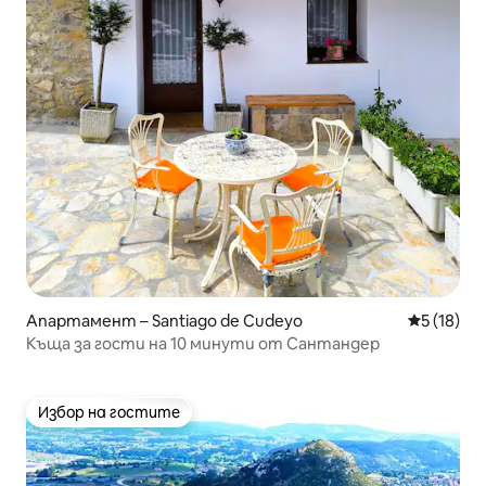
Апартамент – Santiago de Cudeyo
Средна оц
5 (18)
Къща за гости на 10 минути от Сантандер
Избор на гостите
Избор на гостите