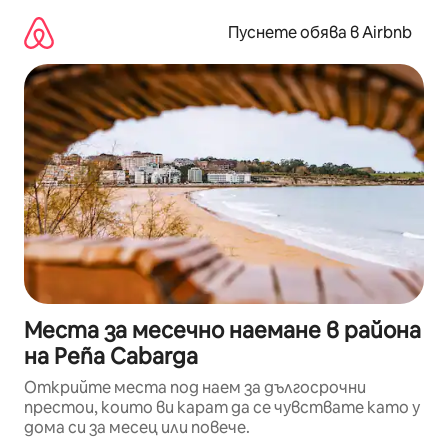
Пропускане
към
Пуснете обява в Airbnb
съдържанието
Места за месечно наемане в района
на Peña Cabarga
Открийте места под наем за дългосрочни
престои, които ви карат да се чувствате като у
дома си за месец или повече.