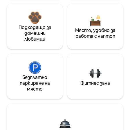
Подходящо за
Място, удобно за
домашни
работа с лаптоп
любимци
Безплатно
паркиране на
Фитнес зала
място