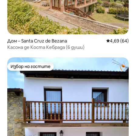
Дом – Santa Cruz de Bezana
Средна оценк
4,69 (64)
Касона де Коста Кебрада (6 души)
Избор на гостите
Избор на гостите