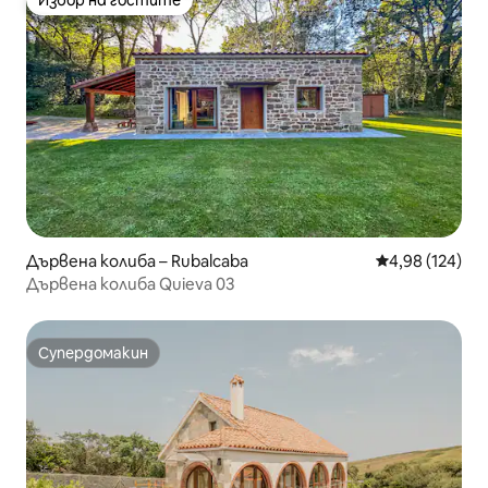
Избор на гостите
Избор на гостите
Дървена колиба – Rubalcaba
Средна оценка
4,98 (124)
Дървена колиба Quieva 03
Супердомакин
Супердомакин