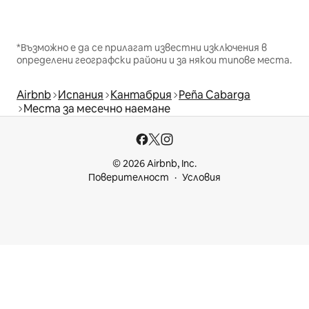
*Възможно е да се прилагат известни изключения в
определени географски райони и за някои типове места.
Airbnb
Испания
Кантабрия
Peña Cabarga
Места за месечно наемане
© 2026 Airbnb, Inc.
Поверителност
Условия