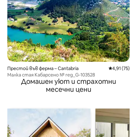
Престой във ферма – Cantabria
Средна оценк
4,91 (75)
Малка стая Кабарсено № reg_G-103528
Домашен уют и страхотни
месечни цени