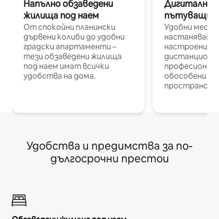
Напълно обзаведени
Дигитални н
жилища под наем
пътуващи п
От спокойни планински
Удобни места
дървени колиби до удобни
настаняване 
градски апартаменти –
настроени и
тези обзаведени жилища
дистанционн
под наем имат всички
професионалис
удобства на дома.
обособени р
пространств
Удобства и предимства за по-
дългосрочни престои