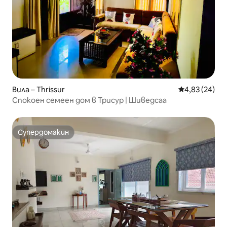
Вила – Thrissur
Средна оценк
4,83 (24)
Спокоен семеен дом в Трисур | Шиведсаа
Супердомакин
Супердомакин