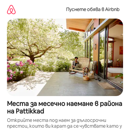
Пропускане
към
Пуснете обява в Airbnb
съдържанието
Места за месечно наемане в района
на Pattikkad
Открийте места под наем за дългосрочни
престои, които ви карат да се чувствате като у