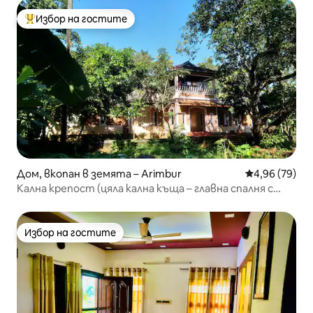
Избор на гостите
Най-популярен избор на гостите
Дом, вкопан в земята – Arimbur
Средна оценк
4,96 (79)
Кална крепост (цяла кална къща – главна спалня с
климатик)
Избор на гостите
Избор на гостите