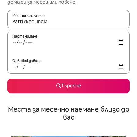
дома си за месец или повече.
Местоположение
Когато резултатите се покажат, използвайте клавишите 
Настаняване
Освобождаване
Търсене
Места за месечно наемане близо до
вас