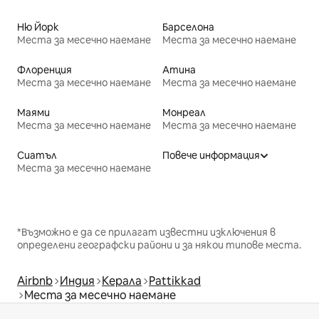
Ню Йорк
Барселона
Места за месечно наемане
Места за месечно наемане
Флоренция
Атина
Места за месечно наемане
Места за месечно наемане
Маями
Монреал
Места за месечно наемане
Места за месечно наемане
Сиатъл
Повече информация
Места за месечно наемане
*Възможно е да се прилагат известни изключения в
определени географски райони и за някои типове места.
Airbnb
Индия
Керала
Pattikkad
Места за месечно наемане