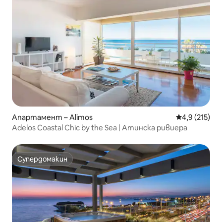
Апартамент – Alimos
Средна оценк
4,9 (215)
Adelos Coastal Chic by the Sea | Атинска ривиера
Супердомакин
Супердомакин