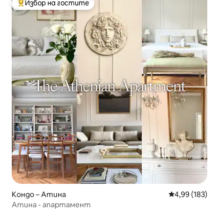
Избор на гостите
Най-популярен избор на гостите
Кондо – Атина
Средна оценка
4,99 (183)
Атина - апартамент