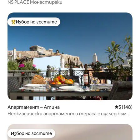
NS PLACE Монастираки
Избор на гостите
Най-популярен избор на гостите
Апартамент – Атина
Средна оце
5 (148)
Неокласически апартамент и тераса с изглед към
Партенон и Акропола
Избор на гостите
Избор на гостите