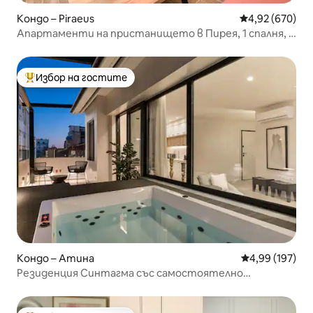
Кондо – Piraeus
Средна оценка
4,92 (670)
Апартаменти на пристанището в Пирея, 1 спалня, 4
души
Избор на гостите
Най-популярен избор на гостите
Кондо – Атина
Средна оценка
4,99 (197)
Резиденция Синтагма със самостоятелно
отопляемо джакузи