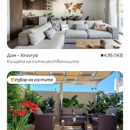
Дом – Xirovrysi
Средна оценка
4,95 (143)
Къщата на пътешествениците
Избор на гостите
Най-популярен избор на гостите