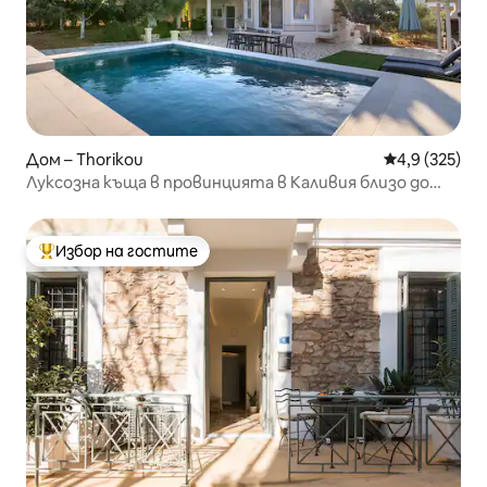
Дом – Thorikou
Средна оценк
4,9 (325)
Луксозна къща в провинцията в Каливия близо до
летището
Избор на гостите
Най-популярен избор на гостите