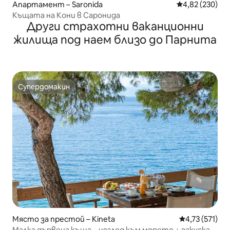
Апартамент – Saronida
Средна оценка
4,82 (230)
Къщата на Кони в Саронида
Други страхотни ваканционни
жилища под наем близо до Парнита
Супердомакин
Супердомакин
Място за престой – Kineta
Средна оценка
4,73 (571)
Малка дървена къща – изглед към морето + закуска