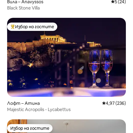
Вила – Anavyssos
Средна оц
5 (24)
Black Stone Villa
Избор на гостите
Най-популярен избор на гостите
Лофт – Атина
Средна оценка
4,97 (236)
Majestic Acropolis - Lycabettus
Избор на гостите
Избор на гостите