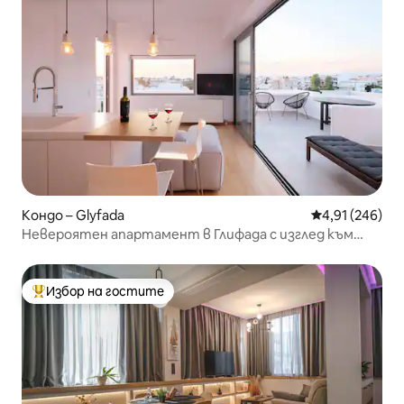
Кондо – Glyfada
Средна оценка
4,91 (246)
Невероятен апартамент в Глифада с изглед към
морето и джакузи
Избор на гостите
Най-популярен избор на гостите