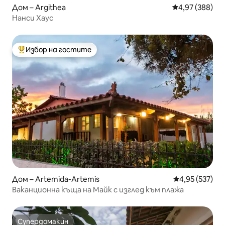
Дом – Argithea
Средна оценка
4,97 (388)
Нанси Хаус
Избор на гостите
Най-популярен избор на гостите
Дом – Artemida-Artemis
Средна оценка
4,95 (537)
Ваканционна къща на Майк с изглед към плажа
Супердомакин