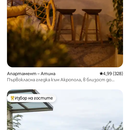
Апартамент – Атина
Средна оценка
4,99 (328)
Първокласна гледка към Акропола, в близост до
исторически забележителности!
Избор на гостите
Най-популярен избор на гостите