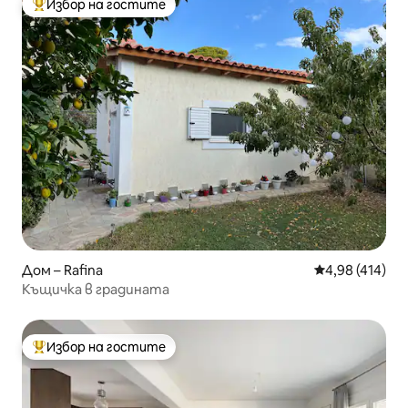
Избор на гостите
Най-популярен избор на гостите
Дом – Rafina
Средна оценка
4,98 (414)
Къщичка в градината
Избор на гостите
Най-популярен избор на гостите