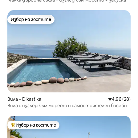
Избор на гостите
Избор на гостите
Вила – Dikastika
Средна оценк
4,96 (28)
Вила с изглед към морето и самостоятелен басейн
Избор на гостите
Най-популярен избор на гостите