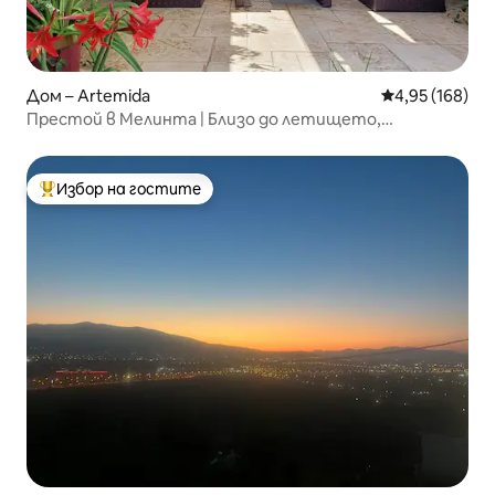
Дом – Artemida
Средна оценка
4,95 (168)
Престой в Мелинта | Близо до летището,
пристанището в Рафина и плажа
Избор на гостите
Най-популярен избор на гостите