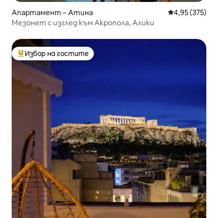
Апартамент – Атина
Средна оценка
4,95 (375)
Мезонет с изглед към Акропола, Алики
Избор на гостите
Най-популярен избор на гостите