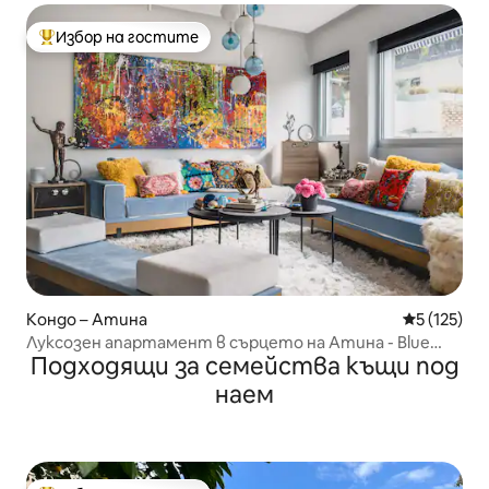
Избор на гостите
Най-популярен избор на гостите
Кондо – Атина
Средна оце
5 (125)
Луксозен апартамент в сърцето на Атина - Blue
Подходящи за семейства къщи под
Graphite
наем