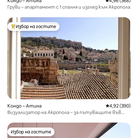
Кондо – Атина
Средна оценка
4,96 (368)
Груви – апартамент с 1 спалня и изглед към Акропола
Избор на гостите
Най-популярен избор на гостите
Кондо – Атина
Средна оценка
4,92 (390)
Визуализатор на Акропола – за пътуващите във
времето!
Избор на гостите
Избор на гостите