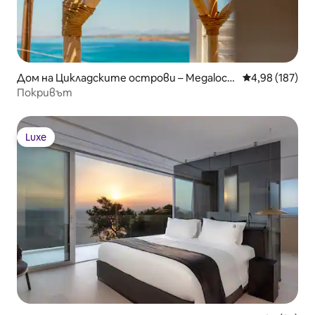
Дом на Цикладските острови – Megaloch
Средна оценка
4,98 (187)
ori
Покривът
Luxe
Luxe