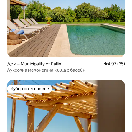
Дом – Municipality of Pallini
Средна оценк
4,97 (35)
Луксозна мезонетна къща с басейн
Избор на гостите
Избор на гостите