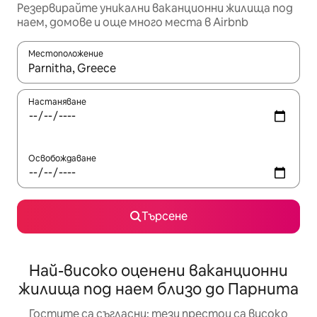
Резервирайте уникални ваканционни жилища под
наем, домове и още много места в Airbnb
Местоположение
Когато резултатите се покажат, използвайте клавишите 
Настаняване
Освобождаване
Търсене
Най-високо оценени ваканционни
жилища под наем близо до Парнита
Гостите са съгласни: тези престои са високо