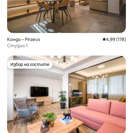
Кондо – Piraeus
Средна оценка
4,99 (178)
Студио 1
Избор на гостите
Избор на гостите