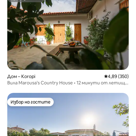
Супердомакин
Дом – Koropi
Средна оценка
4,89 (350)
Вила Marousa's Country House • 12 минути от летище
Атина
Избор на гостите
Избор на гостите