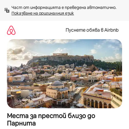
Пропускане
Част от информацията е преведена автоматично. 
към
Показване на оригиналния език
съдържанието
Пуснете обява в Airbnb
Места за престой близо до
Парнита