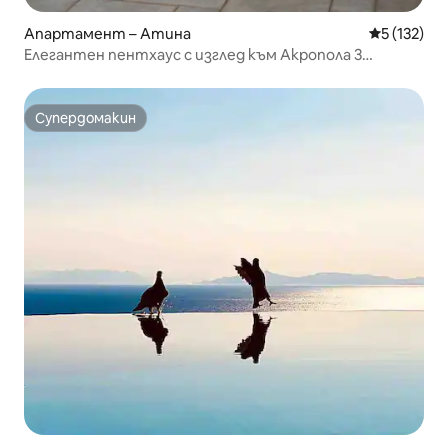
Апартамент – Атина
Средна оце
5 (132)
Елегантен пентхаус с изглед към Акропола 3
спални|2 бани
Супердомакин
Супердомакин