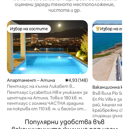
оценени заради тяхното местоположение,
чистота и др.
Избор на гостите
Избор на гос
Избор на гостите
Най-популярен 
Апартамент – Атина
Средна оценка: 4,93 от 5, 148
4,93 (148)
Пентхаус на хълма Ликабет в
Ваканционна къща
Атина, басейн на покрива
Пентхаус Lycabettus Hill е уникален за
Greece
Във вила Plo Soun
центъра на Атина. Това е 180 кв. м.
En Plo Villa е за
пентхаус с голяма ЧАСТНА градина
рай, кацнал на 
на покрива от 110 кв. м. и басейн от
крайбрежни скал
30 кв. м., свързани вътрешно с
спиращи дъха па
пентхауса. Апартаментът на
Популярни удобства във
Това идилично м
последния етаж е в отлично
радва на удобна 