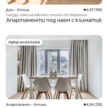
Дом – Атина
Средна оценка
4,97 (195)
Гнездо, само на няколко стъпки от Акропола
Апартаменти под наем с климатик
Избор на гостите
Избор на гостите
Апартамент – Атина
Средна оценка
4,94 (125)