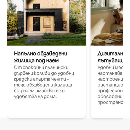
Напълно обзаведени
Дигитални н
жилища под наем
пътуващи п
От спокойни планински
Удобни места
дървени колиби до удобни
настаняване 
градски апартаменти –
настроени и
тези обзаведени жилища
дистанционн
под наем имат всички
професионалис
удобства на дома.
обособени р
пространств