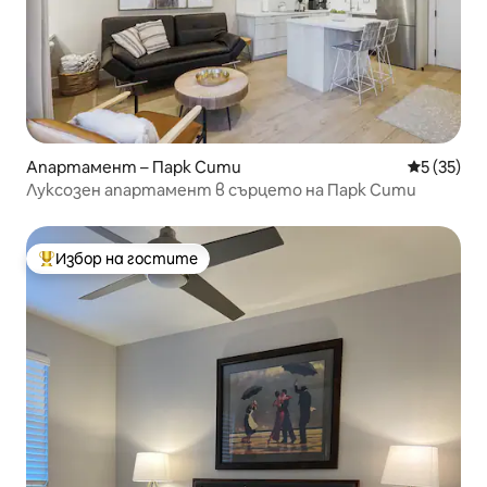
Апартамент – Парк Сити
Средна оц
5 (35)
Луксозен апартамент в сърцето на Парк Сити
Избор на гостите
Най-популярен избор на гостите