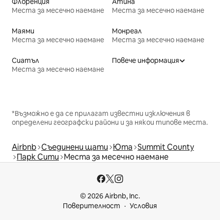
Флоренция
Атина
Места за месечно наемане
Места за месечно наемане
Маями
Монреал
Места за месечно наемане
Места за месечно наемане
Сиатъл
Повече информация
Места за месечно наемане
*Възможно е да се прилагат известни изключения в
определени географски райони и за някои типове места.
Airbnb
Съединени щати
Юта
Summit County
Парк Сити
Места за месечно наемане
© 2026 Airbnb, Inc.
Поверителност
Условия