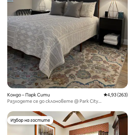
Кондо – Парк Сити
Средна оценка
4,93 (263)
Разходете се до склоновете @ Park City
Mountain/Canyons
Избор на гостите
Избор на гостите