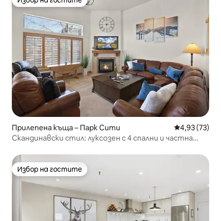
Избор на гостите
Избор на гостите
Прилепена къща – Парк Сити
Средна оценк
4,93 (73)
Скандинавски стил: луксозен с 4 спални и частна
хидромасажна вана ⭐️⭐️⭐️⭐️⭐️
Избор на гостите
Избор на гостите