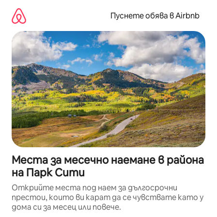
Пропускане
към
Пуснете обява в Airbnb
съдържанието
Места за месечно наемане в района
на Парк Сити
Открийте места под наем за дългосрочни
престои, които ви карат да се чувствате като у
дома си за месец или повече.