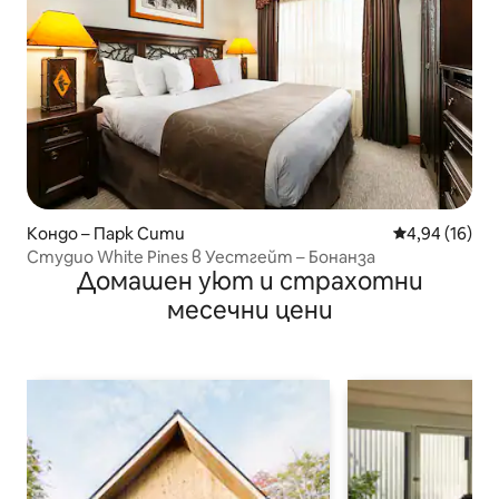
Кондо – Парк Сити
Средна оценк
4,94 (16)
Студио White Pines в Уестгейт – Бонанза
Домашен уют и страхотни
месечни цени