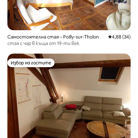
Самостоятелна стая – Poilly-sur-Tholon
Средна оценк
4,88 (34)
стая с чар в къща от 19-ти век
Избор на гостите
Избор на гостите