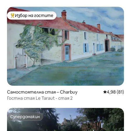
средновековно село
Избор на гостите
Най-популярен избор на гостите
Самостоятелна стая – Charbuy
Средна оценк
4,98 (81)
Гостна стая Le Taraut - стая 2
Супердомакин
Супердомакин