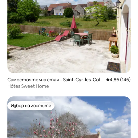
Самостоятелна стая – Saint-Cyr-les-Colo
Средна оценка
4,86 (146)
ns
Hôtes Sweet Home
Избор на гостите
Избор на гостите