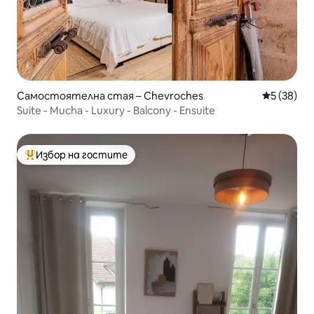
Самостоятелна стая – Chevroches
Средна оц
5 (38)
Suite - Mucha - Luxury - Balcony - Ensuite
Избор на гостите
Най-популярен избор на гостите