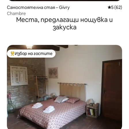
Самостоятелна стая – Givry
Средна оц
5 (62)
Chambre
Места, предлагащи нощувка и
закуска
Избор на гостите
Най-популярен избор на гостите