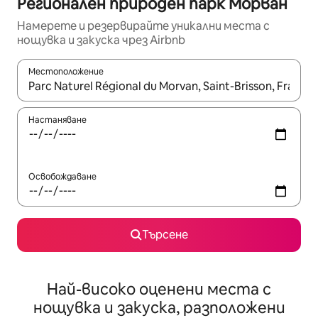
Регионален природен парк Морван
Намерете и резервирайте уникални места с
нощувка и закуска чрез Airbnb
Местоположение
Когато резултатите се покажат, използвайте клавишите 
Настаняване
Освобождаване
Търсене
Най-високо оценени места с
нощувка и закуска, разположени