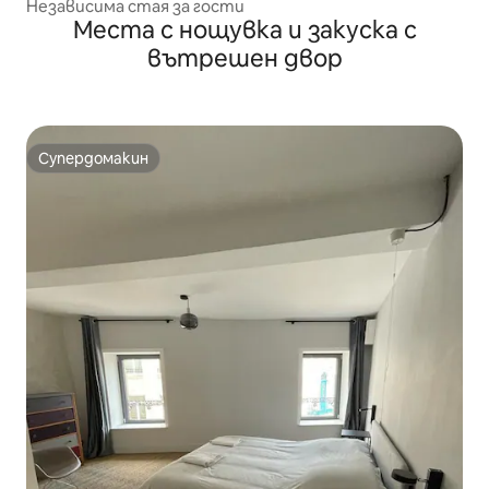
on
Независима стая за гости
Места с нощувка и закуска с
вътрешен двор
Супердомакин
Супердомакин