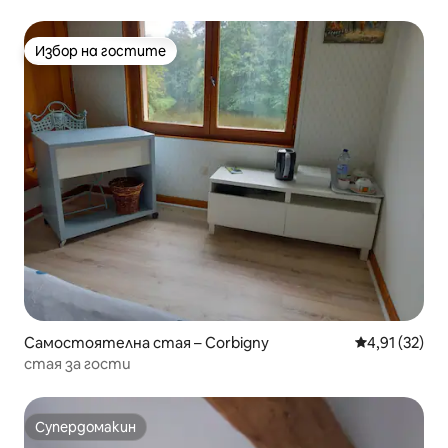
Избор на гостите
Избор на гостите
Самостоятелна стая – Corbigny
Средна оценк
4,91 (32)
стая за гости
Супердомакин
Супердомакин