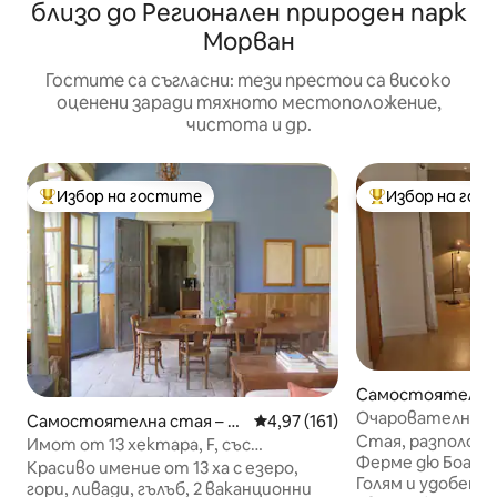
близо до Регионален природен парк
Морван
Гостите са съгласни: тези престои са високо
оценени заради тяхното местоположение,
чистота и др.
Избор на гостите
Избор на гос
Най-популярен избор на гостите
Най-популярен 
Самостоятелна 
vallon
Очарователна ст
Самостоятелна стая – Sa
Средна оценка: 4,97 от 5, 16
4,97 (161)
за плуване - Бас
Стая, разположе
int-Martin-de-Commune
Имот от 13 хектара, F, със
Ферме дю Боа - 
средновековен замък, близо до Бон
Красиво имение от 13 ха с езеро,
Голям и удобен, 
гори, ливади, гълъб, 2 ваканционни