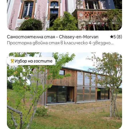
Самостоятелна стая – Chissey-en-Morvan
Средна о
5 (8)
Просторна двойна стая в класическо 4-звездно
място за нощувка и закуска
Избор на гостите
Най-популярен избор на гостите