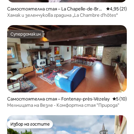
Самостоятелна стая – La Chapelle-de-Brag
Средна оценк
4,95 (21)
ny
Хамак и зеленчукова градина „La Chambre d'hôtes“
Супердомакин
Супердомакин
Самостоятелна стая – Fontenay-près-Vézelay
Средна оц
5 (10)
Мелницата на Везле - Комфортна стая "Природа"
Избор на гостите
Избор на гостите