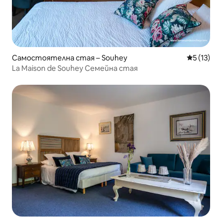
Самостоятелна стая – Souhey
Средна оц
5 (13)
La Maison de Souhey Семейна стая