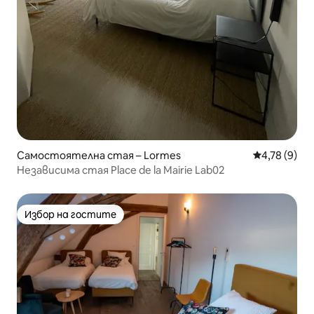
Самостоятелна стая – Lormes
Средна оцен
4,78 (9)
Независима стая Place de la Mairie Lab02
Избор на гостите
Избор на гостите