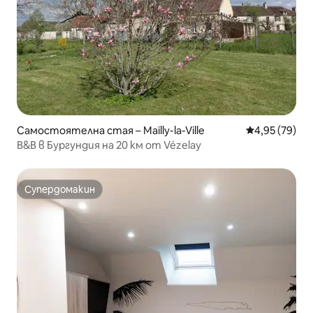
Самостоятелна стая – Mailly-la-Ville
Средна оценк
4,95 (79)
B&B в Бургундия на 20 км от Vézelay
Супердомакин
Супердомакин