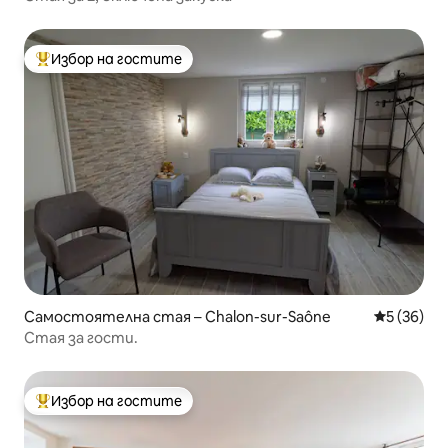
Избор на гостите
Най-популярен избор на гостите
Самостоятелна стая – Chalon-sur-Saône
Средна оц
5 (36)
Стая за гости.
Избор на гостите
Най-популярен избор на гостите