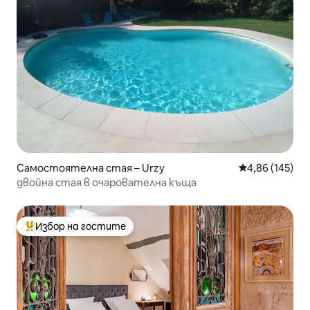
Самостоятелна стая – Urzy
Средна оценка
4,86 (145)
двойна стая в очарователна къща
Избор на гостите
Най-популярен избор на гостите