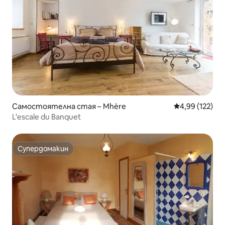
Самостоятелна стая – Mhère
Средна оценка
4,99 (122)
L'escale du Banquet
Супердомакин
Супердомакин