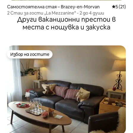
Самостоятелна стая – Brazey-en-Morvan
Средна оц
5 (21)
2 Стаи за гости „La Mezzanine“ - 2 до 4 души
Други ваканционни престои в
места с нощувка и закуска
Избор на гостите
Избор на гостите