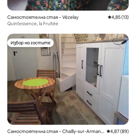
Самостоятелна стая – Vézelay
Средна оценк
4,85 (13)
Quintessence, la Fruitée
Избор на гостите
Избор на гостите
Самостоятелна стая – Chailly-sur-Armanç
Средна оценк
4,87 (89)