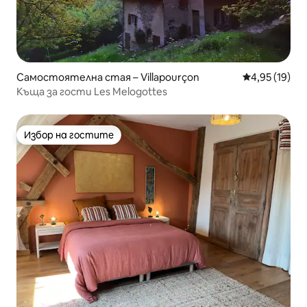
Самостоятелна стая – Villapourçon
Средна оценк
4,95 (19)
Къща за гости Les Melogottes
Избор на гостите
Избор на гостите