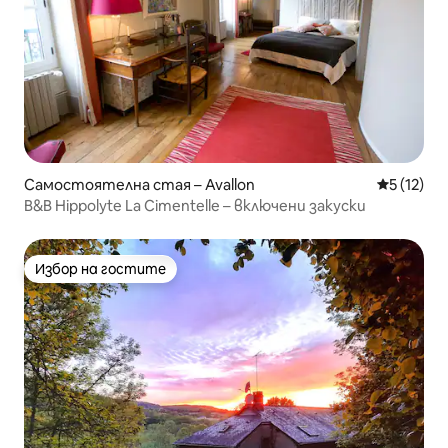
Самостоятелна стая – Avallon
Средна оц
5 (12)
B&B Hippolyte La Cimentelle – включени закуски
Избор на гостите
Избор на гостите