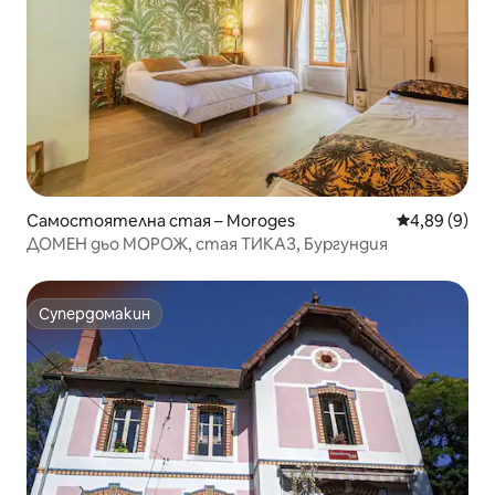
Самостоятелна стая – Moroges
Средна оцен
4,89 (9)
ДОМЕН дьо МОРОЖ, стая ТИКАЗ, Бургундия
Супердомакин
Супердомакин