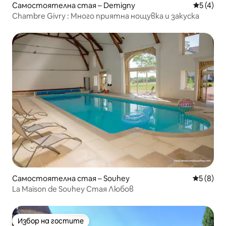
Самостоятелна стая – Demigny
Средна о
5 (4)
Chambre Givry : Много приятна нощувка и закуска
Самостоятелна стая – Souhey
Средна о
5 (8)
La Maison de Souhey Стая Любов
Избор на гостите
Избор на гостите