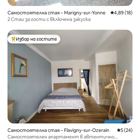
Самостоятелна стая – Marigny-sur-Yonne
Средна оценк
4,89 (18)
2 Стаи за гости с включена закуска
Избор на гостите
Най-популярен избор на гостите
Самостоятелна стая – Flavigny-sur-Ozerain
Средна оц
5 (24)
Самостоятелен апартамент в автентично