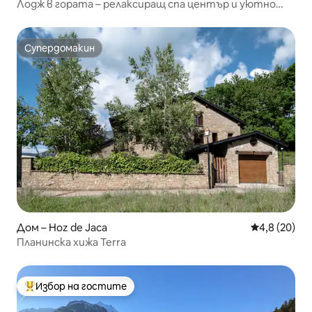
Лодж в гората – релаксиращ спа център и уютно
огнище
Супердомакин
Супердомакин
Дом – Hoz de Jaca
Средна оцен
4,8 (20)
Планинска хижа Terra
Избор на гостите
Най-популярен избор на гостите