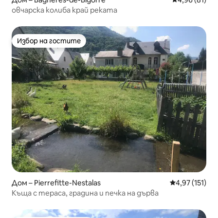
овчарска колиба край реката
Избор на гостите
Избор на гостите
Дом – Pierrefitte-Nestalas
Средна оценка
4,97 (151)
Къща с тераса, градина и печка на дърва