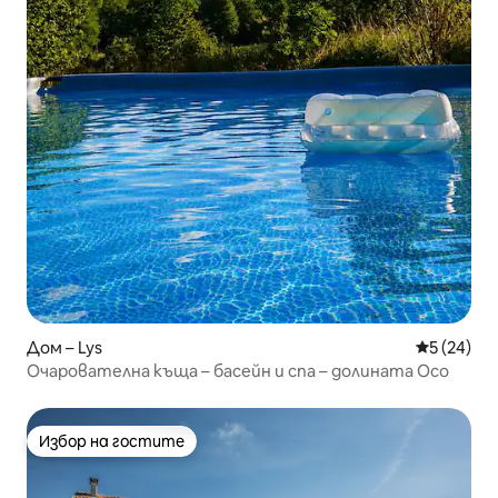
Дом – Lys
Средна оц
5 (24)
Очарователна къща – басейн и спа – долината Осо
Избор на гостите
Избор на гостите