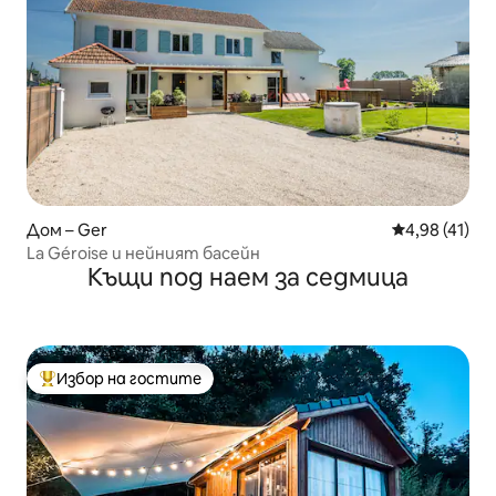
Дом – Ger
Средна оценк
4,98 (41)
La Géroise и нейният басейн
Къщи под наем за седмица
Избор на гостите
Най-популярен избор на гостите