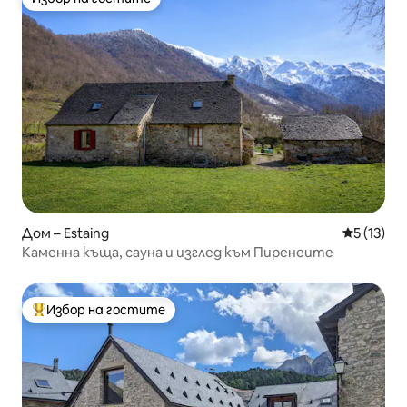
Избор на гостите
Дом – Estaing
Средна оц
5 (13)
Каменна къща, сауна и изглед към Пиренеите
Избор на гостите
Най-популярен избор на гостите