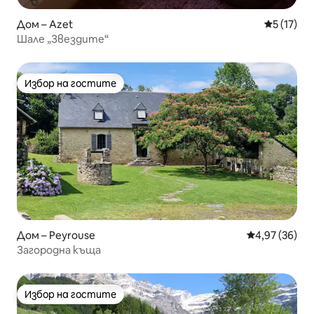
Дом – Azet
Средна оц
5 (17)
Шале „Звездите“
Избор на гостите
Избор на гостите
Дом – Peyrouse
Средна оценк
4,97 (36)
Загородна къща
Избор на гостите
Избор на гостите