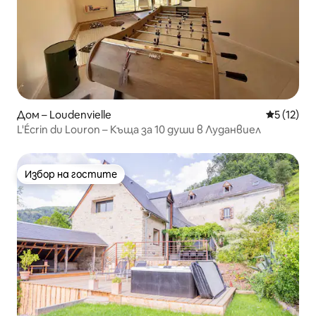
Дом – Loudenvielle
Средна оц
5 (12)
L'Écrin du Louron – Къща за 10 души в Луданвиел
Избор на гостите
Избор на гостите