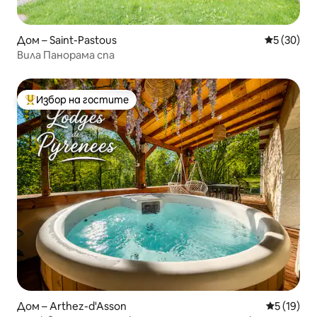
Дом – Saint-Pastous
Средна оц
5 (30)
Вила Панорама спа
Избор на гостите
Най-популярен избор на гостите
Дом – Arthez-d'Asson
Средна оц
5 (19)