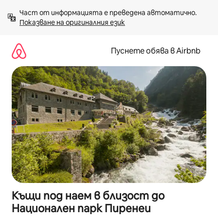
Пропускане
Част от информацията е преведена автоматично. 
към
Показване на оригиналния език
съдържанието
Пуснете обява в Airbnb
Къщи под наем в близост до
Национален парк Пиренеи