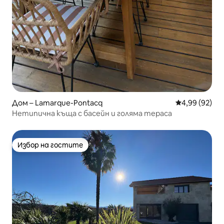
Дом – Lamarque-Pontacq
Средна оценк
4,99 (92)
Нетипична къща с басейн и голяма тераса
Избор на гостите
Избор на гостите