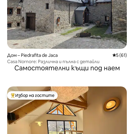
Дом – Piedrafita de Jaca
Средна оц
5 (61)
Casa Nornore: Различна и пълна с детайли
Самостоятелни къщи под наем
Избор на гостите
Най-популярен избор на гостите