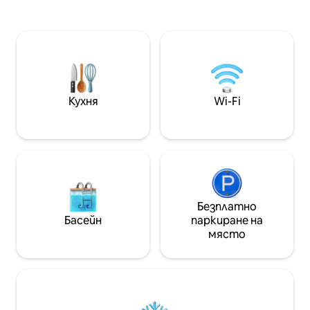
Открийте истор
които се нуждаете за пълна
Айнса, едно от 
релаксация благодарение на
средновековни с
модерното си оборудване и
на няколко мину
атмосферата на пашкул.
Насладете се н
Околностите са отправна точка за
националния пар
пешеходен туризъм или колоездене,
Пердидо само за
зимни спортове, туристически
насочете към в
Кухня
Wi-Fi
места Лурд, Пау,Влак д
Анискло за 45 м
'Артусте,Гаварни
Безплатно
Басейн
паркиране на
място