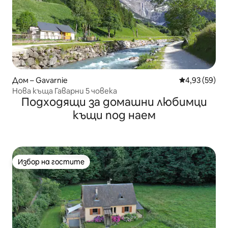
Дом – Gavarnie
Средна оценк
4,93 (59)
Нова къща Гаварни 5 човека
Подходящи за домашни любимци
къщи под наем
Избор на гостите
Избор на гостите