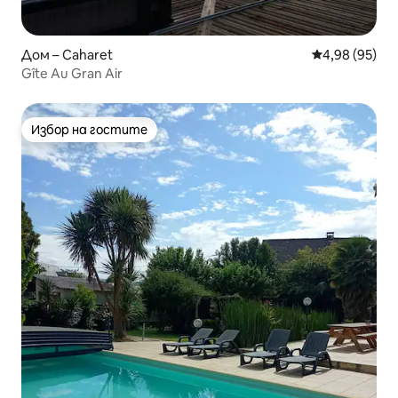
Дом – Caharet
Средна оценк
4,98 (95)
Gîte Au Gran Air
Избор на гостите
Избор на гостите