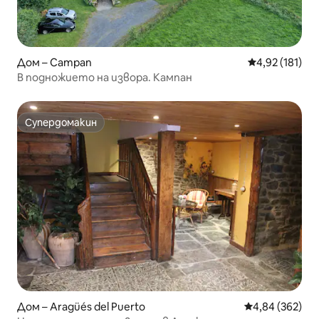
Дом – Campan
Средна оценка
4,92 (181)
В подножието на извора. Кампан
Супердомакин
Супердомакин
Дом – Aragüés del Puerto
Средна оценка
4,84 (362)