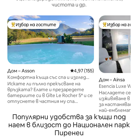
чистота и др.
Избор на гостите
Избор на гос
Най-популярен избор на гостите
Най-популярен 
Дом – Asson
Средна оценка: 4,97 от 5, 15
4,97 (155)
Комфортна къща със спа и изглед
Дом – Aínsa
към Пиренеите
Искате ли пълно прекъсване на
Esencia Luxe Wi-F
връзката? Елате и презаредете
паркинг|вана
Насладете се на
батериите си в Gîte Le Rocher 5* и се
изживяване в то
отпуснете в частния му спа
за настаняване,
център, който да използвате през
най-емблематич
цялата година, с изглед към
Популярни удобства за къщи под
Пиренеите и пр
Пиренеите, заобиколени от
съчетава комфо
наем в близост до Национален парк
спокойствието на успокояващата
Wi-Fi| барбекю| г
природа! Тази ваканционна къща ще
Пиренеи
за игра | хидрома
ви предложи всички удобства, от