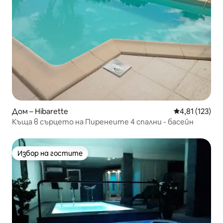
Дом – Hibarette
Средна оценка
4,81 (123)
Къща в сърцето на Пиренеите 4 спални - басейн
Избор на гостите
Избор на гостите