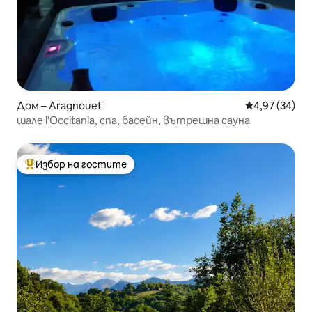
Дом – Aragnouet
Средна оценк
4,97 (34)
шале l'Occitania, спа, басейн, вътрешна сауна
Избор на гостите
Най-популярен избор на гостите