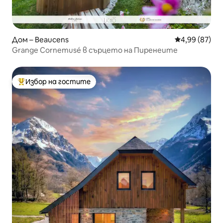
Дом – Beaucens
Средна оценк
4,99 (87)
Grange Cornemusé в сърцето на Пиренеите
Избор на гостите
Най-популярен избор на гостите