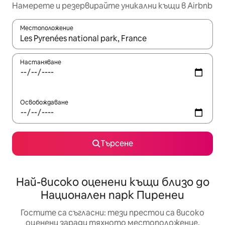
Намерете и резервирайте уникални къщи в Airbnb
Местоположение
Когато резултатите се покажат, използвайте клавишите 
Настаняване
Освобождаване
Търсене
Най-високо оценени къщи близо до
Национален парк Пиренеи
Гостите са съгласни: тези престои са високо
оценени заради тяхното местоположение,