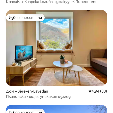
Красива овчарска колиба с джакузи в Пиренеите
Избор на гостите
Избор на гостите
Дом – Sère-en-Lavedan
Средна оценк
4,94 (83)
Планинска къща с уникален изглед
Избор на гостите