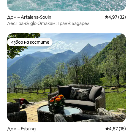
Дом – Artalens-Souin
Средна оценк
4,97 (32)
Лес Гранж дю Отакам: Гранж Бадарел
Избор на гостите
Избор на гостите
Дом – Estaing
Средна оценк
4,87 (15)