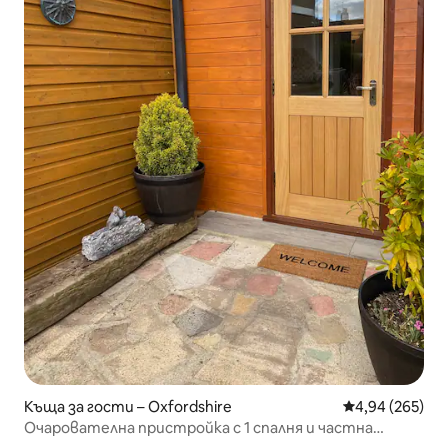
Къща за гости – Oxfordshire
Средна оценка
4,94 (265)
Очарователна пристройка с 1 спалня и частна
джакузи кабина