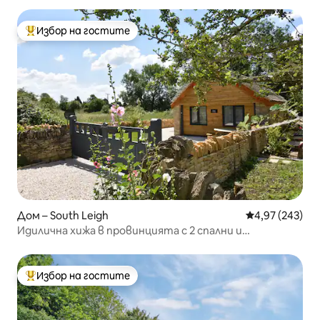
Избор на гостите
Най-популярен избор на гостите
Дом – South Leigh
Средна оценка
4,97 (243)
Идилична хижа в провинцията с 2 спални и
хидромасажна вана
Избор на гостите
Най-популярен избор на гостите