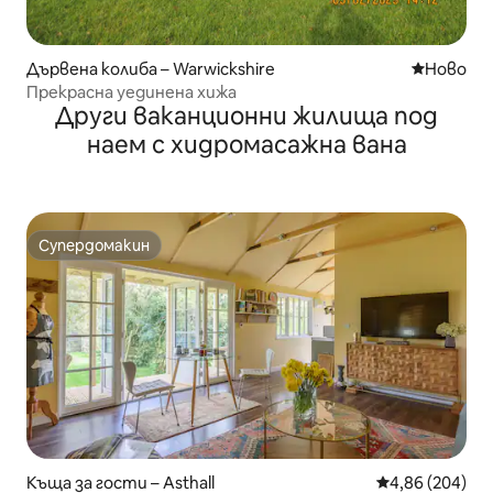
Дървена колиба – Warwickshire
Ново мяс
Ново
Прекрасна уединена хижа
Други ваканционни жилища под
наем с хидромасажна вана
Супердомакин
Супердомакин
Къща за гости – Asthall
Средна оценка
4,86 (204)