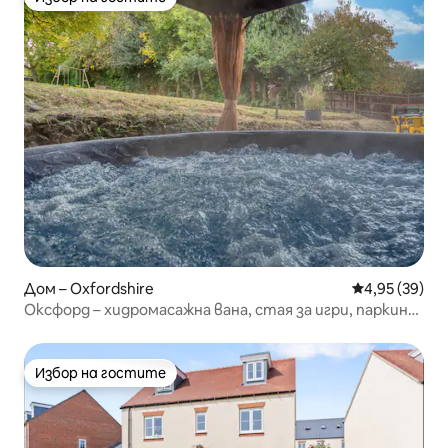
Избор на гостите
Дом – Oxfordshire
Средна оценк
4,95 (39)
Оксфорд – хидромасажна вана, стая за игри, паркинг,
аркада
Избор на гостите
Избор на гостите