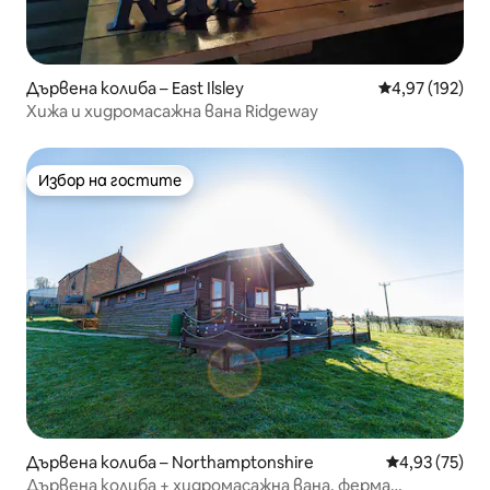
Дървена колиба – East Ilsley
Средна оценка
4,97 (192)
Хижа и хидромасажна вана Ridgeway
Избор на гостите
Избор на гостите
Дървена колиба – Northamptonshire
Средна оценк
4,93 (75)
Дървена колиба + хидромасажна вана, ферма