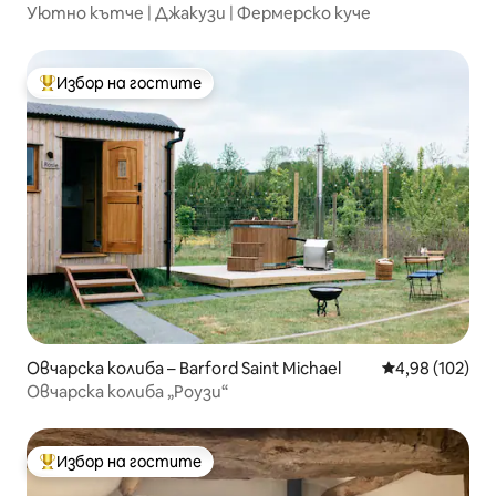
Уютно кътче | Джакузи | Фермерско куче
Избор на гостите
Най-популярен избор на гостите
Овчарска колиба – Barford Saint Michael
Средна оценка
4,98 (102)
Овчарска колиба „Роузи“
Избор на гостите
Най-популярен избор на гостите