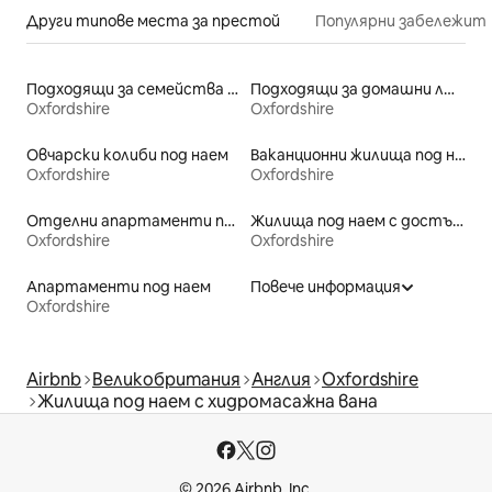
Други типове места за престой
Популярни забележит
Подходящи за семейства места под наем
Подходящи за домашни любимци места под наем
Oxfordshire
Oxfordshire
Овчарски колиби под наем
Ваканционни жилища под наем
Oxfordshire
Oxfordshire
Отделни апартаменти под наем
Жилища под наем с достъп до езеро
Oxfordshire
Oxfordshire
Апартаменти под наем
Повече информация
Oxfordshire
Airbnb
Великобритания
Англия
Oxfordshire
Жилища под наем с хидромасажна вана
© 2026 Airbnb, Inc.