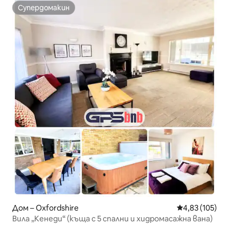
Супердомакин
Супердомакин
Дом – Oxfordshire
Средна оценка
4,83 (105)
Вила „Кенеди“ (къща с 5 спални и хидромасажна вана)