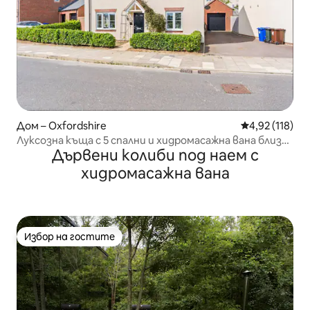
Дом – Oxfordshire
Средна оценка
4,92 (118)
Луксозна къща с 5 спални и хидромасажна вана близо
Дървени колиби под наем с
до Бистър Вилидж
хидромасажна вана
Избор на гостите
Избор на гостите