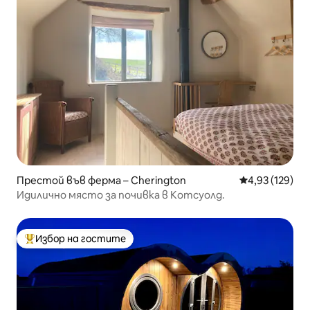
Престой във ферма – Cherington
Средна оценка
4,93 (129)
Идилично място за почивка в Котсуолд.
Избор на гостите
Най-популярен избор на гостите