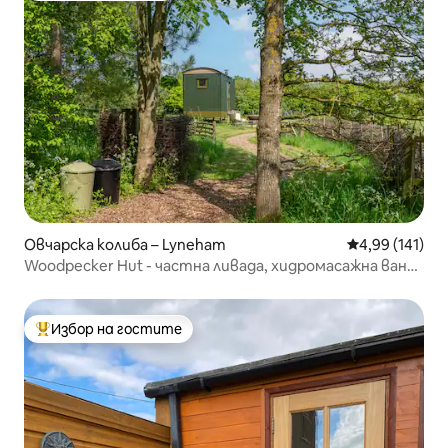
Овчарска колиба – Lyneham
Средна оценка
4,99 (141)
Woodpecker Hut - частна ливада, хидромасажна вана
на дърва
Избор на гостите
Най-популярен избор на гостите