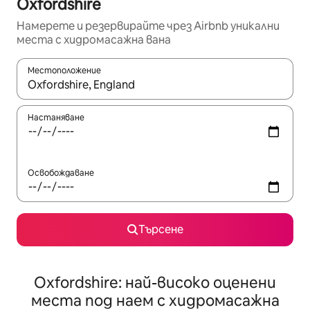
Oxfordshire
Намерете и резервирайте чрез Airbnb уникални
места с хидромасажна вана
Местоположение
Когато резултатите се покажат, използвайте клавишите 
Настаняване
Освобождаване
Търсене
Oxfordshire: най-високо оценени
места под наем с хидромасажна