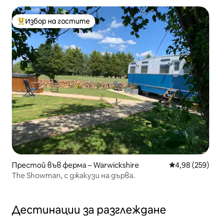
Избор на гостите
Най-популярен избор на гостите
Престой във ферма – Warwickshire
Средна оценка
4,98 (259)
The Showman, с джакузи на дърва.
Дестинации за разглеждане