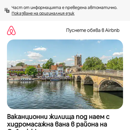
Пропускане
Част от информацията е преведена автоматично. 
към
Показване на оригиналния език
съдържанието
Пуснете обява в Airbnb
Ваканционни жилища под наем с
хидромасажна вана в района на