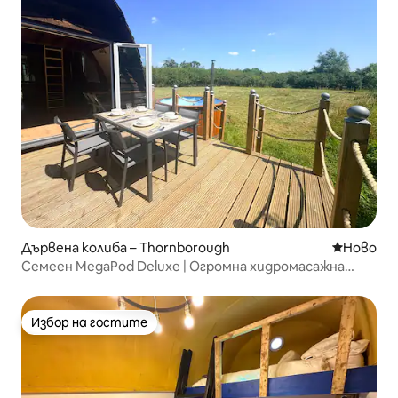
Дървена колиба – Thornborough
Ново мяс
Ново
Семеен MegaPod Deluxe | Огромна хидромасажна
вана | Аркадни игри
Избор на гостите
Избор на гостите