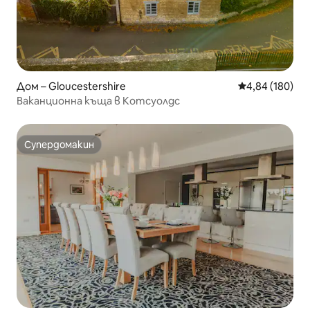
Дом – Gloucestershire
Средна оценка
4,84 (180)
Ваканционна къща в Котсуолдс
Супердомакин
Супердомакин