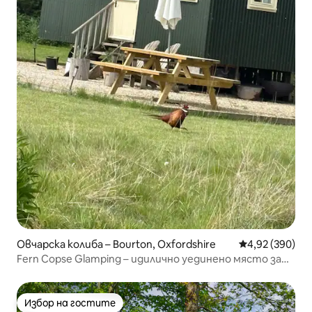
Овчарска колиба – Bourton, Oxfordshire
Средна оценка
4,92 (390)
Fern Copse Glamping – идилично уединено място за
почивка
Избор на гостите
Избор на гостите