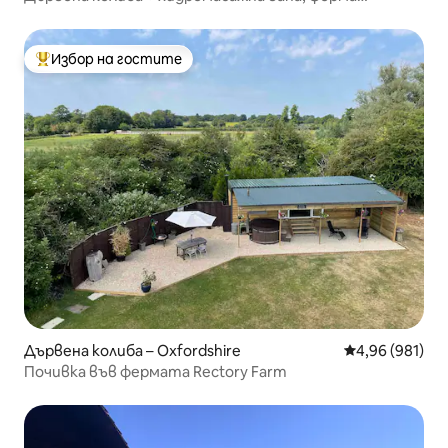
Hopcrafts
Избор на гостите
Най-популярен избор на гостите
Дървена колиба – Oxfordshire
Средна оценка
4,96 (981)
Почивка във фермата Rectory Farm