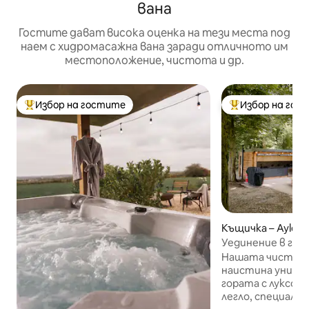
вана
Гостите дават висока оценка на тези места под
наем с хидромасажна вана заради отличното им
местоположение, чистота и др.
Избор на гостите
Избор на гос
Най-популярен избор на гостите
Най-популярен 
Къщичка – Aylesb
Уединение в гора
хидромасажна в
Нашата чисто но
наистина уникал
гората с луксоз
легло, специалн