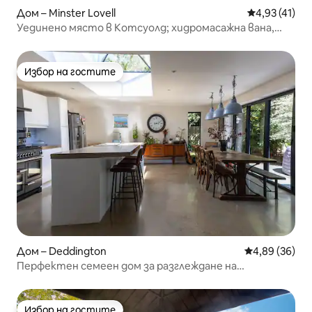
Дом – Minster Lovell
Средна оценк
4,93 (41)
Уединено място в Котсуолд; хидромасажна вана,
билярдна маса, места за 11 души!
Избор на гостите
Избор на гостите
Дом – Deddington
Средна оценк
4,89 (36)
Перфектен семеен дом за разглеждане на
Котсуолдс
Избор на гостите