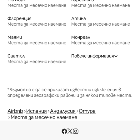
Места за месечно наемане
Места за месечно наемане
Флоренция
Атина
Места за месечно наемане
Места за месечно наемане
Маями
Монреал
Места за месечно наемане
Места за месечно наемане
Сиатъл
Повече информация
Места за месечно наемане
*Възможно е да се прилагат известни изключения в
определени географски райони и за някои типове места.
Airbnb
Испания
Андалусия
Отура
Места за месечно наемане