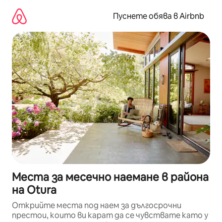
Пропускане
към
Пуснете обява в Airbnb
съдържанието
Места за месечно наемане в района
на Otura
Открийте места под наем за дългосрочни
престои, които ви карат да се чувствате като у