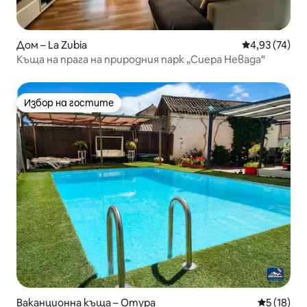
Дом – La Zubia
Средна оценк
4,93 (74)
Къща на прага на природния парк „Сиера Невада“
Избор на гостите
Избор на гостите
Ваканционна къща – Отура
Средна оц
5 (18)