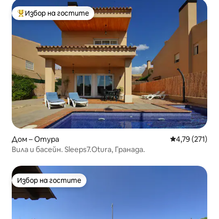
Избор на гостите
Най-популярен избор на гостите
Дом – Отура
Средна оценка
4,79 (271)
Вила и басейн. Sleeps7.Otura, Гранада.
Избор на гостите
Избор на гостите