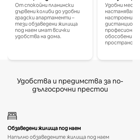
От спокойни планински
Удобни места
дървени колиби до удобни
настаняване 
градски апартаменти –
настроени и
тези обзаведени жилища
дистанционн
под наем имат всички
професионалис
удобства на дома.
обособени р
пространств
Удобства и предимства за по-
дългосрочни престои
Обзаведени жилища под наем
Напълно обзаведените жилища под наем