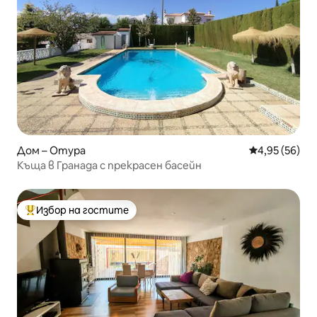
Дом – Отура
Средна оценк
4,95 (56)
Къща в Гранада с прекрасен басейн
Избор на гостите
Най-популярен избор на гостите