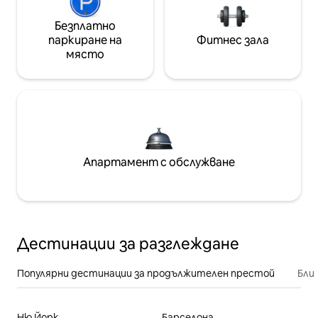
Безплатно
паркиране на
Фитнес зала
място
Апартамент с обслужване
Дестинации за разглеждане
Популярни дестинации за продължителен престой
Бли
Ню Йорк
Барселона