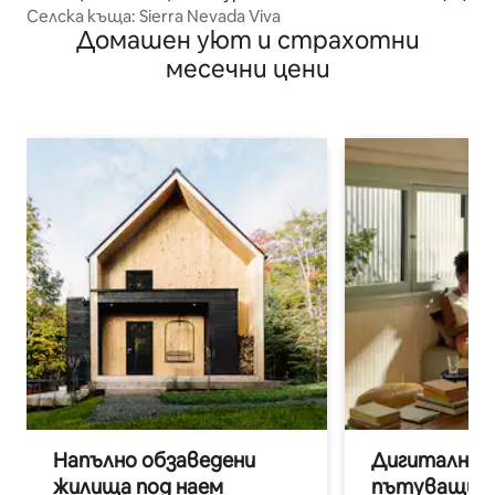
Селска къща: Sierra Nevada Viva
Домашен уют и страхотни
месечни цени
Напълно обзаведени
Дигитални н
жилища под наем
пътуващи п