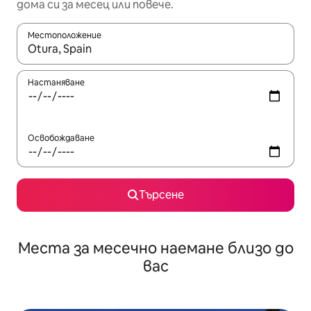
дома си за месец или повече.
Местоположение
Когато резултатите се покажат, използвайте клавишите 
Настаняване
Освобождаване
Търсене
Места за месечно наемане близо до
вас