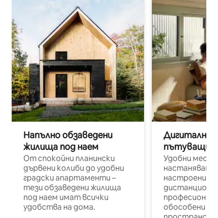
Напълно обзаведени
Дигитални н
жилища под наем
пътуващи п
От спокойни планински
Удобни места
дървени колиби до удобни
настаняване 
градски апартаменти –
настроени и
тези обзаведени жилища
дистанционн
под наем имат всички
професионалис
удобства на дома.
обособени р
пространств