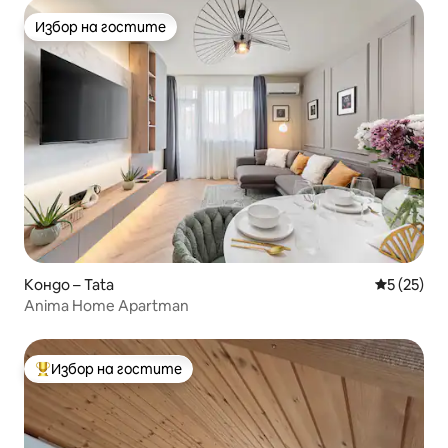
Избор на гостите
Избор на гостите
Кондо – Tata
Средна оц
5 (25)
Anima Home Apartman
Избор на гостите
Най-популярен избор на гостите