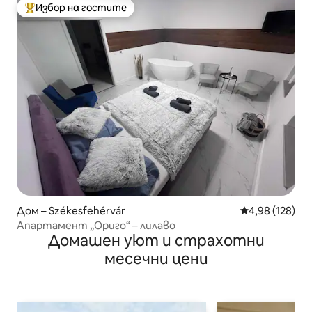
Избор на гостите
Най-популярен избор на гостите
Дом – Székesfehérvár
Средна оценка
4,98 (128)
Апартамент „Ориго“ – лилаво
Домашен уют и страхотни
месечни цени