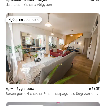
das.haus – kisház a völgyben
Избор на гостите
Избор на гостите
Дом – Будапеща
Средна оц
5 (25)
Зелен дом с 4 спални | Частна градина и безплатен
паркинг