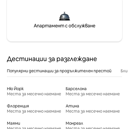
Апартамент с обслужване
Дестинации за разглеждане
Популярни дестинации за продължителен престой
Бли
Ню Йорк
Барселона
Места за месечно наемане
Места за месечно наемане
Флоренция
Атина
Места за месечно наемане
Места за месечно наемане
Маями
Монреал
Места за месечно наемане
Места за месечно наемане