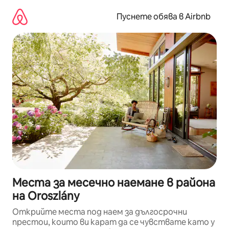
Пропускане
към
Пуснете обява в Airbnb
съдържанието
Места за месечно наемане в района
на Oroszlány
Открийте места под наем за дългосрочни
престои, които ви карат да се чувствате като у