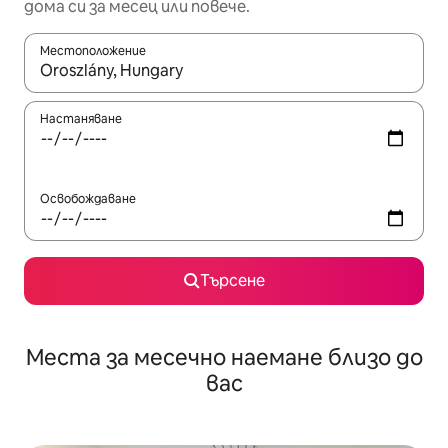
дома си за месец или повече.
Местоположение
Когато резултатите се покажат, използвайте клавишите 
Настаняване
Освобождаване
Търсене
Места за месечно наемане близо до
вас