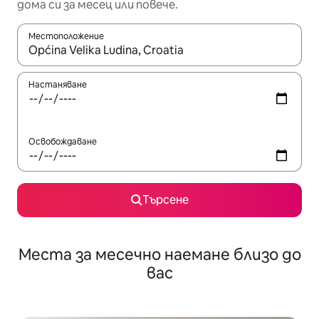
дома си за месец или повече.
Местоположение
Когато резултатите се покажат, използвайте клавишите 
Настаняване
Освобождаване
Търсене
Места за месечно наемане близо до
вас