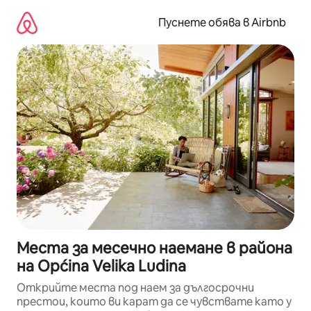
Пропускане
към
Пуснете обява в Airbnb
съдържанието
Места за месечно наемане в района
на Općina Velika Ludina
Открийте места под наем за дългосрочни
престои, които ви карат да се чувствате като у