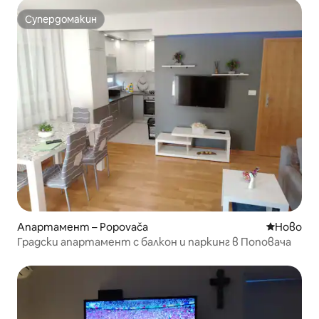
Супердомакин
Супердомакин
Апартамент – Popovača
Ново мяс
Ново
Градски апартамент с балкон и паркинг в Поповача