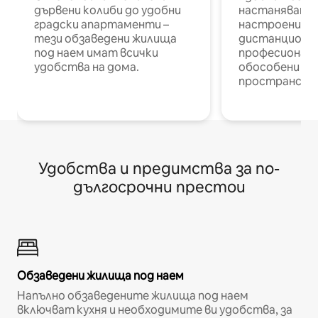
дървени колиби до удобни
настаняване 
градски апартаменти –
настроени и
тези обзаведени жилища
дистанционн
под наем имат всички
професионалис
удобства на дома.
обособени р
пространств
Удобства и предимства за по-
дългосрочни престои
Обзаведени жилища под наем
Напълно обзаведените жилища под наем
включват кухня и необходимите ви удобства, за