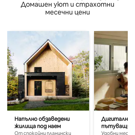
Домашен уют и страхотни
B
месечни цени
Напълно обзаведени
Дигитални н
жилища под наем
пътуващи п
От спокойни планински
Удобни места