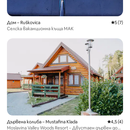
Дом – Ruškovica
Средна о
5 (7)
Селска ваканционна къща MAK
Дървена колиба – Mustafina Klada
Средна оце
4,5 (4)
Moslavina Valley Woods Resort – Двустаен дървен дом