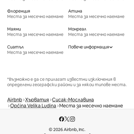
Флоренция
Атина
Места за месечно наемане
Места за месечно наемане
Маями
Монреал
Места за месечно наемане
Места за месечно наемане
Сиатъл
Повече информация
Места за месечно наемане
*Възможно е да се прилагат известни изключения в
определени географски райони и за някои типове места.
Airbnb
Хърватия
Сисак-Мославина
Općina Velika Ludina
Места за месечно наемане
© 2026 Airbnb, Inc.