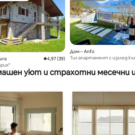
Дом – Anfo
Тих апартамент с изглед къ
от 5, 51 отзива
ura
Средна оценка: 4,97 от 5, 39 отзива
4,97 (39)
езерото
рия“
ашен уют и страхотни месечни 