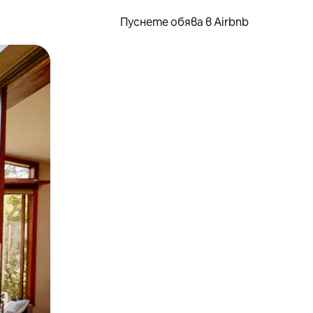
Пуснете обява в Airbnb
окосване или плъзгане.