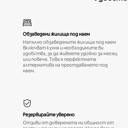
Обзаведени жилища под наем
Напълно обзаведените жилища под наем
включват кухня и необходимите ви
удобства, за да живеете удобно за месец
или повече. Това е перфектната
алтернатива на преотдаването под
наем.
Резервирайте уверено
Отзиви от доверената ни общност от