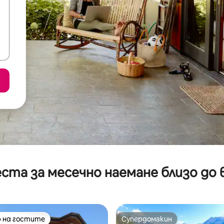
ста за месечно наемане близо до 
 на гостите
Супердомакин
улярен избор на гостите
Супердомакин