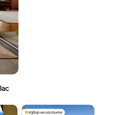
вас
Избор на гостите
Най-популярен избор на гостите