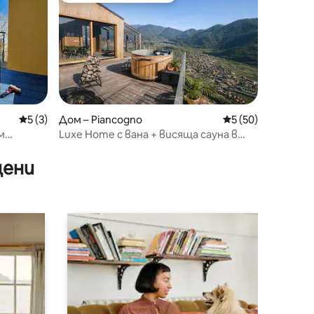
Средна оценка: 5 от 5, 3 отзива
5 (3)
Дом – Piancogno
Средна оценка: 5
5 (50)
м
Luxe Home с вана + висяща сауна в
планината
цени