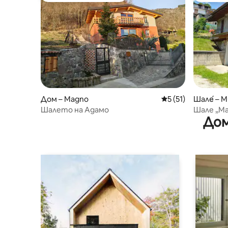
Дом – Magno
Средна оценка: 5 
5 (51)
Шале́ – M
Шалето на Адамо
Шале „Ма
Дом