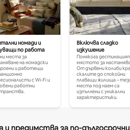
итални номади и
Включва сладко
уващи по работа
изкушение
ни места за
Понякога дестинацият
аняване на номадски
мястото за настанява
роени и работещи
От дървени колиби кр
анционно
скалите до спокойни
есионалисти с Wi-Fi и
плаващи жилища – тез
обени работни
места под наем са
транства.
изпълнени с уникални
характеристики.
 и предимства за по-дългосрочн