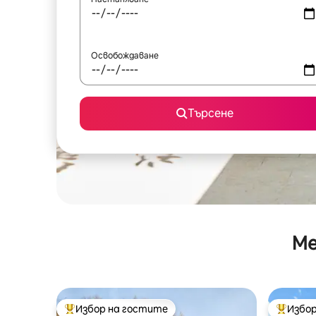
Освобождаване
Търсене
Ме
Избор на гостите
Избор
Най-популярен избор на гостите
Най-поп