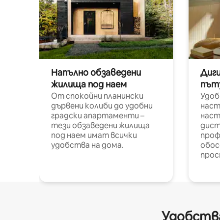
Напълно обзаведени
Диг
жилища под наем
път
От спокойни планински
Удоб
дървени колиби до удобни
наст
градски апартаменти –
наст
тези обзаведени жилища
дист
под наем имат всички
проф
удобства на дома.
обос
прос
Удобства