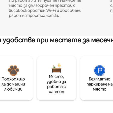
По работа ли пътувате? Намерете
а
място за дългосрочен престой с
с
високоскоростен Wi-Fi и обособени
п
работни пространства.
 удобства при местата за месеч
Място,
Подходящо
Безплатно
удобно за
за домашни
паркиране на
работа с
любимци
място
лаптоп