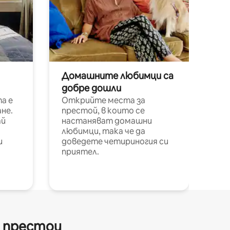
Домашните любимци са
добре дошли
а е
Открийте места за
не.
престой, в които се
ай
настаняват домашни
любимци, така че да
и
доведете четириногия си
приятел.
и престои