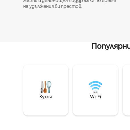
гости и денонощна поддръжка по време
на удължения ви престой.
Популярни
Кухня
Wi-Fi