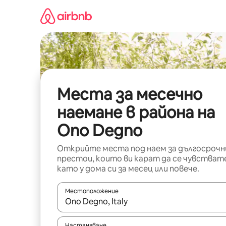
Пропускане
към
съдържанието
Места за месечно
наемане в района на
Ono Degno
Открийте места под наем за дългосрочн
престои, които ви карат да се чувстват
като у дома си за месец или повече.
Местоположение
Когато резултатите се покажат, използвайт
Настаняване