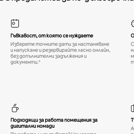
Гъвкавост, от която се нуждаете
О
Изберете точните дати за настаняване
С
и напускане и резервирайте лесно онлайн,
н
без допълнителни задължения и
м
документи.*
т
Подходящи за работа помещения за
Т
дигитални номади
A