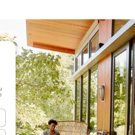
и
е
е клавишите със стрелки нагоре и надолу или навигирайте с д