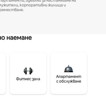
партаменти, идеални за настаняване на
лужители, корпоративни жилища и
реместване.
но наемане
Апартамент
Фитнес зала
с обслужване