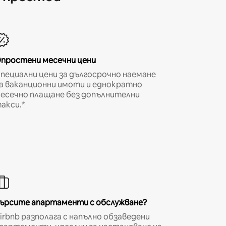
простени месечни цени
пециални цени за дългосрочно наемане
а ваканционни имоти и еднократно
есечно плащане без допълнителни
акси.*
ърсите апартаменти с обслужване?
irbnb разполага с напълно обзаведени