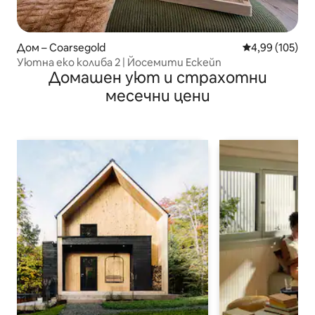
Дом – Coarsegold
Средна оценка
4,99 (105)
Уютна еко колиба 2 | Йосемити Ескейп
Домашен уют и страхотни
месечни цени