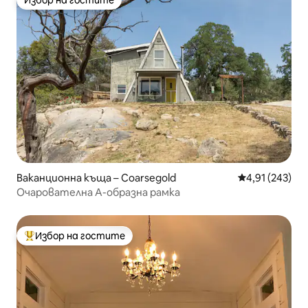
Избор на гостите
Избор на гостите
Ваканционна къща – Coarsegold
Средна оценка
4,91 (243)
Очарователна А-образна рамка
Избор на гостите
Най-популярен избор на гостите