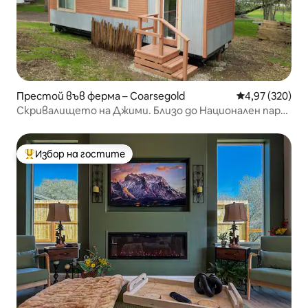
Престой във ферма – Coarsegold
Средна оценка
4,97 (320)
Скривалището на Джими. Близо до Национален парк
Йосемити
Избор на гостите
Най-популярен избор на гостите