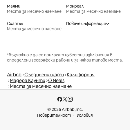
Маями
Монреал
Места за месечно наемане
Места за месечно наемане
Сиатъл
Повече информация
Места за месечно наемане
*Възможно е да се прилагат известни изключения в
определени географски райони и за някои типове места.
Airbnb
Съединени щати
Калифорния
Мадера Каунти
O Neals
Места за месечно наемане
© 2026 Airbnb, Inc.
Поверителност
Условия