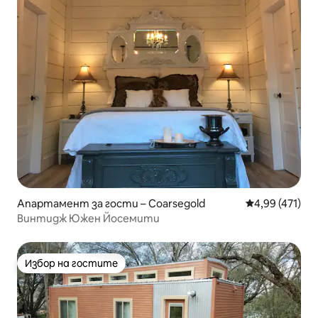
Апартамент за гости – Coarsegold
Средна оценка
4,99 (471)
Винтидж Южен Йосемити
Избор на гостите
Избор на гостите