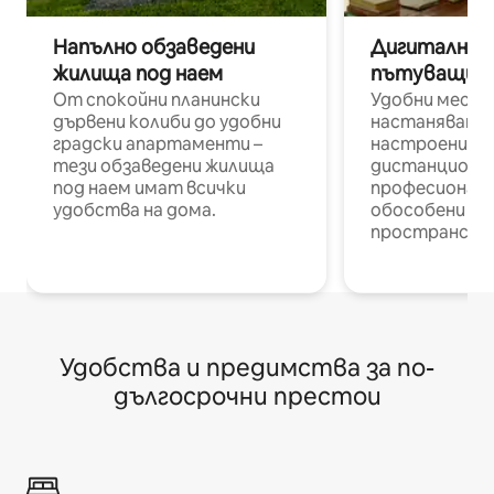
Напълно обзаведени
Дигитални н
жилища под наем
пътуващи п
От спокойни планински
Удобни места
дървени колиби до удобни
настаняване 
градски апартаменти –
настроени и
тези обзаведени жилища
дистанционн
под наем имат всички
професионалис
удобства на дома.
обособени р
пространств
Удобства и предимства за по-
дългосрочни престои