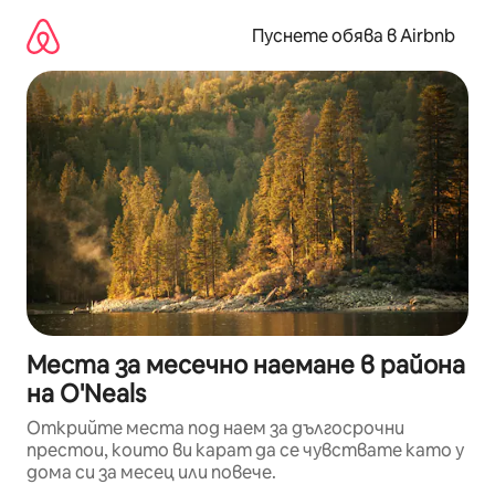
Пропускане
към
Пуснете обява в Airbnb
съдържанието
Места за месечно наемане в района
на O'Neals
Открийте места под наем за дългосрочни
престои, които ви карат да се чувствате като у
дома си за месец или повече.