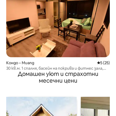
Кондо – Muang
Средна оц
5 (25)
30 кв.м. 1 спалня, басейн на покрива и фитнес зала,
Домашен уют и страхотни
апартамент край реката
месечни цени