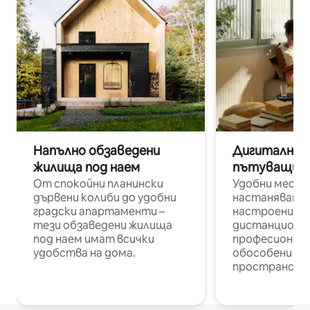
Напълно обзаведени
Дигитални н
жилища под наем
пътуващи п
От спокойни планински
Удобни места
дървени колиби до удобни
настаняване 
градски апартаменти –
настроени и
тези обзаведени жилища
дистанционн
под наем имат всички
професионалис
удобства на дома.
обособени р
пространств