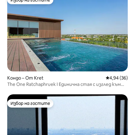
Избор на гостите
Избор на гостите
Кондо – Om Kret
Средна оценк
4,94 (36)
The One Ratchaphruek I Единична стая с изглед към
Нонтхабури
Избор на гостите
Избор на гостите