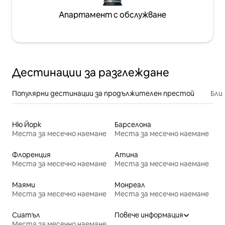
Апартамент с обслужване
Дестинации за разглеждане
Популярни дестинации за продължителен престой
Бли
Ню Йорк
Барселона
Места за месечно наемане
Места за месечно наемане
Флоренция
Атина
Места за месечно наемане
Места за месечно наемане
Маями
Монреал
Места за месечно наемане
Места за месечно наемане
Сиатъл
Повече информация
Места за месечно наемане