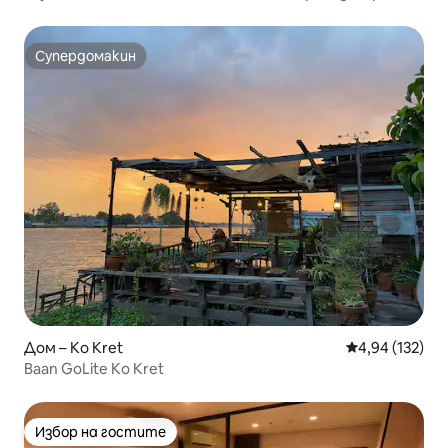
Супердомакин
Супердомакин
Дом – Ko Kret
Средна оценка
4,94 (132)
Baan GoLite Ko Kret
Избор на гостите
Избор на гостите