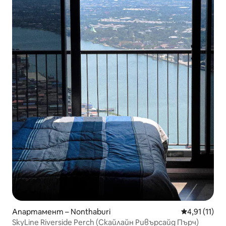
Апартамент – Nonthaburi
Средна оцен
4,91 (11)
SkyLine Riverside Perch (Скайлайн Ривърсайд Пърч)