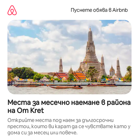
Пропускане
към
Пуснете обява в Airbnb
съдържанието
Места за месечно наемане в района
на Om Kret
Открийте места под наем за дългосрочни
престои, които ви карат да се чувствате като у
дома си за месец или повече.