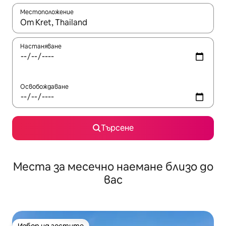
Местоположение
Когато резултатите се покажат, използвайте клавишите 
Настаняване
Освобождаване
Търсене
Места за месечно наемане близо до
вас