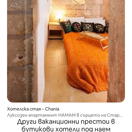
Хотелска стая – Chania
Луксозен апартамент HAMAM в сърцето на Стария
Други ваканционни престои в
град
бутикови хотели под наем