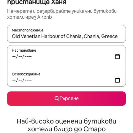
пристанище Ханя
Намерете и резервирайте уникални бутикови
хотели чрез Airbnb
Местоположение
Когато резултатите се покажат, използвайте клавишите 
Настаняване
Освобождаване
Търсене
Най-високо оценени бутикови
хотели близо до Старо