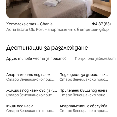
Хотелска стая – Chania
Средна оценк
4,87 (83)
Aoria Estate Old Port – апартамент с вътрешен двор
Дестинации за разглеждане
Други типове места за престой
Популярни забележит
Апартаменти под наем
Подходящи за домашни любимци места под наем
Старо венецианско пристанище Ханя
Старо венецианско пристанище Ханя
Жилища под наем със закуска
Прилепени къщи под наем
Старо венецианско пристанище Ханя
Старо венецианско пристанище Ханя
Къщи под наем
Апартаменти с обслужване под наем
Старо венецианско пристанище Ханя
Старо венецианско пристанище Ханя