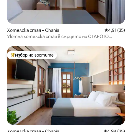
Хотелска стая – Chania
Средна оценк
4,91 (35)
Уютна хотелска стая в сърцето на СТАРОТО
ПРИСТАНИЩЕ
Избор на гостите
Най-популярен избор на гостите
Хотелска стая – Chania
Средна оценк
4,94 (35)