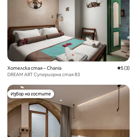
Хотелска стая – Chania
Средна о
5 (3)
DREAM ART Супериорна стая B3
Избор на гостите
Избор на гостите