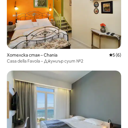
Хотелска стая – Chania
Средна о
5 (6)
Casa della Favola – Джуниър суит №2