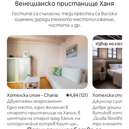
венецианско пристанище Ханя
Гостите са съгласни: тези престои са високо
оценени заради тяхното местоположение,
чистота и др.
Избор на гости
Избор на гости
Хотелска стая – Chania
Средна оценка: 4,84 от 5, 12
4,84 (121)
Хотелска стая –
Двуетажен апартамент
Джуниър суит, и
град, в сърцето 
Едно място, едно желание! В
Добре дошли в н
старото пристанище на Хания, в
бутиков хотел в
центъра на стария град Хания, на
„Qualia Slowlife S
историческия остров Крит ще
три елегантно 