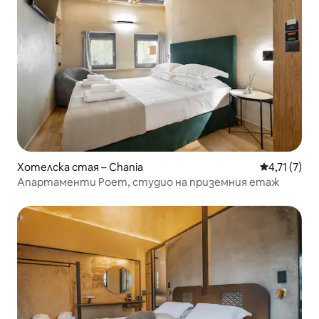
Хотелска стая – Chania
Средна оцен
4,71 (7)
Апартаменти Poem, студио на приземния етаж