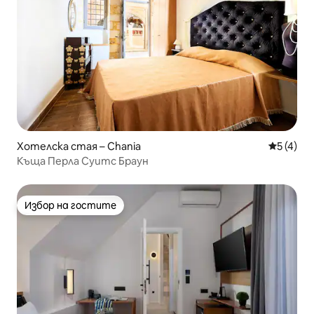
Хотелска стая – Chania
Средна о
5 (4)
Къща Перла Суитс Браун
Избор на гостите
Избор на гостите