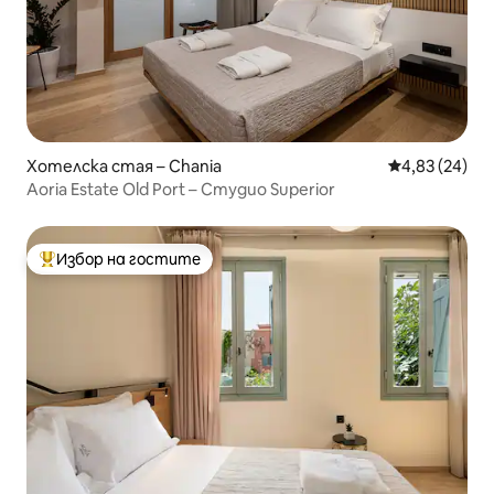
Хотелска стая – Chania
Средна оценк
4,83 (24)
Aoria Estate Old Port – Студио Superior
Избор на гостите
Най-популярен избор на гостите