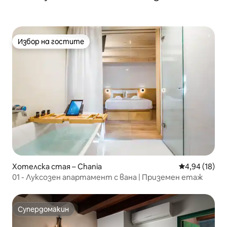
Избор на гостите
Избор на гостите
Хотелска стая – Chania
Средна оценк
4,94 (18)
01 - Луксозен апартамент с вана | Приземен етаж
Супердомакин
Супердомакин