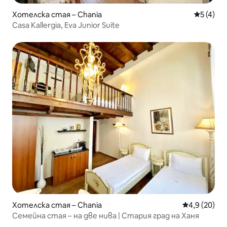
Хотелска стая – Chania
Средна о
5 (4)
Casa Kallergia, Eva Junior Suite
Хотелска стая – Chania
Средна оцен
4,9 (20)
Семейна стая – на две нива | Стария град на Ханя