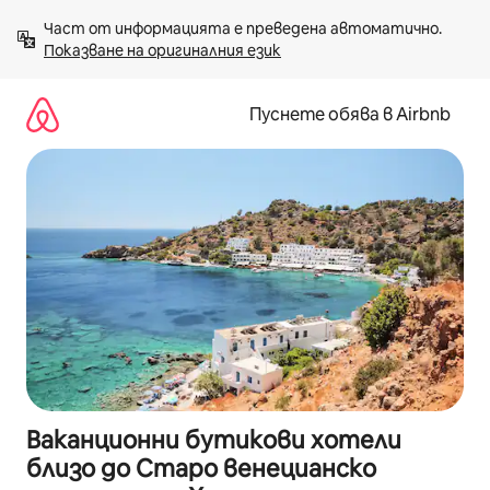
Пропускане
Част от информацията е преведена автоматично. 
към
Показване на оригиналния език
съдържанието
Пуснете обява в Airbnb
Ваканционни бутикови хотели
близо до Старо венецианско