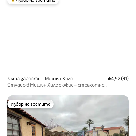
Избор на гостите
Най-популярен избор на гостите
Къща за гости – Мишън Хилс
Средна оценк
4,92 (91)
Студио в Мишън Хилс с офис – страхотно
местоположение
Избор на гостите
Избор на гостите