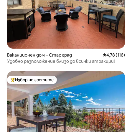
Ваканционен дом – Стар град
Средна оценка
4,78 (116)
Удобно разположение близо до всички атракции!
Избор на гостите
Най-популярен избор на гостите