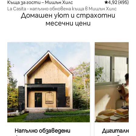
Къща за гости – Мишън Хилс
Средна оценка
4,92 (495)
La Casita - напълно обновена къща в Мишън Хилс
Домашен уют и страхотни
месечни цени
Напълно обзаведени
Дигитални н