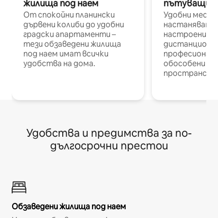
жилища под наем
пътуващи п
От спокойни планински
Удобни места
дървени колиби до удобни
настаняване 
градски апартаменти –
настроени и
тези обзаведени жилища
дистанционн
под наем имат всички
професионалис
удобства на дома.
обособени р
пространств
Удобства и предимства за по-
дългосрочни престои
Обзаведени жилища под наем