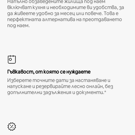
Напълно обзаведените жилища под наем
включват кухня и необходимите ви удобства, за
да живеете удобно за месец или повече. Това е
перфектната алтернатива на преотдаването
под наем.
Гъвкавост, от която се нуждаете
Изберете точните дати за настаняване и
напускане и резервирайте лесно онлайн, без
допълнителни задължения и документи.*