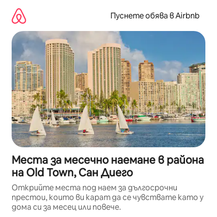
Пропускане
към
Пуснете обява в Airbnb
съдържанието
Места за месечно наемане в района
на Old Town, Сан Диего
Открийте места под наем за дългосрочни
престои, които ви карат да се чувствате като у
дома си за месец или повече.