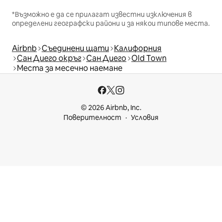
*Възможно е да се прилагат известни изключения в
определени географски райони и за някои типове места.
Airbnb
Съединени щати
Калифорния
Сан Диего окръг
Сан Диего
Old Town
Места за месечно наемане
© 2026 Airbnb, Inc.
Поверителност
Условия