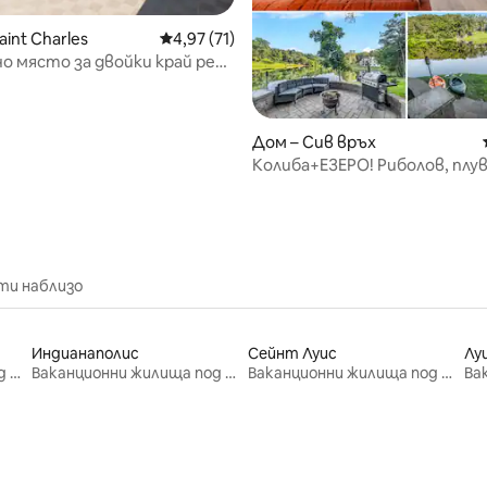
т 5, 123 отзива
int Charles
Средна оценка: 4,97 от 5, 71 отзива
4,97 (71)
о място за двойки край река
и!
Дом – Сив връх
Колиба+ЕЗЕРО! Риболов, плув
каяк*Близо до Purina и SixFlag
ти наблизо
Индианаполис
Сейнт Луис
Лу
Ваканционни жилища под наем
Ваканционни жилища под наем
Ваканционни жилища под наем