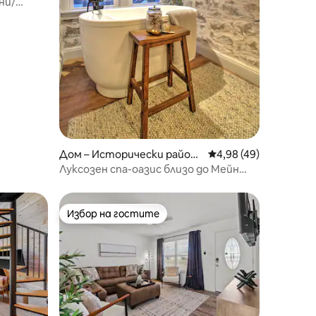
ни/
Дом – Исторически район
Средна оценка: 4,98
4,98 (49)
Свети Шарл
Луксозен спа-оазис близо до Мейн
Стрийт.
Избор на гостите
Избор на гостите