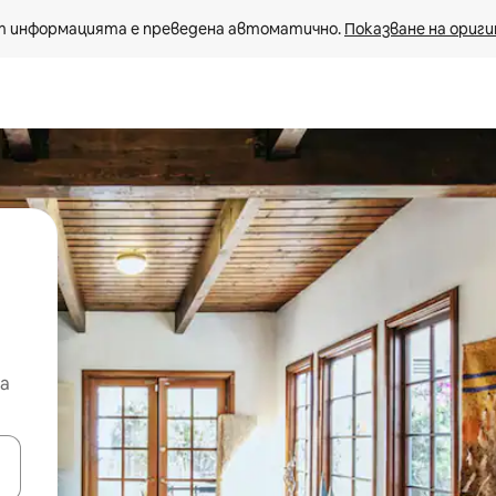
 информацията е преведена автоматично. 
Показване на ориги
а
е клавишите със стрелки нагоре и надолу или навигирайте с д