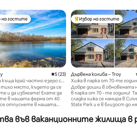
 на гостите
Избор на гостите
улярен избор на гостите
Най-популярен избор на гос
от 5, 23 отзива
oy
Средна оценка: 5 от 5, 23 отзива
5 (23)
Дървена колиба – Troy
 къща край частно езеро с
Хижа в парка от 70-те годин
акра
тихо място, където да се
Добре дошли в обновената 
 да избягате! Елате да
в парка от 70 - те години! Т
те в нашата ферма от 40
сладка хижа се намира в Cuive
а се отпуснете в нашата
State Park и е в близост до н
ай езерото, където можете
места за сватби. Дървенат
сладите на риболов,
е три спални и две бани, кое
а във ваканционните жилища в р
каране на кану и др.!
чудесно за семейни пътуван
е се на чисто новата
просто за кратка почивка п
 изглед към езерото, гледане
почивните дни. Силно преп