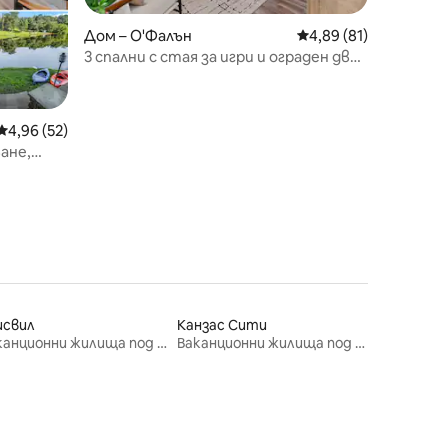
Дом – О'Фалън
Средна оценка: 4,89
4,89 (81)
3 спални с стая за игри и ограден двор
| О'Фалън, Мисури
Средна оценка: 4,96 от 5, 52 отзива
4,96 (52)
ане,
s
исвил
Канзас Сити
Ваканционни жилища под наем
Ваканционни жилища под наем