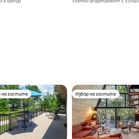
л Корнър
Уютен апартамент с 3 спал
семеен комфорт и удобно
местоположение
 на гостите
Избор на гостите
улярен избор на гостите
Избор на гостите