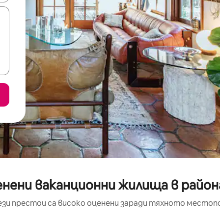
енени ваканционни жилища в района
ези престои са високо оценени заради тяхното местоп