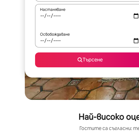
Настаняване
Освобождаване
Търсене
Най-високо оц
Гостите са съгласни: т