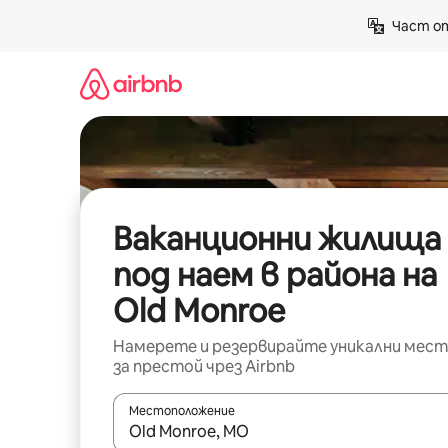
Пропускане
Част от
към
съдържанието
Ваканционни жилища
под наем в района на
Old Monroe
Намерете и резервирайте уникални мест
за престой чрез Airbnb
Местоположение
Когато резултатите се покажат, използвайт