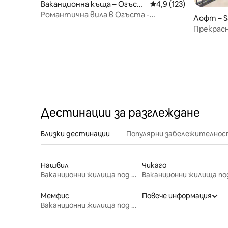
Ваканционна къща – Огъст
Средна оценка: 4,9 о
4,9 (123)
а
Романтична вила в Огъста -
Лофт – Sa
Отпуснете се и се откъснете от
Прекрасн
ежедневието!
Мисисип
Дестинации за разглеждане
Близки дестинации
Популярни забележителнос
Нашвил
Чикаго
Ваканционни жилища под наем
Мемфис
Повече информация
Ваканционни жилища под наем