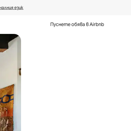
налния език
Пуснете обява в Airbnb
окосване или плъзгане.