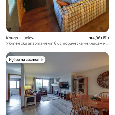
Кондо – Ludlow
Средна оценка
4,96 (151)
Уютен ски апартамент в историческа мелница – на
маршрут на совалка
Избор на гостите
Избор на гостите