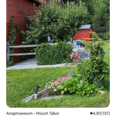
Апартамент – Mount Tabor
Средна оценка
4,93 (137)