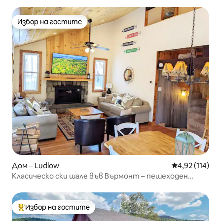
Избор на гостите
Избор на гостите
Дом – Ludlow
Средна оценка
4,92 (114)
Класическо ски шале във Върмонт – пешеходен
достъп до ски лифт Okemo
Избор на гостите
Най-популярен избор на гостите