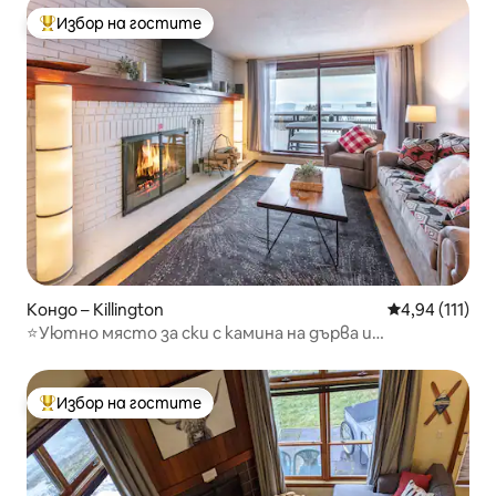
Избор на гостите
Най-популярен избор на гостите
Кондо – Killington
Средна оценка
4,94 (111)
⭐️Уютно място за ски с камина на дърва и
суперголямо двойно легло
Избор на гостите
Най-популярен избор на гостите