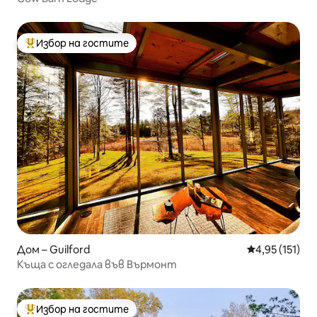
Избор на гостите
Най-популярен избор на гостите
Дом – Guilford
Средна оценка
4,95 (151)
Къща с огледала във Върмонт
Избор на гостите
Най-популярен избор на гостите