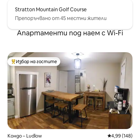
Stratton Mountain Golf Course
Препоръчвано от 45 местни жители
Апартаменти под наем с Wi-Fi
Избор на гостите
Най-популярен избор на гостите
Кондо – Ludlow
Средна оценка
4,99 (148)