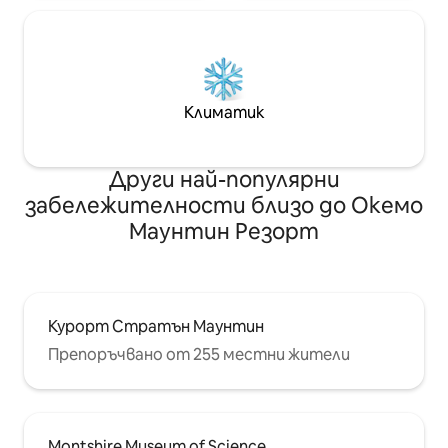
Климатик
Други най-популярни
забележителности близо до Окемо
Маунтин Резорт
Курорт Стратън Маунтин
Препоръчвано от 255 местни жители
Montshire Museum of Science