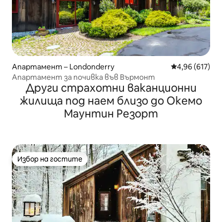
Апартамент – Londonderry
Средна оценка
4,96 (617)
Апартамент за почивка във Върмонт
Други страхотни ваканционни
жилища под наем близо до Окемо
Маунтин Резорт
Избор на гостите
Избор на гостите