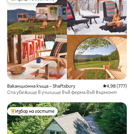
Най-популярен избор на гостите
Ваканционна къща – Shaftsbury
Средна оценка
4,98 (777)
Спа убежище в училище във ферма във Върмонт
Избор на гостите
Най-популярен избор на гостите