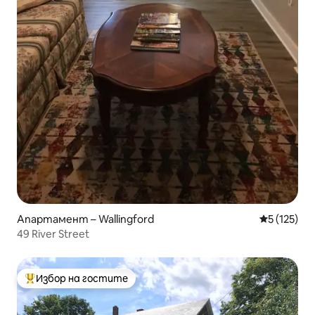
Апартамент – Wallingford
Средна оце
5 (125)
49 River Street
Избор на гостите
Най-популярен избор на гостите