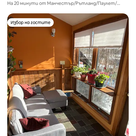
На 20 минути от Манчестър/Рътланд/Паулет/
Ландгроув
Избор на гостите
Избор на гостите