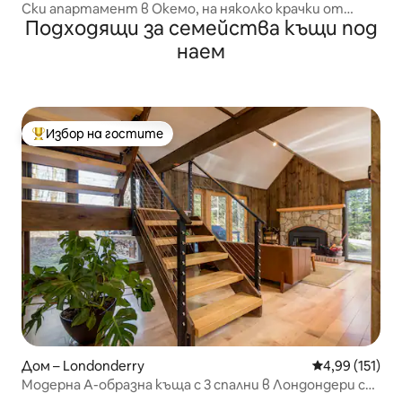
Ски апартамент в Окемо, на няколко крачки от
Подходящи за семейства къщи под
пистите. Модерен и уютен
наем
Избор на гостите
Най-популярен избор на гостите
Дом – Londonderry
Средна оценка
4,99 (151)
Модерна А-образна къща с 3 спални в Лондондери с
езеро