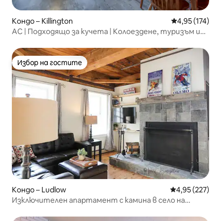
Кондо – Killington
Средна оценка
4,95 (174)
AC | Подходящо за кучета | Колоездене, туризъм и
почивка
Избор на гостите
Избор на гостите
Кондо – Ludlow
Средна оценка
4,95 (227)
Изключителен апартамент с камина в село на
маршрут за трансфер