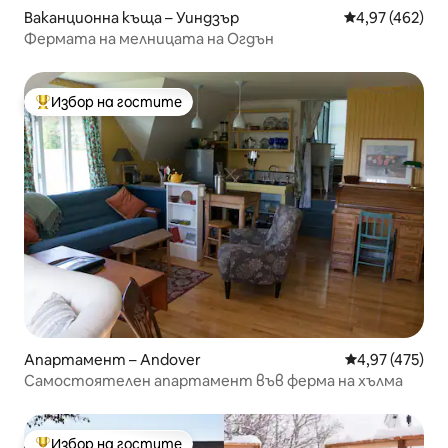
Ваканционна къща – Уиндзър
Средна оценка
4,97 (462)
Фермата на мелницата на Огдън
Избор на гостите
Най-популярен избор на гостите
Апартамент – Andover
Средна оценка
4,97 (475)
Самостоятелен апартамент във ферма на хълма
Избор на гостите