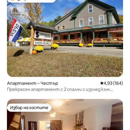
Най-популярен избор на гостите
Апартамент – Честър
Средна оценка
4,93 (164)
Прекрасен апартамент с 2 спални с изглед към
веранда и езеро
Избор на гостите
Избор на гостите