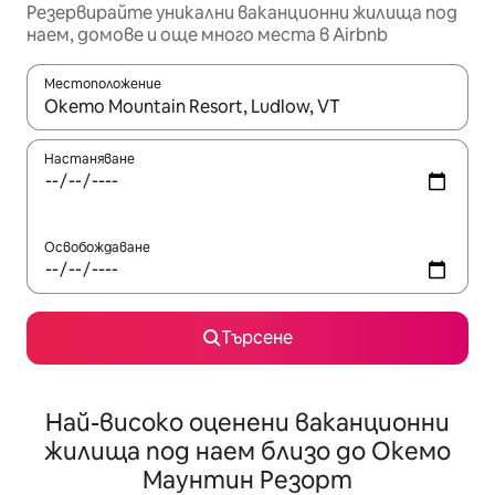
Резервирайте уникални ваканционни жилища под
наем, домове и още много места в Airbnb
Местоположение
Когато резултатите се покажат, използвайте клавишите 
Настаняване
Освобождаване
Търсене
Най-високо оценени ваканционни
жилища под наем близо до Окемо
Маунтин Резорт