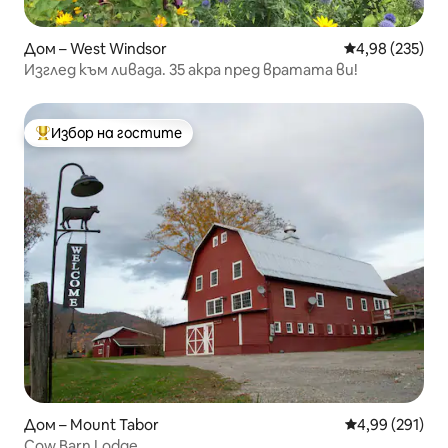
Дом – West Windsor
Средна оценка
4,98 (235)
Изглед към ливада. 35 акра пред вратата ви!
Избор на гостите
Най-популярен избор на гостите
Дом – Mount Tabor
Средна оценка
4,99 (291)
Cow Barn Lodge