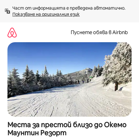
Пропускане
Част от информацията е преведена автоматично. 
към
Показване на оригиналния език
съдържанието
Пуснете обява в Airbnb
Места за престой близо до Окемо
Маунтин Резорт