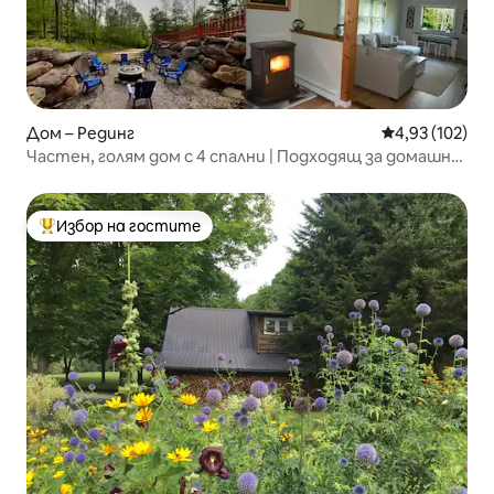
Дом – Рединг
Средна оценка
4,93 (102)
Частен, голям дом с 4 спални | Подходящ за домашни
любимци | 10 акра
Избор на гостите
Най-популярен избор на гостите