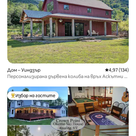
Дом – Уиндзър
Средна оценка
4,97 (134)
Персонализирана дървена колиба на връх Аскътни с
гледка в далечината
Избор на гостите
Най-популярен избор на гостите