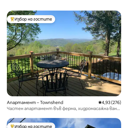
Избор на гостите
Най-популярен избор на гостите
Апартамент – Townshend
Средна оценка
4,93 (276)
Частен апартамент във ферма, хидромасажна вана
с гледка!
Избор на гостите