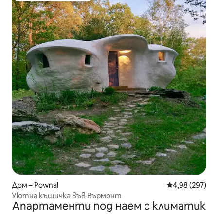
Дом – Pownal
Средна оценка
4,98 (297)
Уютна къщичка във Върмонт
Апартаменти под наем с климатик