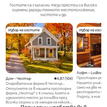
Гостите са съгласни: тези престои са високо
оценени заради тяхното местоположение,
чистота и др.
Избор на гостите
Избор на гости
Избор на гостите
Избор на гости
Лофт – Ludlow
Просторен рен
Дом – Честър
Средна оценка: 4,87 от 5, 104
4,87 (104)
в хамбар на 100 а
Нашето уникалн
Очарователна ферма в Честър
само на две мил
близо до VT Slopes
Отпуснете се в нашата просторна
ресторанти и сл
ферма „Честър“ с 4 спални, която е
Лъдлоу, а ние см
идеалното място за почивка през
великолепните 
всички сезони и се намира на няколко
Бътърмилк Фолс 
минути от Окемо, Маджик и Бромли.