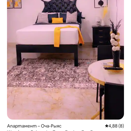
Апартамент – Оча-Рыяс
Средна оцен
4,88 (8)