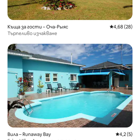
Къща за гости – Оча-Рыяс
Средна оценк
4,68 (28)
Търпеливо изчакване
Вила – Runaway Bay
Средна оце
4,2 (5)