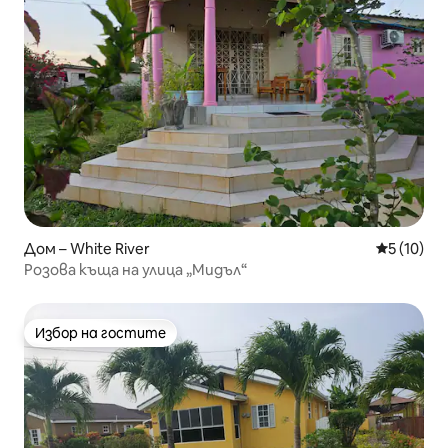
Дом – White River
Средна оц
5 (10)
Розова къща на улица „Мидъл“
Избор на гостите
Избор на гостите