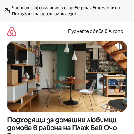
Пропускане
Част от информацията е преведена автоматично. 
към
Показване на оригиналния език
съдържанието
Пуснете обява в Airbnb
Подходящи за домашни любимци
домове в района на Плаж Бей Очо