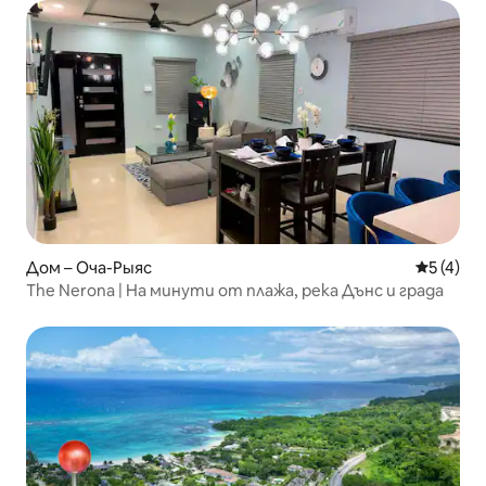
Дом – Оча-Рыяс
Средна о
5 (4)
The Nerona | На минути от плажа, река Дънс и града