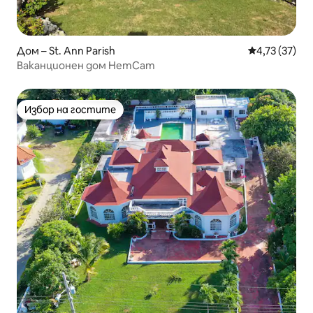
Дом – St. Ann Parish
Средна оценк
4,73 (37)
Ваканционен дом HemCam
Избор на гостите
Избор на гостите