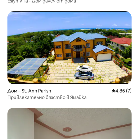
Eslyn VIlla - Дом далеч от дома
Дом – St. Ann Parish
Средна оцен
4,86 (7)
Привлекателно бягство в Ямайка