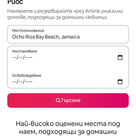
Риос
Намерете и резервирайте чрез Airbnb уникални
домове, подходящи за домашни любимци
Местоположение
Когато резултатите се покажат, използвайте клавишите 
Настаняване
Освобождаване
Търсене
Най-високо оценени места под
наем, подходящи за домашни