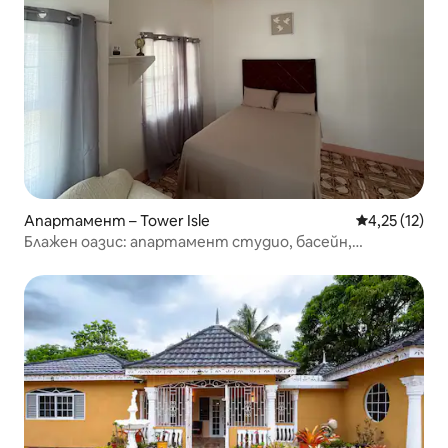
Апартамент – Tower Isle
Средна оценк
4,25 (12)
Блажен оазис: апартамент студио, басейн,
кухненски бокс