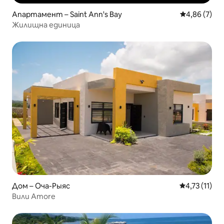
Апартамент – Saint Ann's Bay
Средна оцен
4,86 (7)
Жилищна единица
Дом – Оча-Рыяс
Средна оцен
4,73 (11)
Вили Amore