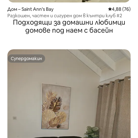
Дом – Saint Ann's Bay
Средна оценк
4,88 (76)
Разкошен, частен и сигурен дом в кънтри клуб #2
Подходящи за домашни любимци
домове под наем с басейн
Супердомакин
Супердомакин