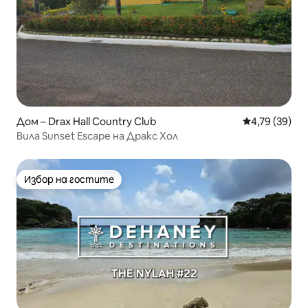
Дом – Drax Hall Country Club
Средна оценк
4,79 (39)
Вила Sunset Escape на Дракс Хол
Избор на гостите
Избор на гостите