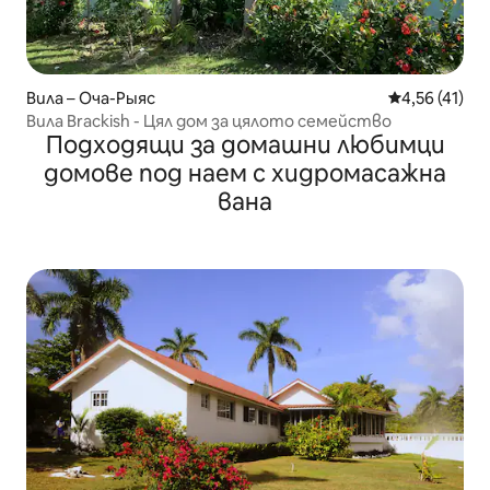
Вила – Оча-Рыяс
Средна оценк
4,56 (41)
Вила Brackish - Цял дом за цялото семейство
Подходящи за домашни любимци
домове под наем с хидромасажна
вана