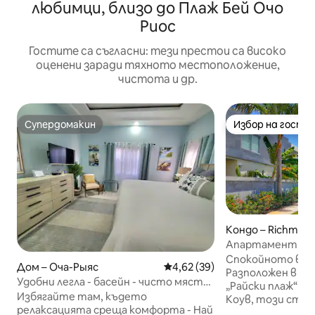
любимци, близо до Плаж Бей Очо
Риос
Гостите са съгласни: тези престои са високо
оценени заради тяхното местоположение,
чистота и др.
Супердомакин
Избор на гости
Супердомакин
Избор на гости
Кондо – Richmon
Апартамент Para
2BDR Richmond
Спокойното ви у
Дом – Оча-Рыяс
Средна оценка: 4,62 от 5, 39
4,62 (39)
Разположен в за
Удобни легла - басейн - чисто място
„Райски плаж“ б
за кратка почивка на 2 минути до
Избягайте там, където
Коув, този стил
Очо Риос
релаксацията среща комфорта - Най
апартамент разпо