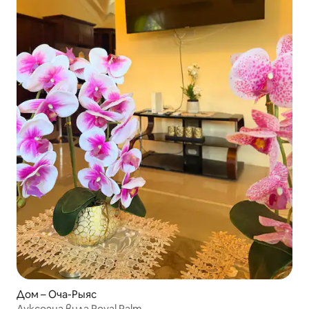
Дом – Оча-Рыяс
Луксозна вила Royal Palm