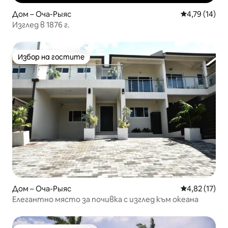
Дом – Оча-Рыяс
Средна оценк
4,79 (14)
Изглед в 1876 г.
Избор на гостите
Избор на гостите
Дом – Оча-Рыяс
Средна оценк
4,82 (17)
Елегантно място за почивка с изглед към океана