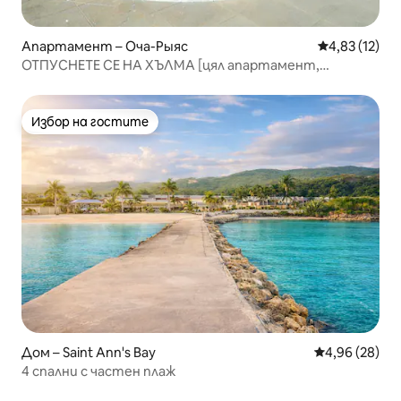
Апартамент – Оча-Рыяс
Средна оценк
4,83 (12)
ОТПУСНЕТЕ СЕ НА ХЪЛМА [цял апартамент,
безплатен Wi - Fi]
Избор на гостите
Избор на гостите
Дом – Saint Ann's Bay
Средна оценк
4,96 (28)
4 спални с частен плаж