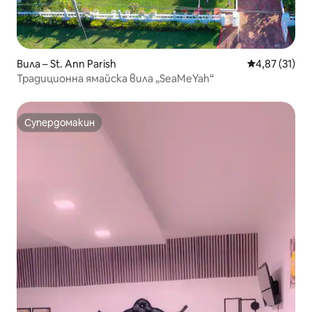
Вила – St. Ann Parish
Средна оценк
4,87 (31)
Традиционна ямайска вила „SeaMeYah“
Супердомакин
Супердомакин