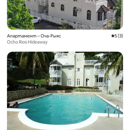
Апартамент – Оча-Рыяс
Средна о
5 (3)
Ocho Rios Hideaway