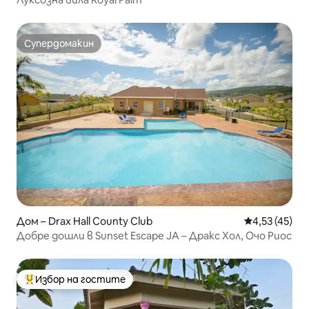
Супердомакин
Супердомакин
Дом – Drax Hall County Club
Средна оценк
4,53 (45)
Добре дошли в Sunset Escape JA – Дракс Хол, Очо Риос
Избор на гостите
Най-популярен избор на гостите