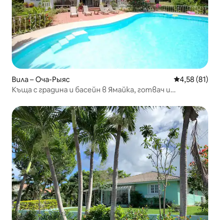
Вила – Оча-Рыяс
Средна оценк
4,58 (81)
Къща с градина и басейн в Ямайка, готвач и
домакински услуги