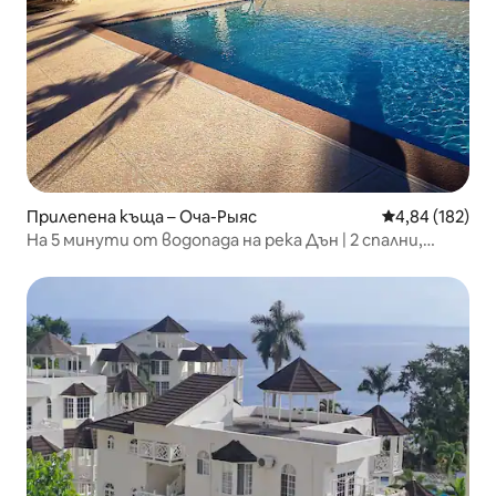
Прилепена къща – Оча-Рыяс
Средна оценка
4,84 (182)
На 5 минути от водопада на река Дън | 2 спални,
басейн, балкон