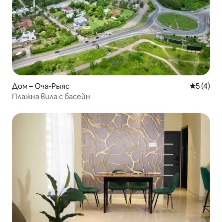
Дом – Оча-Рыяс
Средна о
5 (4)
Плажна вила с басейн