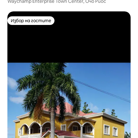
Waychamp Enterprise Town Center, Очо Риос
Избор на гостите
Избор на гостите