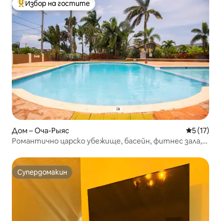
Избор на гостите
Най-популярен избор на гостите
Дом – Оча-Рыяс
Средна оц
5 (17)
Романтично царско убежище, басейн, фитнес зала,
суперголямо двойно легло.
Супердомакин
Супердомакин