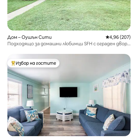
Дом – Оушън Сити
Средна оценка
4,96 (207)
Подходящо за домашни любимци SFH с ограден двор,
на 2 пресечки от ПЛАЖА!
Избор на гостите
Най-популярен избор на гостите