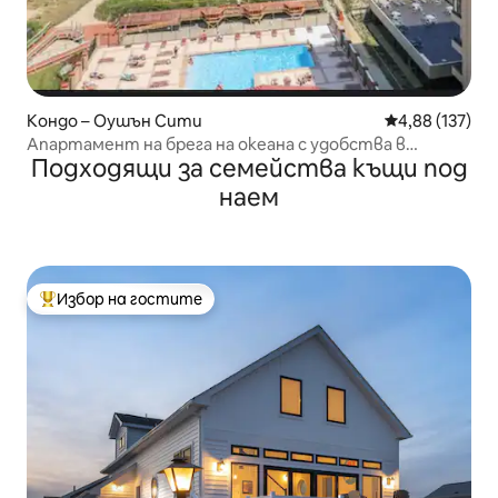
Кондо – Оушън Сити
Средна оценка
4,88 (137)
Апартамент на брега на океана с удобства в
Подходящи за семейства къщи под
курорта 3 спални и 3 басейна
наем
Избор на гостите
Най-популярен избор на гостите