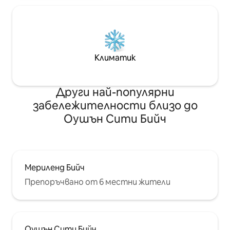
Климатик
Други най-популярни
забележителности близо до
Оушън Сити Бийч
Мериленд Бийч
Препоръчвано от 6 местни жители
Оушън Сити Бийч