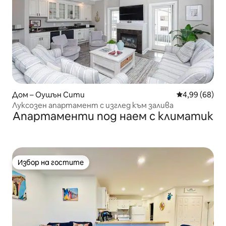
Дом – Оушън Сити
Средна оценк
4,99 (68)
Луксозен апартамент с изглед към залива
Апартаменти под наем с климатик
Избор на гостите
Избор на гостите