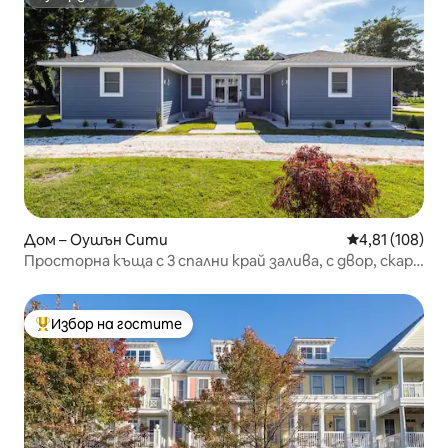
Супердомакин
Дом – Оушън Сити
Средна оценка
4,81 (108)
Просторна къща с 3 спални край залива, с двор, скара
и огнище
Избор на гостите
Най-популярен избор на гостите