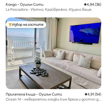
Кондо – Оушън Сити
Средна оценк
4,94 (36)
La Pescadora - Уютно. Крайбрежно. Изцяло ваше.
Избор на гостите
Най-популярен избор на гостите
Прилепена къща – Оушън Сити
Средна оценк
4,91 (54)
Ocean 14 – невероятни гледки към брега и достъп до
плажа