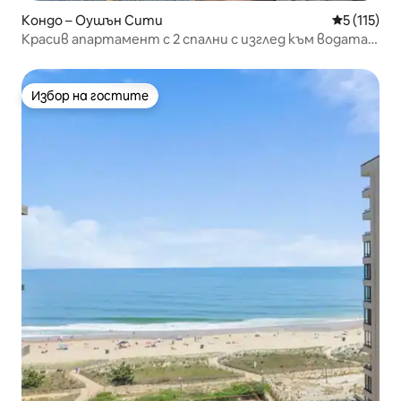
Кондо – Оушън Сити
Средна оце
5 (115)
Красив апартамент с 2 спални с изглед към водата,
с док и близо до плажа
Избор на гостите
Избор на гостите