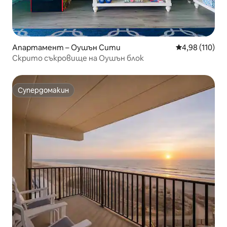
Апартамент – Оушън Сити
Средна оценка
4,98 (110)
Скрито съкровище на Оушън блок
Супердомакин
Супердомакин