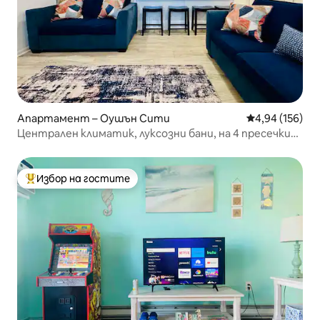
Апартамент – Оушън Сити
Средна оценка
4,94 (156)
Централен климатик, луксозни бани, на 4 пресечки
от плажа!
Избор на гостите
Най-популярен избор на гостите