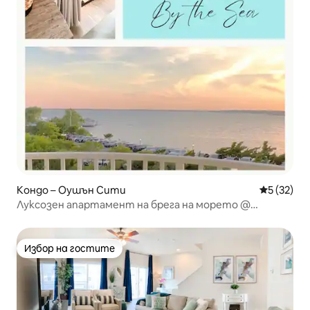
Кондо – Оушън Сити
Средна оц
5 (32)
Луксозен апартамент на брега на морето @
Coconut Malorie OC
Избор на гостите
Избор на гостите