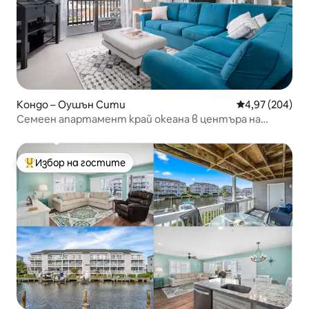
Кондо – Оушън Сити
Средна оценка
4,97 (204)
Семеен апартамент край океана в центъра на
Ориндж Каунти
Избор на гостите
Най-популярен избор на гостите