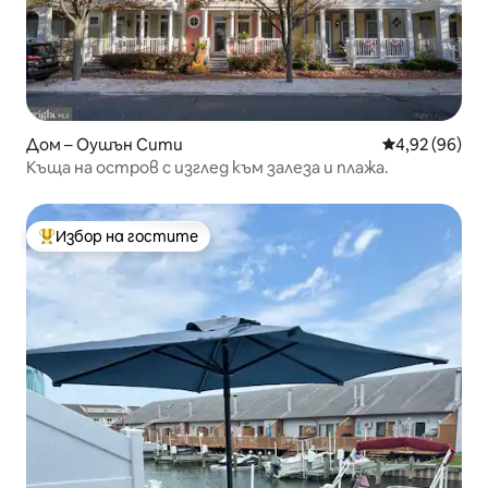
Дом – Оушън Сити
Средна оценк
4,92 (96)
Къща на остров с изглед към залеза и плажа.
Избор на гостите
Най-популярен избор на гостите