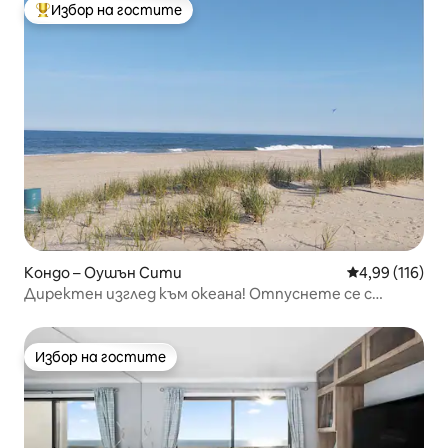
Избор на гостите
Най-популярен избор на гостите
Кондо – Оушън Сити
Средна оценка
4,99 (116)
Директен изглед към океана! Отпуснете се с
изглед към океана
Избор на гостите
Избор на гостите