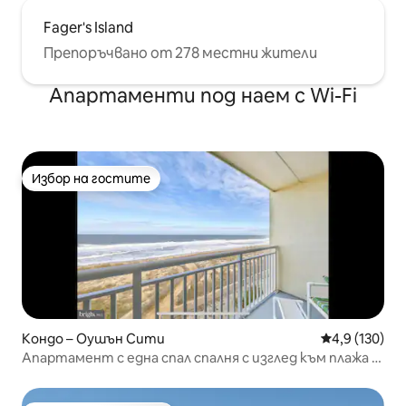
Fager's Island
Препоръчвано от 278 местни жители
Апартаменти под наем с Wi-Fi
Избор на гостите
Избор на гостите
Кондо – Оушън Сити
Средна оценк
4,9 (130)
Апартамент с една спал спалня с изглед към плажа в
центъра на града