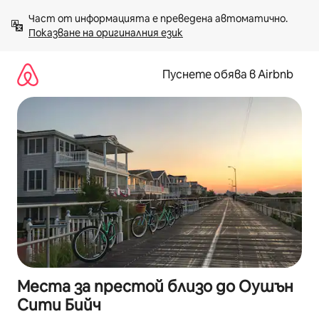
Пропускане
Част от информацията е преведена автоматично. 
към
Показване на оригиналния език
съдържанието
Пуснете обява в Airbnb
Места за престой близо до Оушън
Сити Бийч