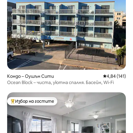
Кондо – Оушън Сити
Средна оценка
4,84 (141)
Ocean Block – чиста, уютна спалня. Басейн, Wi-Fi
Избор на гостите
Най-популярен избор на гостите