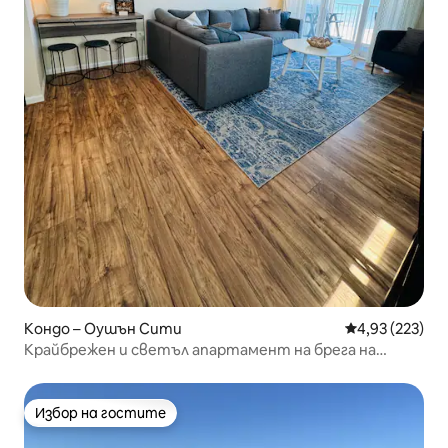
Кондо – Оушън Сити
Средна оценка
4,93 (223)
Крайбрежен и светъл апартамент на брега на
океана
Избор на гостите
Избор на гостите