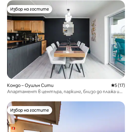
Избор на гостите
Избор на гостите
Кондо – Оушън Сити
Средна оц
5 (17)
Апартамент в центъра, паркинг, близо до плажа и
крайбрежната алея
Избор на гостите
Избор на гостите