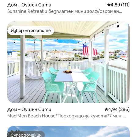
Дом – Оушън Сити
Средна оценка
4,89 (111)
Sunshine Retreat и безплатен мини голф/огромен
басейн
Избор на гостите
Избор на гостите
Дом – Оушън Сити
Средна оценка
4,94 (286)
Mad Men Beach House*Подходящо за кучета*7 мин.
пеша до морето*КИНО НА ОТКРИТО*Частен
кей*РАБОТНО МЯСТО*Ново легло
Супердомакин