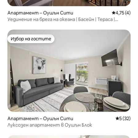
Апартамент – Оушън Сити
Средна оцен
4,75 (4)
Уединение на брега на океана | Басейн | Тераса |
2 балкона
Избор на гостите
Избор на гостите
Апартамент – Оушън Сити
Средна оц
5 (32)
Луксозен апартамент в Оушън Блок