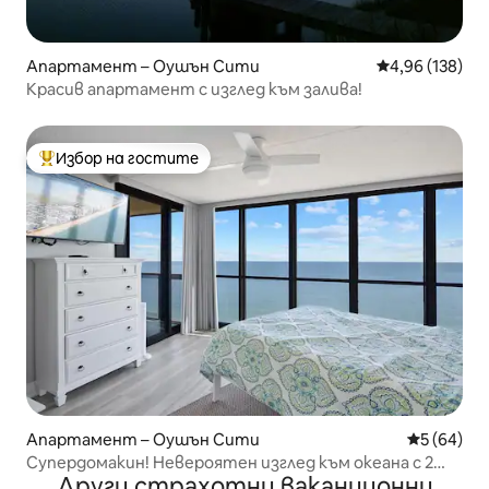
Апартамент – Оушън Сити
Средна оценка
4,96 (138)
Красив апартамент с изглед към залива!
Избор на гостите
Най-популярен избор на гостите
Апартамент – Оушън Сити
Средна оц
5 (64)
Супердомакин! Невероятен изглед към океана с 2
Други страхотни ваканционни
басейна!