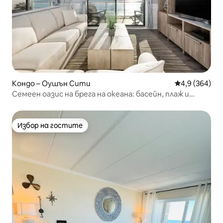
Кондо – Оушън Сити
Средна оценк
4,9 (364)
Семеен оазис на брега на океана: басейн, плаж и
паркинг!
Избор на гостите
Избор на гостите