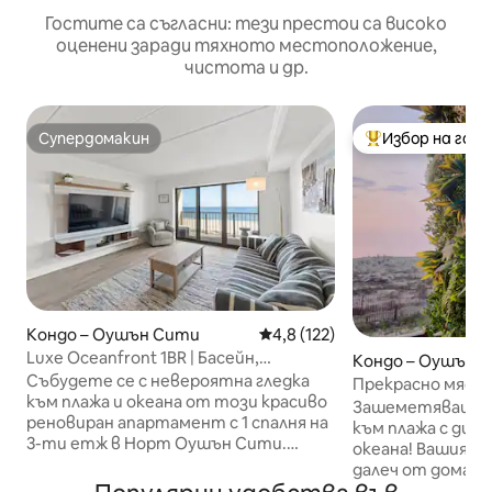
Гостите са съгласни: тези престои са високо
оценени заради тяхното местоположение,
чистота и др.
Супердомакин
Избор на гос
Супердомакин
Най-популярен 
Кондо – Оушън Сити
Средна оценка: 4,8 от 5, 12
4,8 (122)
Luxe Oceanfront 1BR | Басейн,
Кондо – Оушън 
хидромасажна вана, тераса за
Събудете се с невероятна гледка
Прекрасно място
слънчеви бани
към плажа и океана от този красиво
Суперголямо дво
Зашеметяващ ап
реновиран апартамент с 1 спалня на
гледка към океан
към плажа с дир
3-ти етж в Норт Оушън Сити.
океана! Вашият 
Възползвайте се от директен
далеч от дома! В
достъп до плажа, едно резервирано
нуждаете, точно