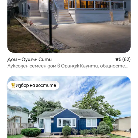
Дом – Оушън Сити
Средна оц
5 (62)
Луксозен семеен дом в Ориндж Каунти, общностен
басейн, барбекю
Избор на гостите
Най-популярен избор на гостите