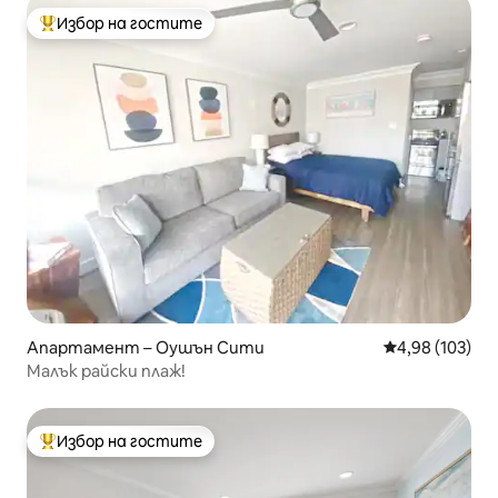
Избор на гостите
Най-популярен избор на гостите
Апартамент – Оушън Сити
Средна оценка
4,98 (103)
Малък райски плаж!
Избор на гостите
Най-популярен избор на гостите