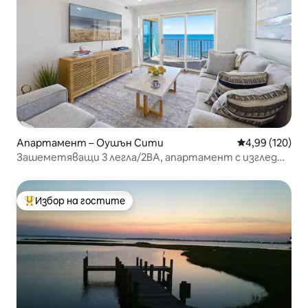
Апартамент – Оушън Сити
Средна оценка
4,99 (120)
Зашеметяващи 3 легла/2BA, апартамент с изглед
към океана
Избор на гостите
Най-популярен избор на гостите