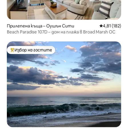
Прилепена къща – Оушън Сити
Средна оценка
4,81 (182)
Beach Paradise 107D – дом на плажа в Broad Marsh OC
Избор на гостите
Най-популярен избор на гостите