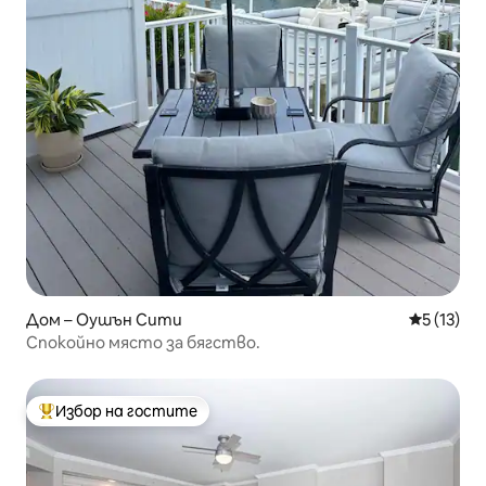
Дом – Оушън Сити
Средна оц
5 (13)
Спокойно място за бягство.
Избор на гостите
Най-популярен избор на гостите