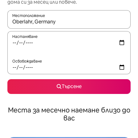
дома си за месец или повече.
Местоположение
Когато резултатите се покажат, използвайте клавишите 
Настаняване
Освобождаване
Търсене
Места за месечно наемане близо до
вас