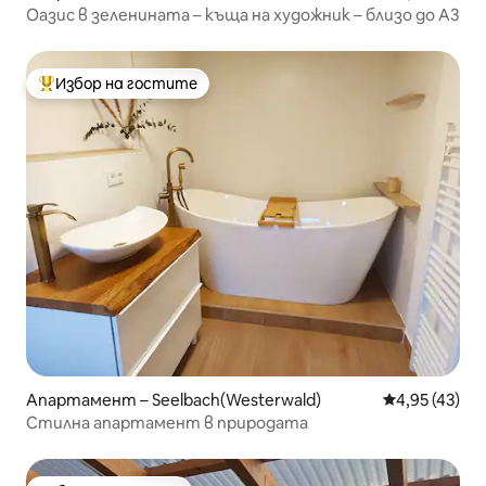
Оазис в зеленината – къща на художник – близо до A3
Избор на гостите
Най-популярен избор на гостите
Апартамент – Seelbach(Westerwald)
Средна оценк
4,95 (43)
Стилна апартамент в природата