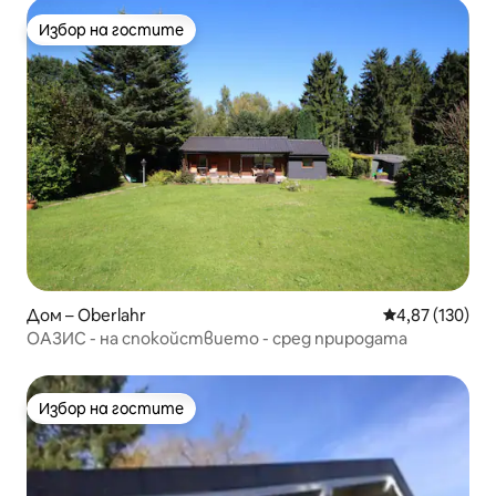
Избор на гостите
Избор на гостите
Дом – Oberlahr
Средна оценка
4,87 (130)
ОАЗИС - на спокойствието - сред природата
Избор на гостите
Избор на гостите