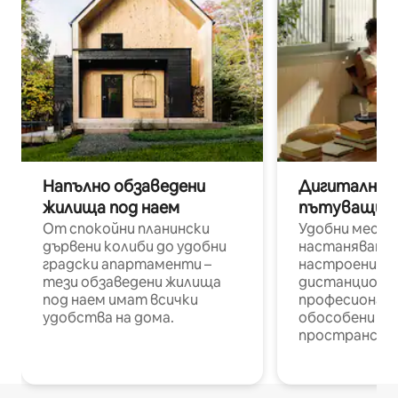
Напълно обзаведени
Дигитални н
жилища под наем
пътуващи п
От спокойни планински
Удобни места
дървени колиби до удобни
настаняване 
градски апартаменти –
настроени и
тези обзаведени жилища
дистанционн
под наем имат всички
професионалис
удобства на дома.
обособени р
пространств