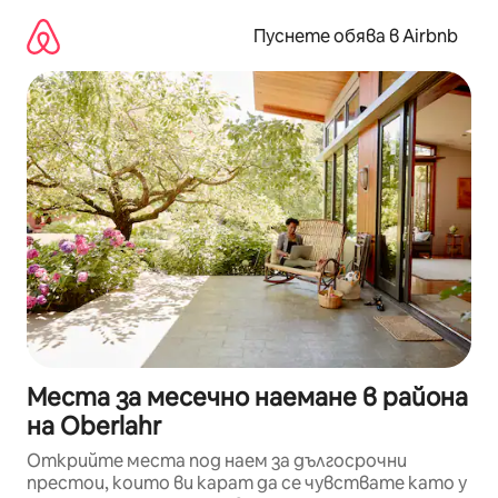
Пропускане
към
Пуснете обява в Airbnb
съдържанието
Места за месечно наемане в района
на Oberlahr
Открийте места под наем за дългосрочни
престои, които ви карат да се чувствате като у