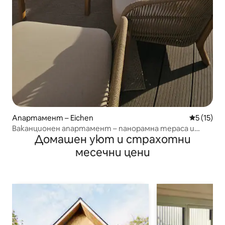
Апартамент – Eichen
Средна оц
5 (15)
Ваканционен апартамент – панорамна тераса и
Домашен уют и страхотни
спокойствие сред природата
месечни цени