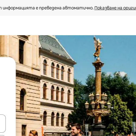
 информацията е преведена автоматично. 
Показване на ориги
е клавишите със стрелки нагоре и надолу или навигирайте с д