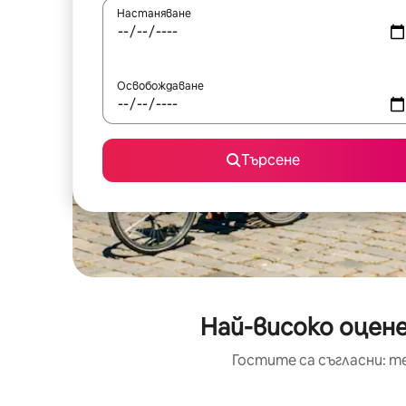
Настаняване
Освобождаване
Търсене
Най-високо оцене
Гостите са съгласни: т