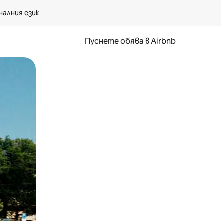
налния език
Пуснете обява в Airbnb
окосване или плъзгане.