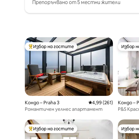
Препоръчвано от 5 местни жители
Избор на гостите
Избор 
Най-популярен избор на гостите
Избор 
Кондо – Praha 3
Средна оценка: 4,99 о
4,99 (261)
Кондо – P
Романтичен уелнес апартамент
P&S Кра
апартаме
Избор на гостите
Избор 
Най-популярен избор на гостите
Избор 