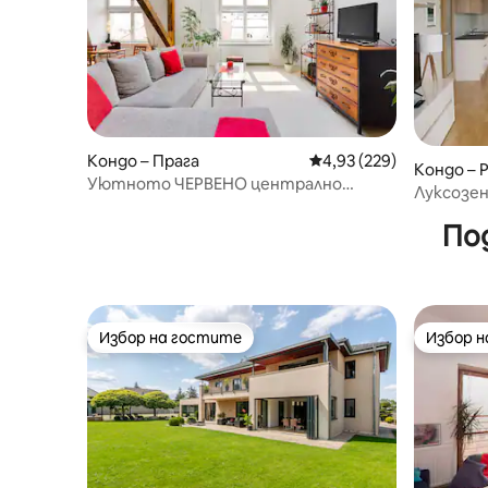
Кондо – Прага
Средна оценка: 4,93 о
4,93 (229)
Кондо – P
Уютното ЧЕРВЕНО централно
Луксозен
студио на Ленка
центъра 
По
Избор на гостите
Избор 
Избор на гостите
Избор 