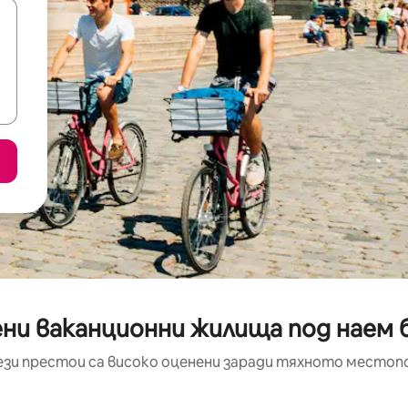
ни ваканционни жилища под наем 
ези престои са високо оценени заради тяхното местоп