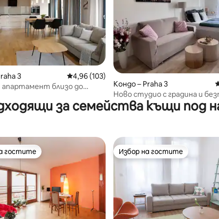
т 5, 229 отзива
raha 3
Средна оценка: 4,96 от 5, 103 отзива
4,96 (103)
Кондо – Praha 3
С
 апартамент близо до
Ново студио с градина и бе
на града с изглед
дходящи за семейства къщи под н
паркинг
на гостите
Избор на гостите
на гостите
Избор на гостите