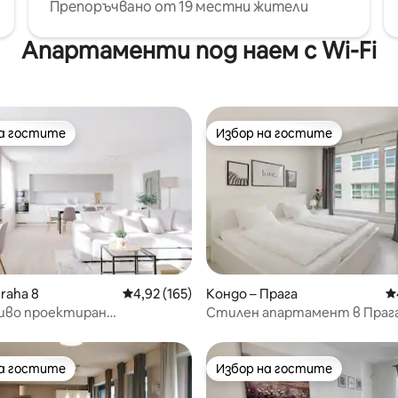
Препоръчвано от 19 местни жители
Апартаменти под наем с Wi-Fi
на гостите
Избор на гостите
на гостите
Избор на гостите
т 5, 261 отзива
raha 8
Средна оценка: 4,92 от 5, 165 отзива
4,92 (165)
Кондо – Прага
С
сиво проектиран
Стилен апартамент в Прага
нт, частен паркинг, 2 легла
безплатен паркинг
на гостите
Избор на гостите
на гостите
Избор на гостите