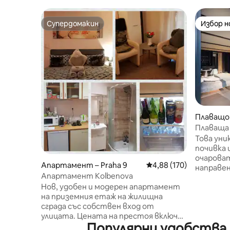
Супердомакин
Избор 
Супердомакин
Избор 
Плаващо 
Плаваща 
Това уни
почивка 
очарова
Апартамент – Praha 9
Средна оценка: 4,88 о
4,88 (170)
направен
Апартамент Kolbenova
детайли
Нов, удобен и модерен апартамент
изживее
на приземния етаж на жилищна
няма да 
сграда със собствен вход от
Можете 
улицата. Цената на престоя включва
да наблю
Популярни удобства 
кафе, чай, вода. Оборудван минибар
риба, ил