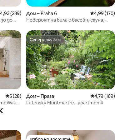
редна оценка: 4,93 от 5, 239 отзива
4,93 (239)
Дом – Praha 6
Средна оценка: 4,99 
4,99 (170)
зо до
Невероятна вила с басейн, сауна,
хидромасажна вана и безплатно
паркиране
Супердомакин
Супердомакин
Средна оценка: 5 от 5, 28 отзива
5 (28)
Дом – Прага
Средна оценка: 4,79 
4,79 (169)
imeWash
Letenský Montmartre - apartmen 4
к
Избор на гостите