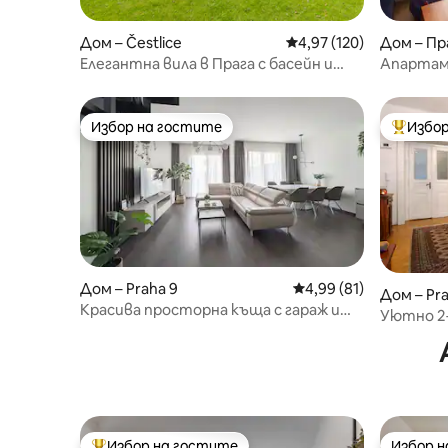
Дом – Čestlice
Средна оценка: 4,97 о
4,97 (120)
Дом – Пр
Елегантна вила в Прага с басейн и
Апартаме
тенис корт корт
Избор на гостите
Избор
Избор на гостите
Най-поп
Дом – Praha 9
Средна оценка: 4,99 
4,99 (81)
Дом – Pra
Красива просторна къща с гараж и
Уютно 2+
безплатно паркиране
Избор на гостите
Избор 