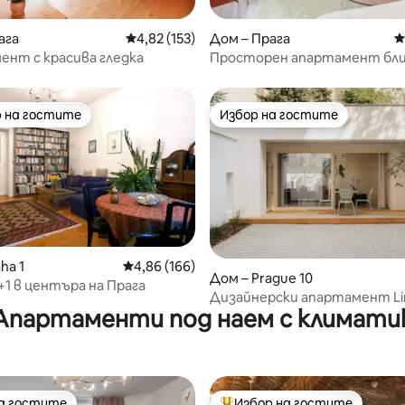
т 5, 120 отзива
ага
Средна оценка: 4,82 от 5, 153 отзива
4,82 (153)
Дом – Прага
С
нт с красива гледка
Просторен апартамент бли
площад „Венцеслас“
 на гостите
Избор на гостите
улярен избор на гостите
Избор на гостите
от 5, 81 отзива
ha 1
Средна оценка: 4,86 от 5, 166 отзива
4,86 (166)
Дом – Prague 10
1 в центъра на Прага
Дизайнерски апартамент L
Апартаменти под наем с климати
5
на гостите
Избор на гостите