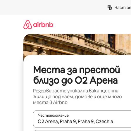
Пропускане
Част от
към
съдържанието
Места за престой
близо до O2 Арена
Резервирайте уникални ваканционни
жилища под наем, домове и още много
места в Airbnb
Местоположение
Когато резултатите се покажат, използвайт