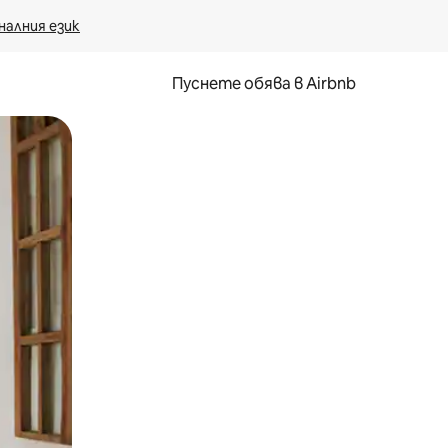
налния език
Пуснете обява в Airbnb
окосване или плъзгане.