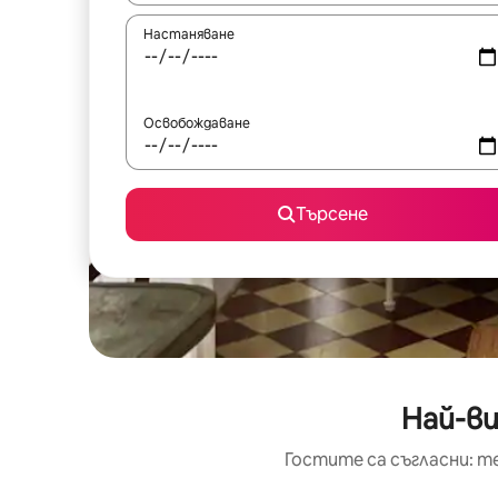
Настаняване
Освобождаване
Търсене
Най-ви
Гостите са съгласни: т