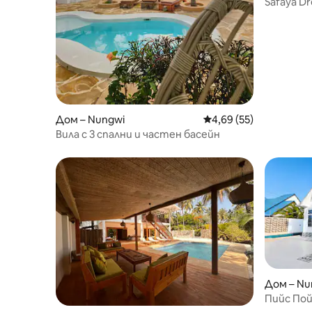
Safaya Dr
Дом – Nungwi
Средна оценка: 4,69 
4,69 (55)
Вила с 3 спални и частен басейн
Дом – Nu
Пийс По