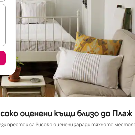
соко оценени къщи близо до Плаж
ези престои са високо оценени заради тяхното местоп