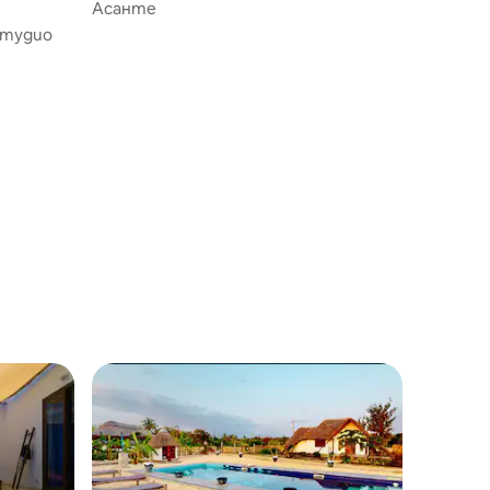
Асанте
студио