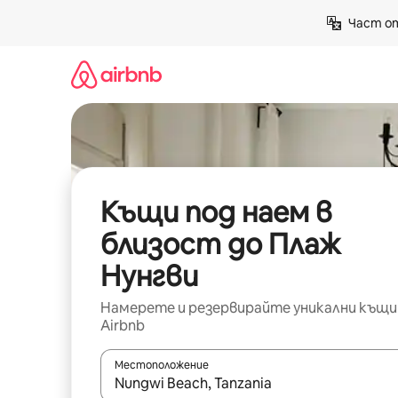
Пропускане
Част от
към
съдържанието
Къщи под наем в
близост до Плаж
Нунгви
Намерете и резервирайте уникални къщи
Airbnb
Местоположение
Когато резултатите се покажат, използвайт