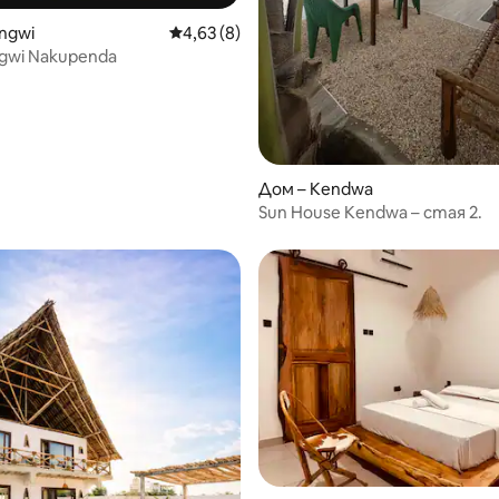
ngwi
Средна оценка: 4,63 от 5, 8 отзива
4,63 (8)
gwi Nakupenda
Дом – Kendwa
Sun House Kendwa – стая 2.