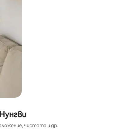
 Нунгви
оложение, чистота и др.