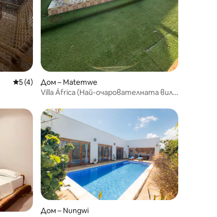
Средна оценка: 5 от 5, 4 отзива
5 (4)
Дом – Matemwe
Villa África (Най-очарователната вила
в Занзибар)
Дом – Nungwi