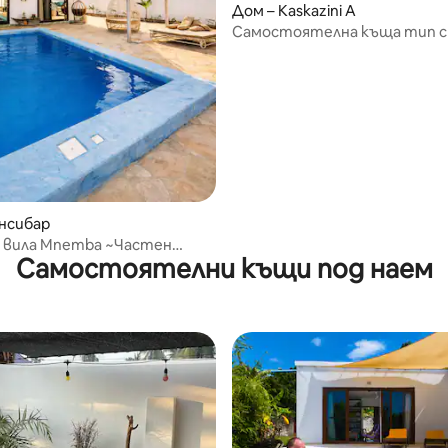
Дом – Kaskazini A
Самостоятелна къща тип 
тсядане
нсибар
а вила Mnemba ~Частен
Самостоятелни къщи под наем
100 м до плажа