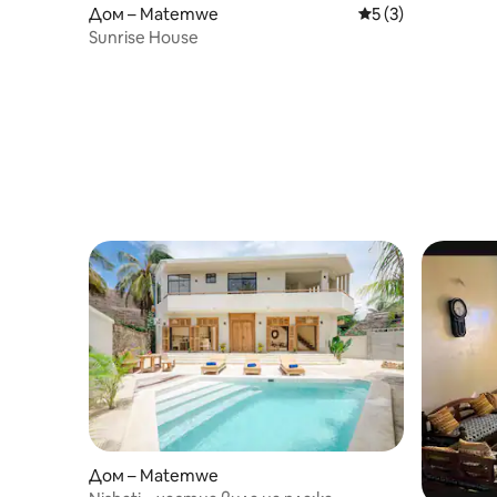
Дом – Matemwe
Средна оценка: 5
5 (3)
Sunrise House
Дом – Matemwe