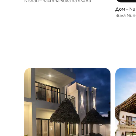
Nishati – частна вила на плажа
Дом – Nu
Вила Nun