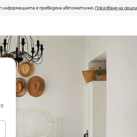
 информацията е преведена автоматично. 
Показване на ориги
 в
е клавишите със стрелки нагоре и надолу или навигирайте с д