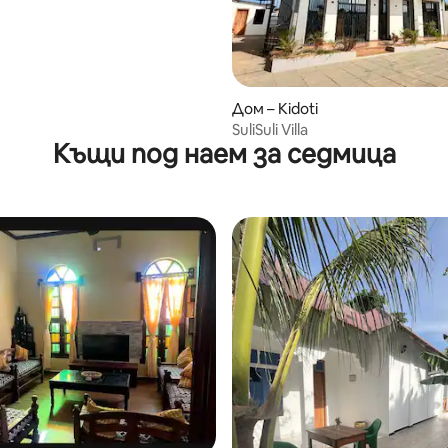
 от 5, 3 отзива
Дом – Kidoti
SuliSuli Villa
Къщи под наем за седмица