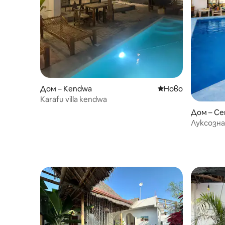
Дом – Kendwa
Ново място за о
Ново
Karafu villa kendwa
Дом – Се
Луксозн
басейн ~