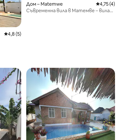
Дом – Matemwe
Средна оценка: 4,7
4,75 (4)
Съвременна вила в Матемве – вила
Rafiki
Средна оценка: 4,8 от 5, 5 отзива
4,8 (5)