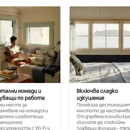
итални номади и
Включва сладко
уващи по работа
изкушение
ни места за
Понякога дестинацият
аняване на номадски
мястото за настанява
роени и работещи
От дървени колиби кр
анционно
скалите до спокойни
есионалисти с Wi-Fi и
плаващи жилища – тез