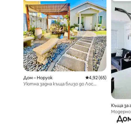
Дом – Норуок
Средна оценка: 4,92 
4,92 (65)
Уютна задна къща близо до Лос
Анджелис
Къща за 
Модерно
Дом