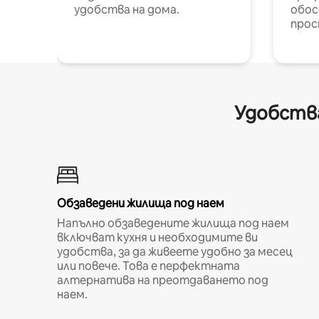
удобства на дома.
обос
прос
Удобства
Обзаведени жилища под наем
Напълно обзаведените жилища под наем
включват кухня и необходимите ви
удобства, за да живеете удобно за месец
или повече. Това е перфектната
алтернатива на преотдаването под
наем.