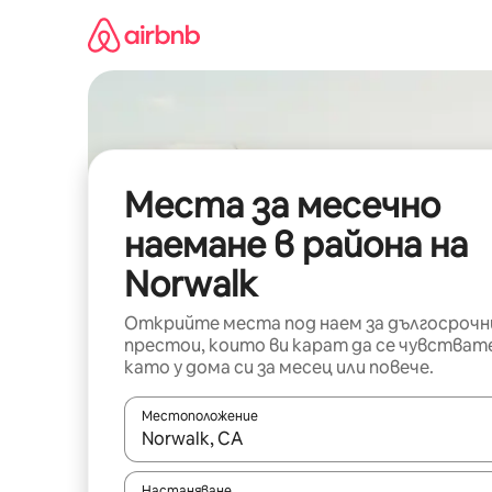
Пропускане
към
съдържанието
Места за месечно
наемане в района на
Norwalk
Открийте места под наем за дългосрочн
престои, които ви карат да се чувстват
като у дома си за месец или повече.
Местоположение
Когато резултатите се покажат, използвайт
Настаняване