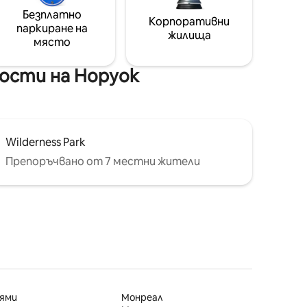
Безплатно
Корпоративни
паркиране на
жилища
място
ости на Норуок
Wilderness Park
Препоръчвано от 7 местни жители
ями
Монреал