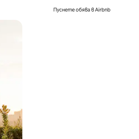
Пуснете обява в Airbnb
окосване или плъзгане.