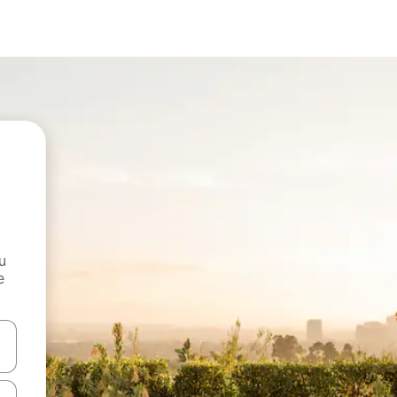
и
е
е клавишите със стрелки нагоре и надолу или навигирайте с д