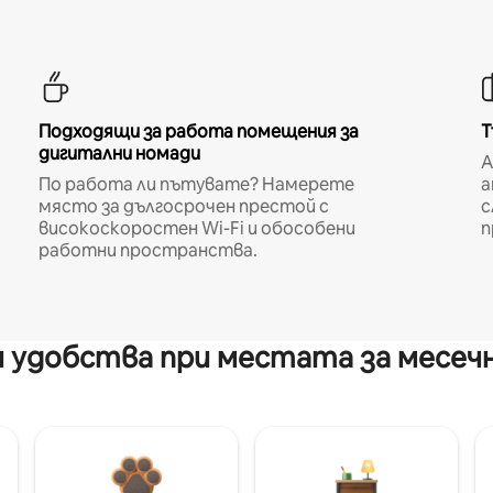
Подходящи за работа помещения за
Т
дигитални номади
A
По работа ли пътувате? Намерете
а
място за дългосрочен престой с
с
високоскоростен Wi-Fi и обособени
п
работни пространства.
 удобства при местата за месеч