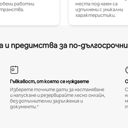
обени работни
места под наем са
транства.
изпълнени с уникални
характеристики.
 и предимства за по-дългосрочн
Гъвкавост, от която се нуждаете
О
Изберете точните дати за настаняване
С
и напускане и резервирайте лесно онлайн,
н
без допълнителни задължения и
м
документи.*
т