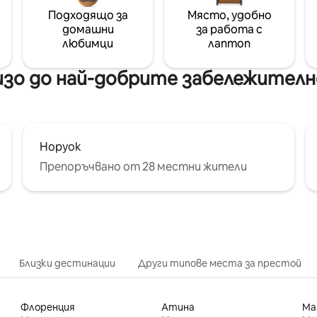
Подходящо за
Място, удобно
домашни
за работа с
любимци
лаптоп
зо до най-добрите забележителн
Норуок
Препоръчвано от 28 местни жители
Близки дестинации
Други типове места за престой
Флоренция
Атина
Ма