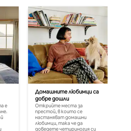
Домашните любимци са
добре дошли
а е
Открийте места за
не.
престой, в които се
ай
настаняват домашни
любимци, така че да
и
доведете четириногия си