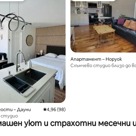
Апартамент – Норуок
Слънчево студио близо до в
от 5, 65 отзива
гости – Дауни
Средна оценка: 4,96 от 5, 98 отзива
4,96 (98)
 студио
ашен уют и страхотни месечни 