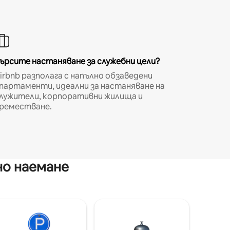
ърсите настаняване за служебни цели?
irbnb разполага с напълно обзаведени
партаменти, идеални за настаняване на
лужители, корпоративни жилища и
реместване.
но наемане