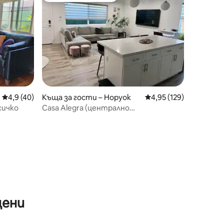
Средна оценка: 4,9 от 5, 40 отзива
4,9 (40)
Къща за гости – Норуок
Средна оценка: 4,95 
4,95 (129)
сичко
Casa Alegra (централно
местоположение до LA и OC)
цени