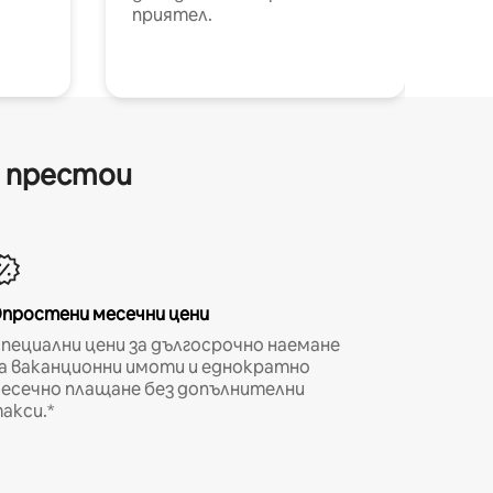
приятел.
и престои
простени месечни цени
пециални цени за дългосрочно наемане
а ваканционни имоти и еднократно
есечно плащане без допълнителни
акси.*