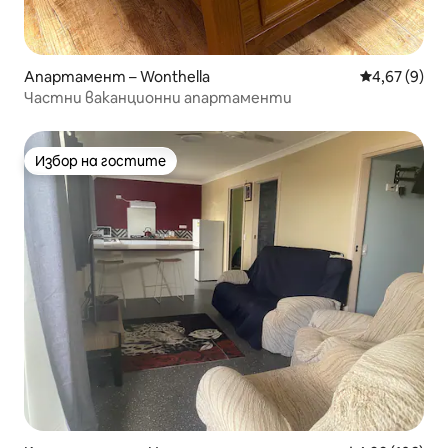
Апартамент – Wonthella
Средна оцен
4,67 (9)
Частни ваканционни апартаменти
Избор на гостите
Избор на гостите