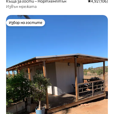
Къща за гости – Нортхемптън
Средна оценка
4,92 (106)
Извън мрежата
Избор на гостите
Избор на гостите