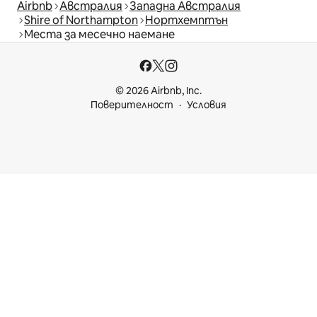
Airbnb
Австралия
Западна Австралия
Shire of Northampton
Нортхемптън
Места за месечно наемане
© 2026 Airbnb, Inc.
Поверителност
Условия