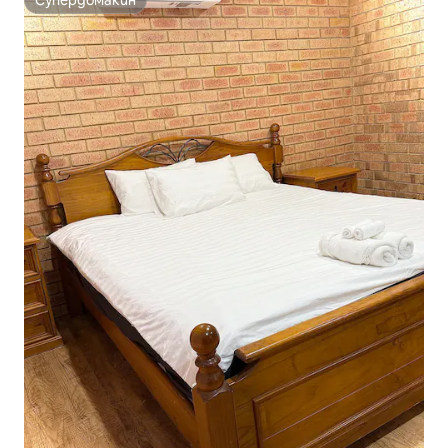
Супердомакин
Супердомакин