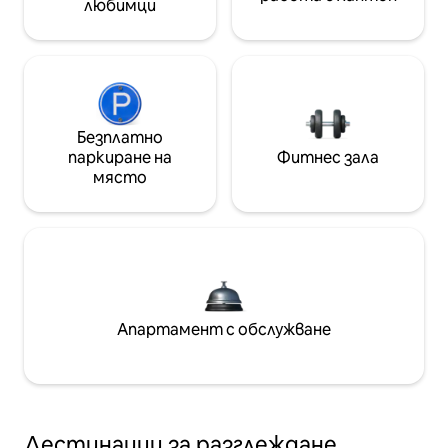
любимци
Безплатно
паркиране на
Фитнес зала
място
Апартамент с обслужване
Дестинации за разглеждане