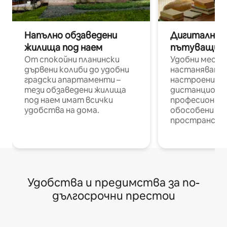
Напълно обзаведени
Дигитални н
жилища под наем
пътуващи п
От спокойни планински
Удобни места
дървени колиби до удобни
настаняване 
градски апартаменти –
настроени и
тези обзаведени жилища
дистанционн
под наем имат всички
професионалис
удобства на дома.
обособени р
пространств
Удобства и предимства за по-
дългосрочни престои