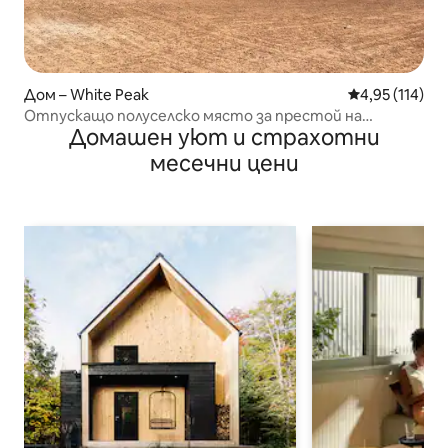
Дом – White Peak
Средна оценка
4,95 (114)
Отпускащо полуселско място за престой на
Домашен уют и страхотни
открито!
месечни цени