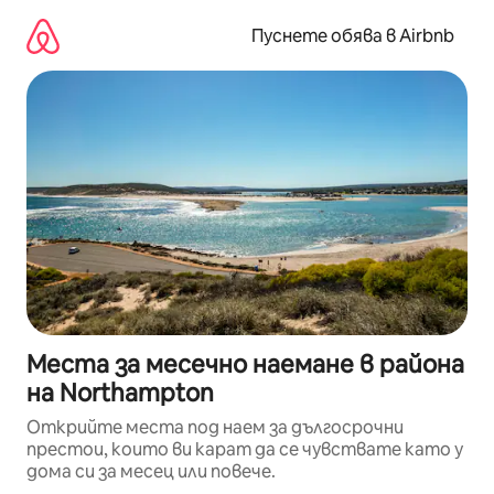
Пропускане
към
Пуснете обява в Airbnb
съдържанието
Места за месечно наемане в района
на Northampton
Открийте места под наем за дългосрочни
престои, които ви карат да се чувствате като у
дома си за месец или повече.