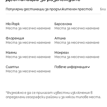
Популярни дестинации за продължителен престой
Бли
Ню Йорк
Барселона
Места за месечно наемане
Места за месечно наемане
Флоренция
Атина
Места за месечно наемане
Места за месечно наемане
Маями
Монреал
Места за месечно наемане
Места за месечно наемане
Сиатъл
Повече информация
Места за месечно наемане
*Възможно е да се прилагат известни изключения в
определени географски райони и за някои типове места.